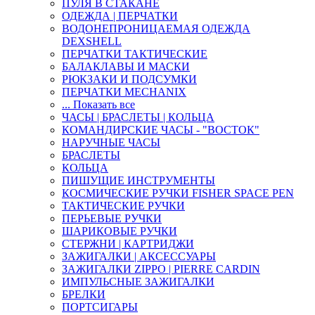
ПУЛЯ В СТАКАНЕ
ОДЕЖДА | ПЕРЧАТКИ
ВОДОНЕПРОНИЦАЕМАЯ ОДЕЖДА
DEXSHELL
ПЕРЧАТКИ ТАКТИЧЕСКИЕ
БАЛАКЛАВЫ И МАСКИ
РЮКЗАКИ И ПОДСУМКИ
ПЕРЧАТКИ MECHANIX
... Показать все
ЧАСЫ | БРАСЛЕТЫ | КОЛЬЦА
КОМАНДИРСКИЕ ЧАСЫ - "ВОСТОК"
НАРУЧНЫЕ ЧАСЫ
БРАСЛЕТЫ
КОЛЬЦА
ПИШУЩИЕ ИНСТРУМЕНТЫ
КОСМИЧЕСКИЕ РУЧКИ FISHER SPACE PEN
ТАКТИЧЕСКИЕ РУЧКИ
ПЕРЬЕВЫЕ РУЧКИ
ШАРИКОВЫЕ РУЧКИ
СТЕРЖНИ | КАРТРИДЖИ
ЗАЖИГАЛКИ | АКСЕССУАРЫ
ЗАЖИГАЛКИ ZIPPO | PIERRE CARDIN
ИМПУЛЬСНЫЕ ЗАЖИГАЛКИ
БРЕЛКИ
ПОРТСИГАРЫ