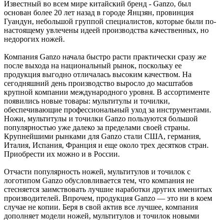
Известный во всем мире китайский бренд - Ganzo, был
основан более 20 лет назад в городе Янцзян, провинция
Гуандун, небольшой группой специалистов, которые были по-
настоящему увлечены идеей производства качественных, но
недорогих ножей.
Компания Ganzo начала быстро расти практически сразу же
после выхода на национальный рынок, поскольку ее
продукция выгодно отличалась высоким качеством. На
сегодняшний день производство выросло до масштабов
крупной компании международного уровня. В ассортименте
появились новые товары: мультитулы и точилки,
обеспечивающие профессиональный уход за инструментами.
Ножи, мультитулы и точилки Ganzo пользуются большой
популярностью уже далеко за пределами своей страны.
Крупнейшими рынками для Ganzo стали США, германия,
Италия, Испания, Франция и еще около трех десятков стран.
Приобрести их можно и в России.
Отчасти популярность ножей, мультитулов и точилок с
логотипом Ganzo обусловливается тем, что компания не
стесняется заимствовать лучшие наработки других именитых
производителей. Впрочем, продукция Ganzo — это ни в коем
случае не копии. Беря в свой актив все лучшее, компания
дополняет модели ножей, мультитулов и точилок новыми