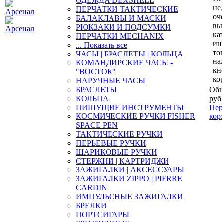
ОДЕЖДА DEXSHELL
не
ПЕРЧАТКИ ТАКТИЧЕСКИЕ
оч
БАЛАКЛАВЫ И МАСКИ
вы
РЮКЗАКИ И ПОДСУМКИ
ка
ПЕРЧАТКИ MECHANIX
ин
... Показать все
то
ЧАСЫ | БРАСЛЕТЫ | КОЛЬЦА
на
КОМАНДИРСКИЕ ЧАСЫ -
кн
"ВОСТОК"
ко
НАРУЧНЫЕ ЧАСЫ
БРАСЛЕТЫ
Общ
КОЛЬЦА
руб
ПИШУЩИЕ ИНСТРУМЕНТЫ
Пер
КОСМИЧЕСКИЕ РУЧКИ FISHER
кор
SPACE PEN
ТАКТИЧЕСКИЕ РУЧКИ
ПЕРЬЕВЫЕ РУЧКИ
ШАРИКОВЫЕ РУЧКИ
СТЕРЖНИ | КАРТРИДЖИ
ЗАЖИГАЛКИ | АКСЕССУАРЫ
ЗАЖИГАЛКИ ZIPPO | PIERRE
CARDIN
ИМПУЛЬСНЫЕ ЗАЖИГАЛКИ
БРЕЛКИ
ПОРТСИГАРЫ