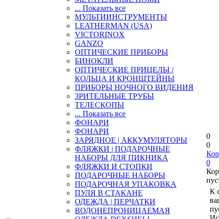
... Показать все
МУЛЬТИИНСТРУМЕНТЫ
LEATHERMAN (USA)
VICTORINOX
GANZO
ОПТИЧЕСКИЕ ПРИБОРЫ
БИНОКЛИ
ОПТИЧЕСКИЕ ПРИЦЕЛЫ /
КОЛЬЦА И КРОНШТЕЙНЫ
ПРИБОРЫ НОЧНОГО ВИДЕНИЯ
ЗРИТЕЛЬНЫЕ ТРУБЫ
ТЕЛЕСКОПЫ
... Показать все
ФОНАРИ
ФОНАРИ
0
ЗАРЯДНОЕ | АККУМУЛЯТОРЫ
0
ФЛЯЖКИ | ПОДАРОЧНЫЕ
Кор
НАБОРЫ ДЛЯ ПИКНИКА
0
ФЛЯЖКИ И СТОПКИ
Кор
ПОДАРОЧНЫЕ НАБОРЫ
пус
ПОДАРОЧНАЯ УПАКОВКА
К 
ПУЛЯ В СТАКАНЕ
ва
ОДЕЖДА | ПЕРЧАТКИ
пу
ВОДОНЕПРОНИЦАЕМАЯ
Ис