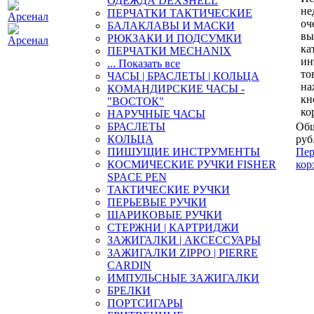
ОДЕЖДА DEXSHELL
не
ПЕРЧАТКИ ТАКТИЧЕСКИЕ
оч
БАЛАКЛАВЫ И МАСКИ
вы
РЮКЗАКИ И ПОДСУМКИ
ка
ПЕРЧАТКИ MECHANIX
ин
... Показать все
то
ЧАСЫ | БРАСЛЕТЫ | КОЛЬЦА
на
КОМАНДИРСКИЕ ЧАСЫ -
кн
"ВОСТОК"
ко
НАРУЧНЫЕ ЧАСЫ
БРАСЛЕТЫ
Общ
КОЛЬЦА
руб
ПИШУЩИЕ ИНСТРУМЕНТЫ
Пер
КОСМИЧЕСКИЕ РУЧКИ FISHER
кор
SPACE PEN
ТАКТИЧЕСКИЕ РУЧКИ
ПЕРЬЕВЫЕ РУЧКИ
ШАРИКОВЫЕ РУЧКИ
СТЕРЖНИ | КАРТРИДЖИ
ЗАЖИГАЛКИ | АКСЕССУАРЫ
ЗАЖИГАЛКИ ZIPPO | PIERRE
CARDIN
ИМПУЛЬСНЫЕ ЗАЖИГАЛКИ
БРЕЛКИ
ПОРТСИГАРЫ