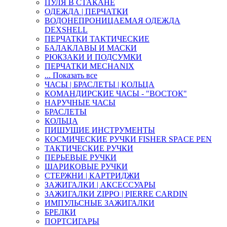
ПУЛЯ В СТАКАНЕ
ОДЕЖДА | ПЕРЧАТКИ
ВОДОНЕПРОНИЦАЕМАЯ ОДЕЖДА
DEXSHELL
ПЕРЧАТКИ ТАКТИЧЕСКИЕ
БАЛАКЛАВЫ И МАСКИ
РЮКЗАКИ И ПОДСУМКИ
ПЕРЧАТКИ MECHANIX
... Показать все
ЧАСЫ | БРАСЛЕТЫ | КОЛЬЦА
КОМАНДИРСКИЕ ЧАСЫ - "ВОСТОК"
НАРУЧНЫЕ ЧАСЫ
БРАСЛЕТЫ
КОЛЬЦА
ПИШУЩИЕ ИНСТРУМЕНТЫ
КОСМИЧЕСКИЕ РУЧКИ FISHER SPACE PEN
ТАКТИЧЕСКИЕ РУЧКИ
ПЕРЬЕВЫЕ РУЧКИ
ШАРИКОВЫЕ РУЧКИ
СТЕРЖНИ | КАРТРИДЖИ
ЗАЖИГАЛКИ | АКСЕССУАРЫ
ЗАЖИГАЛКИ ZIPPO | PIERRE CARDIN
ИМПУЛЬСНЫЕ ЗАЖИГАЛКИ
БРЕЛКИ
ПОРТСИГАРЫ