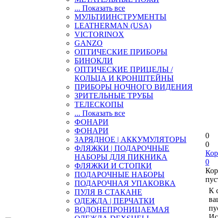
... Показать все
МУЛЬТИИНСТРУМЕНТЫ
LEATHERMAN (USA)
VICTORINOX
GANZO
ОПТИЧЕСКИЕ ПРИБОРЫ
БИНОКЛИ
ОПТИЧЕСКИЕ ПРИЦЕЛЫ /
КОЛЬЦА И КРОНШТЕЙНЫ
ПРИБОРЫ НОЧНОГО ВИДЕНИЯ
ЗРИТЕЛЬНЫЕ ТРУБЫ
ТЕЛЕСКОПЫ
... Показать все
ФОНАРИ
ФОНАРИ
0
ЗАРЯДНОЕ | АККУМУЛЯТОРЫ
0
ФЛЯЖКИ | ПОДАРОЧНЫЕ
Кор
НАБОРЫ ДЛЯ ПИКНИКА
0
ФЛЯЖКИ И СТОПКИ
Кор
ПОДАРОЧНЫЕ НАБОРЫ
пус
ПОДАРОЧНАЯ УПАКОВКА
К 
ПУЛЯ В СТАКАНЕ
ва
ОДЕЖДА | ПЕРЧАТКИ
пу
ВОДОНЕПРОНИЦАЕМАЯ
Ис