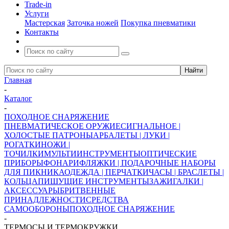
Trade-in
Услуги
Мастерская
Заточка ножей
Покупка пневматики
Контакты
Главная
-
Каталог
-
ПОХОДНОЕ СНАРЯЖЕНИЕ
ПНЕВМАТИЧЕСКОЕ ОРУЖИЕ
СИГНАЛЬНОЕ |
ХОЛОСТЫЕ ПАТРОНЫ
АРБАЛЕТЫ | ЛУКИ |
РОГАТКИ
НОЖИ |
ТОЧИЛКИ
МУЛЬТИИНСТРУМЕНТЫ
ОПТИЧЕСКИЕ
ПРИБОРЫ
ФОНАРИ
ФЛЯЖКИ | ПОДАРОЧНЫЕ НАБОРЫ
ДЛЯ ПИКНИКА
ОДЕЖДА | ПЕРЧАТКИ
ЧАСЫ | БРАСЛЕТЫ |
КОЛЬЦА
ПИШУЩИЕ ИНСТРУМЕНТЫ
ЗАЖИГАЛКИ |
АКСЕССУАРЫ
БРИТВЕННЫЕ
ПРИНАДЛЕЖНОСТИ
СРЕДСТВА
САМООБОРОНЫ
ПОХОДНОЕ СНАРЯЖЕНИЕ
-
ТЕРМОСЫ И ТЕРМОКРУЖКИ