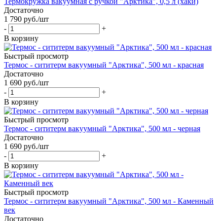
Термокружка вакуумная с ручкой "Арктика", 0,5 л (хаки)
Достаточно
1 790
руб.
/шт
-
+
В корзину
Быстрый просмотр
Термос - сититерм вакуумный "Арктика", 500 мл - красная
Достаточно
1 690
руб.
/шт
-
+
В корзину
Быстрый просмотр
Термос - сититерм вакуумный "Арктика", 500 мл - черная
Достаточно
1 690
руб.
/шт
-
+
В корзину
Быстрый просмотр
Термос - сититерм вакуумный "Арктика", 500 мл - Каменный
век
Достаточно