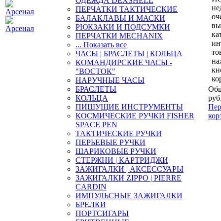
ОДЕЖДА DEXSHELL
не
ПЕРЧАТКИ ТАКТИЧЕСКИЕ
оч
БАЛАКЛАВЫ И МАСКИ
вы
РЮКЗАКИ И ПОДСУМКИ
ка
ПЕРЧАТКИ MECHANIX
ин
... Показать все
то
ЧАСЫ | БРАСЛЕТЫ | КОЛЬЦА
на
КОМАНДИРСКИЕ ЧАСЫ -
кн
"ВОСТОК"
ко
НАРУЧНЫЕ ЧАСЫ
БРАСЛЕТЫ
Общ
КОЛЬЦА
руб
ПИШУЩИЕ ИНСТРУМЕНТЫ
Пер
КОСМИЧЕСКИЕ РУЧКИ FISHER
кор
SPACE PEN
ТАКТИЧЕСКИЕ РУЧКИ
ПЕРЬЕВЫЕ РУЧКИ
ШАРИКОВЫЕ РУЧКИ
СТЕРЖНИ | КАРТРИДЖИ
ЗАЖИГАЛКИ | АКСЕССУАРЫ
ЗАЖИГАЛКИ ZIPPO | PIERRE
CARDIN
ИМПУЛЬСНЫЕ ЗАЖИГАЛКИ
БРЕЛКИ
ПОРТСИГАРЫ