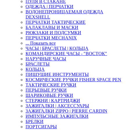
ПУЛЯ В СТАКАНЕ
ОДЕЖДА | ПЕРЧАТКИ
ВОДОНЕПРОНИЦАЕМАЯ ОДЕЖДА
DEXSHELL
ПЕРЧАТКИ ТАКТИЧЕСКИЕ
БАЛАКЛАВЫ И МАСКИ
РЮКЗАКИ И ПОДСУМКИ
ПЕРЧАТКИ MECHANIX
... Показать все
ЧАСЫ | БРАСЛЕТЫ | КОЛЬЦА
КОМАНДИРСКИЕ ЧАСЫ - "ВОСТОК"
НАРУЧНЫЕ ЧАСЫ
БРАСЛЕТЫ
КОЛЬЦА
ПИШУЩИЕ ИНСТРУМЕНТЫ
КОСМИЧЕСКИЕ РУЧКИ FISHER SPACE PEN
ТАКТИЧЕСКИЕ РУЧКИ
ПЕРЬЕВЫЕ РУЧКИ
ШАРИКОВЫЕ РУЧКИ
СТЕРЖНИ | КАРТРИДЖИ
ЗАЖИГАЛКИ | АКСЕССУАРЫ
ЗАЖИГАЛКИ ZIPPO | PIERRE CARDIN
ИМПУЛЬСНЫЕ ЗАЖИГАЛКИ
БРЕЛКИ
ПОРТСИГАРЫ