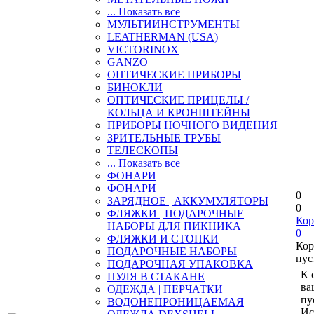
... Показать все
МУЛЬТИИНСТРУМЕНТЫ
LEATHERMAN (USA)
VICTORINOX
GANZO
ОПТИЧЕСКИЕ ПРИБОРЫ
БИНОКЛИ
ОПТИЧЕСКИЕ ПРИЦЕЛЫ /
КОЛЬЦА И КРОНШТЕЙНЫ
ПРИБОРЫ НОЧНОГО ВИДЕНИЯ
ЗРИТЕЛЬНЫЕ ТРУБЫ
ТЕЛЕСКОПЫ
... Показать все
ФОНАРИ
ФОНАРИ
0
ЗАРЯДНОЕ | АККУМУЛЯТОРЫ
0
ФЛЯЖКИ | ПОДАРОЧНЫЕ
Кор
НАБОРЫ ДЛЯ ПИКНИКА
0
ФЛЯЖКИ И СТОПКИ
Кор
ПОДАРОЧНЫЕ НАБОРЫ
пус
ПОДАРОЧНАЯ УПАКОВКА
К 
ПУЛЯ В СТАКАНЕ
ва
ОДЕЖДА | ПЕРЧАТКИ
пу
ВОДОНЕПРОНИЦАЕМАЯ
Ис