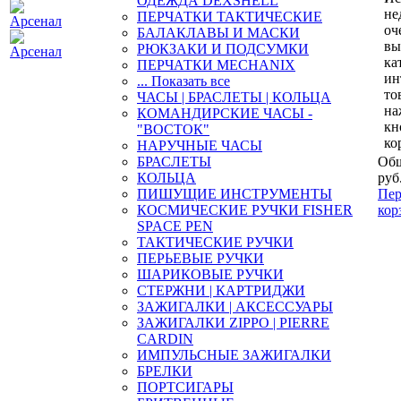
ОДЕЖДА DEXSHELL
не
ПЕРЧАТКИ ТАКТИЧЕСКИЕ
оч
БАЛАКЛАВЫ И МАСКИ
вы
РЮКЗАКИ И ПОДСУМКИ
ка
ПЕРЧАТКИ MECHANIX
ин
... Показать все
то
ЧАСЫ | БРАСЛЕТЫ | КОЛЬЦА
на
КОМАНДИРСКИЕ ЧАСЫ -
кн
"ВОСТОК"
ко
НАРУЧНЫЕ ЧАСЫ
БРАСЛЕТЫ
Общ
КОЛЬЦА
руб
ПИШУЩИЕ ИНСТРУМЕНТЫ
Пер
КОСМИЧЕСКИЕ РУЧКИ FISHER
кор
SPACE PEN
ТАКТИЧЕСКИЕ РУЧКИ
ПЕРЬЕВЫЕ РУЧКИ
ШАРИКОВЫЕ РУЧКИ
СТЕРЖНИ | КАРТРИДЖИ
ЗАЖИГАЛКИ | АКСЕССУАРЫ
ЗАЖИГАЛКИ ZIPPO | PIERRE
CARDIN
ИМПУЛЬСНЫЕ ЗАЖИГАЛКИ
БРЕЛКИ
ПОРТСИГАРЫ