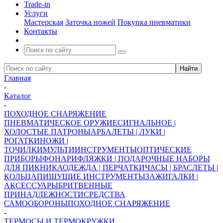
Trade-in
Услуги
Мастерская
Заточка ножей
Покупка пневматики
Контакты
Главная
-
Каталог
-
ПОХОДНОЕ СНАРЯЖЕНИЕ
ПНЕВМАТИЧЕСКОЕ ОРУЖИЕ
СИГНАЛЬНОЕ |
ХОЛОСТЫЕ ПАТРОНЫ
АРБАЛЕТЫ | ЛУКИ |
РОГАТКИ
НОЖИ |
ТОЧИЛКИ
МУЛЬТИИНСТРУМЕНТЫ
ОПТИЧЕСКИЕ
ПРИБОРЫ
ФОНАРИ
ФЛЯЖКИ | ПОДАРОЧНЫЕ НАБОРЫ
ДЛЯ ПИКНИКА
ОДЕЖДА | ПЕРЧАТКИ
ЧАСЫ | БРАСЛЕТЫ |
КОЛЬЦА
ПИШУЩИЕ ИНСТРУМЕНТЫ
ЗАЖИГАЛКИ |
АКСЕССУАРЫ
БРИТВЕННЫЕ
ПРИНАДЛЕЖНОСТИ
СРЕДСТВА
САМООБОРОНЫ
ПОХОДНОЕ СНАРЯЖЕНИЕ
-
ТЕРМОСЫ И ТЕРМОКРУЖКИ