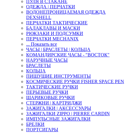
ПУЛЯ В СТАКАНЕ
ОДЕЖДА | ПЕРЧАТКИ
ВОДОНЕПРОНИЦАЕМАЯ ОДЕЖДА
DEXSHELL
ПЕРЧАТКИ ТАКТИЧЕСКИЕ
БАЛАКЛАВЫ И МАСКИ
РЮКЗАКИ И ПОДСУМКИ
ПЕРЧАТКИ MECHANIX
... Показать все
ЧАСЫ | БРАСЛЕТЫ | КОЛЬЦА
КОМАНДИРСКИЕ ЧАСЫ - "ВОСТОК"
НАРУЧНЫЕ ЧАСЫ
БРАСЛЕТЫ
КОЛЬЦА
ПИШУЩИЕ ИНСТРУМЕНТЫ
КОСМИЧЕСКИЕ РУЧКИ FISHER SPACE PEN
ТАКТИЧЕСКИЕ РУЧКИ
ПЕРЬЕВЫЕ РУЧКИ
ШАРИКОВЫЕ РУЧКИ
СТЕРЖНИ | КАРТРИДЖИ
ЗАЖИГАЛКИ | АКСЕССУАРЫ
ЗАЖИГАЛКИ ZIPPO | PIERRE CARDIN
ИМПУЛЬСНЫЕ ЗАЖИГАЛКИ
БРЕЛКИ
ПОРТСИГАРЫ