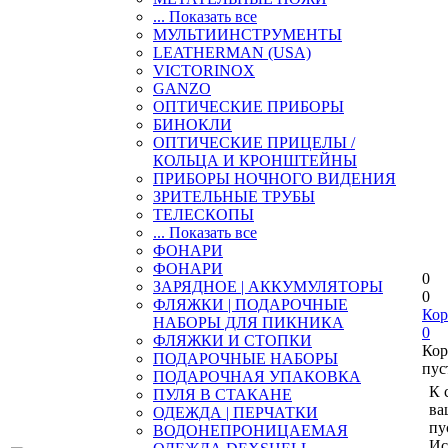
... Показать все
МУЛЬТИИНСТРУМЕНТЫ
LEATHERMAN (USA)
VICTORINOX
GANZO
ОПТИЧЕСКИЕ ПРИБОРЫ
БИНОКЛИ
ОПТИЧЕСКИЕ ПРИЦЕЛЫ /
КОЛЬЦА И КРОНШТЕЙНЫ
ПРИБОРЫ НОЧНОГО ВИДЕНИЯ
ЗРИТЕЛЬНЫЕ ТРУБЫ
ТЕЛЕСКОПЫ
... Показать все
ФОНАРИ
ФОНАРИ
0
ЗАРЯДНОЕ | АККУМУЛЯТОРЫ
0
ФЛЯЖКИ | ПОДАРОЧНЫЕ
Кор
НАБОРЫ ДЛЯ ПИКНИКА
0
ФЛЯЖКИ И СТОПКИ
Кор
ПОДАРОЧНЫЕ НАБОРЫ
пус
ПОДАРОЧНАЯ УПАКОВКА
К 
ПУЛЯ В СТАКАНЕ
ва
ОДЕЖДА | ПЕРЧАТКИ
пу
ВОДОНЕПРОНИЦАЕМАЯ
Ис