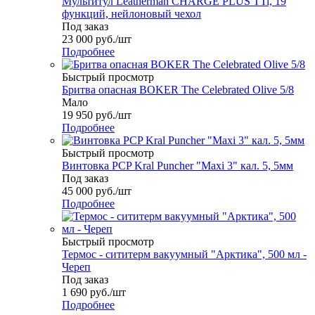
Мультитул Leatherman CHARGE PLUS TTi, 19
функций, нейлоновый чехол
Под заказ
23 000
руб.
/шт
Подробнее
Быстрый просмотр
Бритва опасная BOKER The Celebrated Olive 5/8
Мало
19 950
руб.
/шт
Подробнее
Быстрый просмотр
Винтовка PCP Kral Puncher "Maxi 3" кал. 5, 5мм
Под заказ
45 000
руб.
/шт
Подробнее
Быстрый просмотр
Термос - сититерм вакуумный "Арктика", 500 мл -
Череп
Под заказ
1 690
руб.
/шт
Подробнее