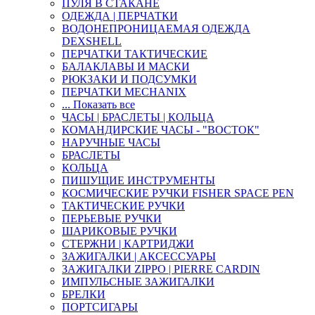
ПУЛЯ В СТАКАНЕ
ОДЕЖДА | ПЕРЧАТКИ
ВОДОНЕПРОНИЦАЕМАЯ ОДЕЖДА
DEXSHELL
ПЕРЧАТКИ ТАКТИЧЕСКИЕ
БАЛАКЛАВЫ И МАСКИ
РЮКЗАКИ И ПОДСУМКИ
ПЕРЧАТКИ MECHANIX
... Показать все
ЧАСЫ | БРАСЛЕТЫ | КОЛЬЦА
КОМАНДИРСКИЕ ЧАСЫ - "ВОСТОК"
НАРУЧНЫЕ ЧАСЫ
БРАСЛЕТЫ
КОЛЬЦА
ПИШУЩИЕ ИНСТРУМЕНТЫ
КОСМИЧЕСКИЕ РУЧКИ FISHER SPACE PEN
ТАКТИЧЕСКИЕ РУЧКИ
ПЕРЬЕВЫЕ РУЧКИ
ШАРИКОВЫЕ РУЧКИ
СТЕРЖНИ | КАРТРИДЖИ
ЗАЖИГАЛКИ | АКСЕССУАРЫ
ЗАЖИГАЛКИ ZIPPO | PIERRE CARDIN
ИМПУЛЬСНЫЕ ЗАЖИГАЛКИ
БРЕЛКИ
ПОРТСИГАРЫ