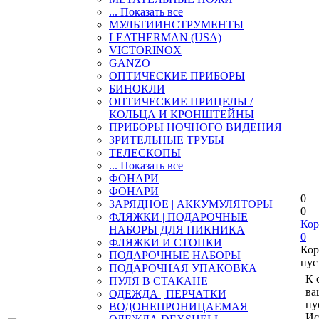
... Показать все
МУЛЬТИИНСТРУМЕНТЫ
LEATHERMAN (USA)
VICTORINOX
GANZO
ОПТИЧЕСКИЕ ПРИБОРЫ
БИНОКЛИ
ОПТИЧЕСКИЕ ПРИЦЕЛЫ /
КОЛЬЦА И КРОНШТЕЙНЫ
ПРИБОРЫ НОЧНОГО ВИДЕНИЯ
ЗРИТЕЛЬНЫЕ ТРУБЫ
ТЕЛЕСКОПЫ
... Показать все
ФОНАРИ
ФОНАРИ
0
ЗАРЯДНОЕ | АККУМУЛЯТОРЫ
0
ФЛЯЖКИ | ПОДАРОЧНЫЕ
Кор
НАБОРЫ ДЛЯ ПИКНИКА
0
ФЛЯЖКИ И СТОПКИ
Кор
ПОДАРОЧНЫЕ НАБОРЫ
пус
ПОДАРОЧНАЯ УПАКОВКА
К 
ПУЛЯ В СТАКАНЕ
ва
ОДЕЖДА | ПЕРЧАТКИ
пу
ВОДОНЕПРОНИЦАЕМАЯ
Ис