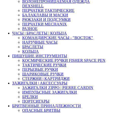
ВОДОНЕПРОНИЦАЕМАЯ ОДЕЖДА
DEXSHELL
ПЕРЧАТКИ ТАКТИЧЕСКИЕ
БАЛАКЛАВЫ И МАСКИ
РЮКЗАКИ И ПОДСУМКИ
ПЕРЧАТКИ MECHANIX
РАЗНОЕ
ЧАСЫ | БРАСЛЕТЫ | КОЛЬЦА
КОМАНДИРСКИЕ ЧАСЫ - "ВОСТОК"
НАРУЧНЫЕ ЧАСЫ
БРАСЛЕТЫ
КОЛЬЦА
ПИШУЩИЕ ИНСТРУМЕНТЫ
КОСМИЧЕСКИЕ РУЧКИ FISHER SPACE PEN
ТАКТИЧЕСКИЕ РУЧКИ
ПЕРЬЕВЫЕ РУЧКИ
ШАРИКОВЫЕ РУЧКИ
СТЕРЖНИ | КАРТРИДЖИ
ЗАЖИГАЛКИ | АКСЕССУАРЫ
ЗАЖИГАЛКИ ZIPPO | PIERRE CARDIN
ИМПУЛЬСНЫЕ ЗАЖИГАЛКИ
БРЕЛКИ
ПОРТСИГАРЫ
БРИТВЕННЫЕ ПРИНАДЛЕЖНОСТИ
ОПАСНЫЕ БРИТВЫ