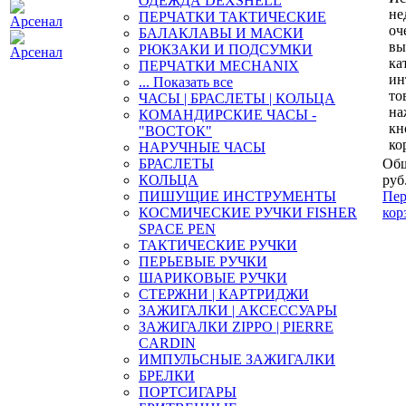
ОДЕЖДА DEXSHELL
не
ПЕРЧАТКИ ТАКТИЧЕСКИЕ
оч
БАЛАКЛАВЫ И МАСКИ
вы
РЮКЗАКИ И ПОДСУМКИ
ка
ПЕРЧАТКИ MECHANIX
ин
... Показать все
то
ЧАСЫ | БРАСЛЕТЫ | КОЛЬЦА
на
КОМАНДИРСКИЕ ЧАСЫ -
кн
"ВОСТОК"
ко
НАРУЧНЫЕ ЧАСЫ
БРАСЛЕТЫ
Общ
КОЛЬЦА
руб
ПИШУЩИЕ ИНСТРУМЕНТЫ
Пер
КОСМИЧЕСКИЕ РУЧКИ FISHER
кор
SPACE PEN
ТАКТИЧЕСКИЕ РУЧКИ
ПЕРЬЕВЫЕ РУЧКИ
ШАРИКОВЫЕ РУЧКИ
СТЕРЖНИ | КАРТРИДЖИ
ЗАЖИГАЛКИ | АКСЕССУАРЫ
ЗАЖИГАЛКИ ZIPPO | PIERRE
CARDIN
ИМПУЛЬСНЫЕ ЗАЖИГАЛКИ
БРЕЛКИ
ПОРТСИГАРЫ