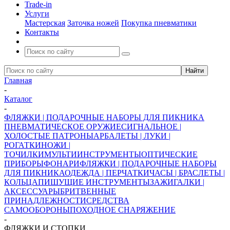
Trade-in
Услуги
Мастерская
Заточка ножей
Покупка пневматики
Контакты
Главная
-
Каталог
-
ФЛЯЖКИ | ПОДАРОЧНЫЕ НАБОРЫ ДЛЯ ПИКНИКА
ПНЕВМАТИЧЕСКОЕ ОРУЖИЕ
СИГНАЛЬНОЕ |
ХОЛОСТЫЕ ПАТРОНЫ
АРБАЛЕТЫ | ЛУКИ |
РОГАТКИ
НОЖИ |
ТОЧИЛКИ
МУЛЬТИИНСТРУМЕНТЫ
ОПТИЧЕСКИЕ
ПРИБОРЫ
ФОНАРИ
ФЛЯЖКИ | ПОДАРОЧНЫЕ НАБОРЫ
ДЛЯ ПИКНИКА
ОДЕЖДА | ПЕРЧАТКИ
ЧАСЫ | БРАСЛЕТЫ |
КОЛЬЦА
ПИШУЩИЕ ИНСТРУМЕНТЫ
ЗАЖИГАЛКИ |
АКСЕССУАРЫ
БРИТВЕННЫЕ
ПРИНАДЛЕЖНОСТИ
СРЕДСТВА
САМООБОРОНЫ
ПОХОДНОЕ СНАРЯЖЕНИЕ
-
ФЛЯЖКИ И СТОПКИ