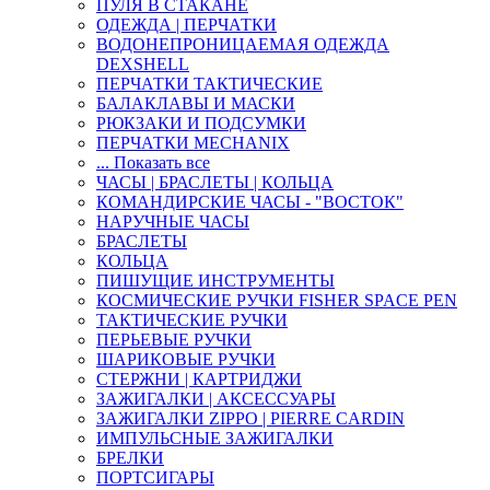
ПУЛЯ В СТАКАНЕ
ОДЕЖДА | ПЕРЧАТКИ
ВОДОНЕПРОНИЦАЕМАЯ ОДЕЖДА
DEXSHELL
ПЕРЧАТКИ ТАКТИЧЕСКИЕ
БАЛАКЛАВЫ И МАСКИ
РЮКЗАКИ И ПОДСУМКИ
ПЕРЧАТКИ MECHANIX
... Показать все
ЧАСЫ | БРАСЛЕТЫ | КОЛЬЦА
КОМАНДИРСКИЕ ЧАСЫ - "ВОСТОК"
НАРУЧНЫЕ ЧАСЫ
БРАСЛЕТЫ
КОЛЬЦА
ПИШУЩИЕ ИНСТРУМЕНТЫ
КОСМИЧЕСКИЕ РУЧКИ FISHER SPACE PEN
ТАКТИЧЕСКИЕ РУЧКИ
ПЕРЬЕВЫЕ РУЧКИ
ШАРИКОВЫЕ РУЧКИ
СТЕРЖНИ | КАРТРИДЖИ
ЗАЖИГАЛКИ | АКСЕССУАРЫ
ЗАЖИГАЛКИ ZIPPO | PIERRE CARDIN
ИМПУЛЬСНЫЕ ЗАЖИГАЛКИ
БРЕЛКИ
ПОРТСИГАРЫ