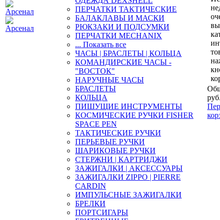
ОДЕЖДА DEXSHELL
не
ПЕРЧАТКИ ТАКТИЧЕСКИЕ
оч
БАЛАКЛАВЫ И МАСКИ
вы
РЮКЗАКИ И ПОДСУМКИ
ка
ПЕРЧАТКИ MECHANIX
ин
... Показать все
то
ЧАСЫ | БРАСЛЕТЫ | КОЛЬЦА
на
КОМАНДИРСКИЕ ЧАСЫ -
кн
"ВОСТОК"
ко
НАРУЧНЫЕ ЧАСЫ
БРАСЛЕТЫ
Общ
КОЛЬЦА
руб
ПИШУЩИЕ ИНСТРУМЕНТЫ
Пер
КОСМИЧЕСКИЕ РУЧКИ FISHER
кор
SPACE PEN
ТАКТИЧЕСКИЕ РУЧКИ
ПЕРЬЕВЫЕ РУЧКИ
ШАРИКОВЫЕ РУЧКИ
СТЕРЖНИ | КАРТРИДЖИ
ЗАЖИГАЛКИ | АКСЕССУАРЫ
ЗАЖИГАЛКИ ZIPPO | PIERRE
CARDIN
ИМПУЛЬСНЫЕ ЗАЖИГАЛКИ
БРЕЛКИ
ПОРТСИГАРЫ