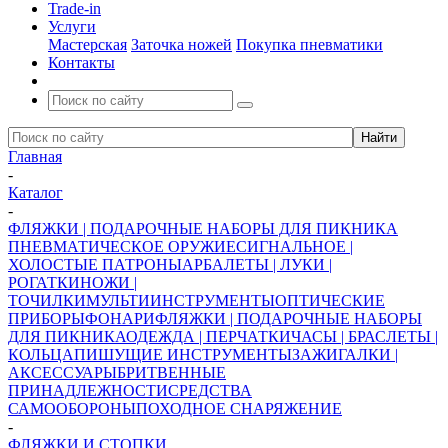
Trade-in
Услуги
Мастерская
Заточка ножей
Покупка пневматики
Контакты
Главная
-
Каталог
-
ФЛЯЖКИ | ПОДАРОЧНЫЕ НАБОРЫ ДЛЯ ПИКНИКА
ПНЕВМАТИЧЕСКОЕ ОРУЖИЕ
СИГНАЛЬНОЕ |
ХОЛОСТЫЕ ПАТРОНЫ
АРБАЛЕТЫ | ЛУКИ |
РОГАТКИ
НОЖИ |
ТОЧИЛКИ
МУЛЬТИИНСТРУМЕНТЫ
ОПТИЧЕСКИЕ
ПРИБОРЫ
ФОНАРИ
ФЛЯЖКИ | ПОДАРОЧНЫЕ НАБОРЫ
ДЛЯ ПИКНИКА
ОДЕЖДА | ПЕРЧАТКИ
ЧАСЫ | БРАСЛЕТЫ |
КОЛЬЦА
ПИШУЩИЕ ИНСТРУМЕНТЫ
ЗАЖИГАЛКИ |
АКСЕССУАРЫ
БРИТВЕННЫЕ
ПРИНАДЛЕЖНОСТИ
СРЕДСТВА
САМООБОРОНЫ
ПОХОДНОЕ СНАРЯЖЕНИЕ
-
ФЛЯЖКИ И СТОПКИ