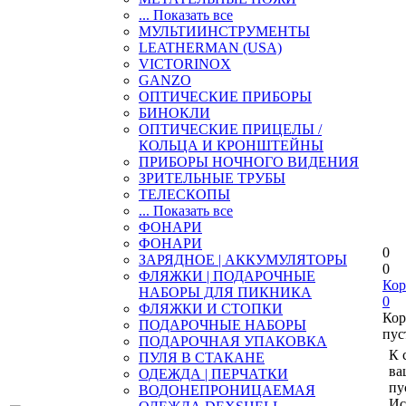
... Показать все
МУЛЬТИИНСТРУМЕНТЫ
LEATHERMAN (USA)
VICTORINOX
GANZO
ОПТИЧЕСКИЕ ПРИБОРЫ
БИНОКЛИ
ОПТИЧЕСКИЕ ПРИЦЕЛЫ /
КОЛЬЦА И КРОНШТЕЙНЫ
ПРИБОРЫ НОЧНОГО ВИДЕНИЯ
ЗРИТЕЛЬНЫЕ ТРУБЫ
ТЕЛЕСКОПЫ
... Показать все
ФОНАРИ
ФОНАРИ
0
ЗАРЯДНОЕ | АККУМУЛЯТОРЫ
0
ФЛЯЖКИ | ПОДАРОЧНЫЕ
Кор
НАБОРЫ ДЛЯ ПИКНИКА
0
ФЛЯЖКИ И СТОПКИ
Кор
ПОДАРОЧНЫЕ НАБОРЫ
пус
ПОДАРОЧНАЯ УПАКОВКА
К 
ПУЛЯ В СТАКАНЕ
ва
ОДЕЖДА | ПЕРЧАТКИ
пу
ВОДОНЕПРОНИЦАЕМАЯ
Ис