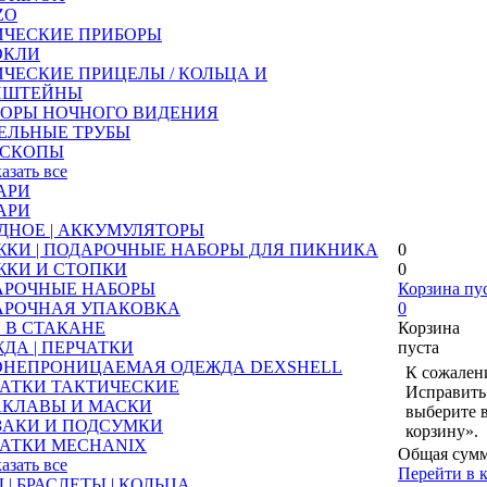
ZO
ИЧЕСКИЕ ПРИБОРЫ
ОКЛИ
ЧЕСКИЕ ПРИЦЕЛЫ / КОЛЬЦА И
НШТЕЙНЫ
БОРЫ НОЧНОГО ВИДЕНИЯ
ЕЛЬНЫЕ ТРУБЫ
ЕСКОПЫ
казать все
АРИ
АРИ
ДНОЕ | АККУМУЛЯТОРЫ
КИ | ПОДАРОЧНЫЕ НАБОРЫ ДЛЯ ПИКНИКА
0
ЖКИ И СТОПКИ
0
АРОЧНЫЕ НАБОРЫ
Корзина пу
АРОЧНАЯ УПАКОВКА
0
 В СТАКАНЕ
Корзина
ДА | ПЕРЧАТКИ
пуста
ОНЕПРОНИЦАЕМАЯ ОДЕЖДА DEXSHELL
К сожалени
АТКИ ТАКТИЧЕСКИЕ
Исправить 
АКЛАВЫ И МАСКИ
выберите 
ЗАКИ И ПОДСУМКИ
корзину».
АТКИ MECHANIX
Общая сумм
казать все
Перейти в 
 | БРАСЛЕТЫ | КОЛЬЦА