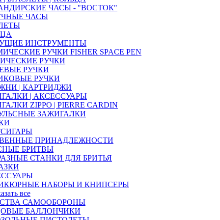
НДИРСКИЕ ЧАСЫ - "ВОСТОК"
УЧНЫЕ ЧАСЫ
ЛЕТЫ
ЬЦА
УЩИЕ ИНСТРУМЕНТЫ
ИЧЕСКИЕ РУЧКИ FISHER SPACE PEN
ИЧЕСКИЕ РУЧКИ
ЕВЫЕ РУЧКИ
ИКОВЫЕ РУЧКИ
ЖНИ | КАРТРИДЖИ
ГАЛКИ | АКСЕССУАРЫ
ГАЛКИ ZIPPO | PIERRE CARDIN
УЛЬСНЫЕ ЗАЖИГАЛКИ
КИ
ТСИГАРЫ
ТВЕННЫЕ ПРИНАДЛЕЖНОСТИ
СНЫЕ БРИТВЫ
РАЗНЫЕ СТАНКИ ДЛЯ БРИТЬЯ
АЗКИ
ЕССУАРЫ
ИКЮРНЫЕ НАБОРЫ И КНИПСЕРЫ
казать все
ДСТВА САМООБОРОНЫ
ЦОВЫЕ БАЛЛОНЧИКИ
ОЗОЛЬНЫЕ ПИСТОЛЕТЫ