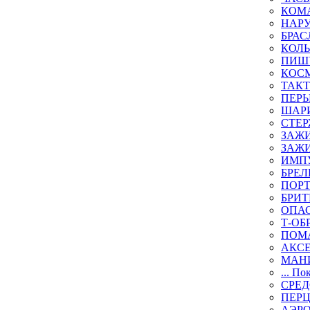
КОМА
НАР
БРАС
КОЛ
ПИШ
КОСМ
ТАКТ
ПЕРЬ
ШАР
СТЕР
ЗАЖИ
ЗАЖИ
ИМП
БРЕЛ
ПОР
БРИ
ОПА
Т-ОБ
ПОМ
АКС
МАН
... По
СРЕ
ПЕР
АЭР