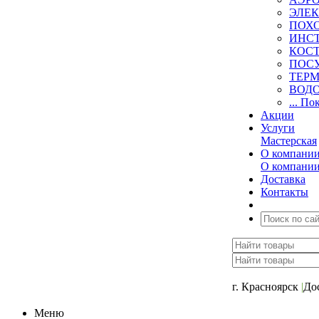
ЭЛЕ
ПОХ
ИНС
КОСТ
ПОС
ТЕР
ВОД
... По
Акции
Услуги
Мастерская
О компани
О компани
Доставка
Контакты
+7 (391) 2-723-11
г. Красноярск
|
До
Меню