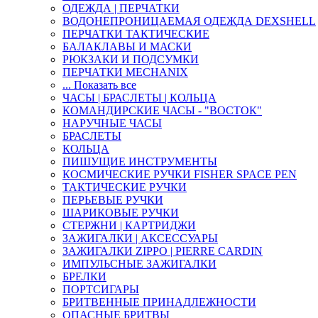
ОДЕЖДА | ПЕРЧАТКИ
ВОДОНЕПРОНИЦАЕМАЯ ОДЕЖДА DEXSHELL
ПЕРЧАТКИ ТАКТИЧЕСКИЕ
БАЛАКЛАВЫ И МАСКИ
РЮКЗАКИ И ПОДСУМКИ
ПЕРЧАТКИ MECHANIX
... Показать все
ЧАСЫ | БРАСЛЕТЫ | КОЛЬЦА
КОМАНДИРСКИЕ ЧАСЫ - "ВОСТОК"
НАРУЧНЫЕ ЧАСЫ
БРАСЛЕТЫ
КОЛЬЦА
ПИШУЩИЕ ИНСТРУМЕНТЫ
КОСМИЧЕСКИЕ РУЧКИ FISHER SPACE PEN
ТАКТИЧЕСКИЕ РУЧКИ
ПЕРЬЕВЫЕ РУЧКИ
ШАРИКОВЫЕ РУЧКИ
СТЕРЖНИ | КАРТРИДЖИ
ЗАЖИГАЛКИ | АКСЕССУАРЫ
ЗАЖИГАЛКИ ZIPPO | PIERRE CARDIN
ИМПУЛЬСНЫЕ ЗАЖИГАЛКИ
БРЕЛКИ
ПОРТСИГАРЫ
БРИТВЕННЫЕ ПРИНАДЛЕЖНОСТИ
ОПАСНЫЕ БРИТВЫ