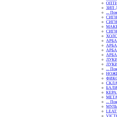
ОПТИ
ЗИП 
... По
СИГН
СИГ
МАК
СИГ
ХОЛ
АРБА
АРБ
АРБ
АРБ
ЛУК
ЛУК
... По
НОЖИ
ФИК
СКЛ
БАЛ
КЕР
МЕТ
... По
МУЛ
LEAT
VICT