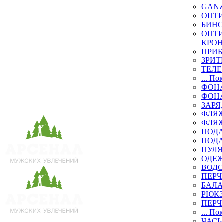
GAN
ОПТ
БИН
ОПТИ
КРО
ПРИ
ЗРИТ
ТЕЛ
... По
ФОН
ФОН
ЗАРЯ
ФЛЯЖ
ФЛЯ
ПОД
ПОД
ПУЛЯ
ОДЕЖ
ВОД
ПЕРЧ
БАЛ
РЮК
ПЕРЧ
... По
ЧАСЫ