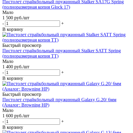
Пистолет страйкбольный пружинный Stalker SA17G Spring
(полноразмерная копия Glock 17)
Мало
1 500
руб.
/шт
-
+
В корзину
Быстрый просмотр
Пистолет страйкбольный пружинный Stalker SATT Spring
(полноразмерная копия ТТ)
Мало
1 400
руб.
/шт
-
+
В корзину
Быстрый просмотр
Пистолет страйкбольный пружинный Galaxy G.20/ 6мм
(Аналог: Browning HP)
Мало
1 600
руб.
/шт
-
+
В корзину