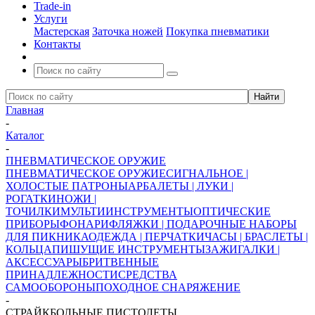
Trade-in
Услуги
Мастерская
Заточка ножей
Покупка пневматики
Контакты
Главная
-
Каталог
-
ПНЕВМАТИЧЕСКОЕ ОРУЖИЕ
ПНЕВМАТИЧЕСКОЕ ОРУЖИЕ
СИГНАЛЬНОЕ |
ХОЛОСТЫЕ ПАТРОНЫ
АРБАЛЕТЫ | ЛУКИ |
РОГАТКИ
НОЖИ |
ТОЧИЛКИ
МУЛЬТИИНСТРУМЕНТЫ
ОПТИЧЕСКИЕ
ПРИБОРЫ
ФОНАРИ
ФЛЯЖКИ | ПОДАРОЧНЫЕ НАБОРЫ
ДЛЯ ПИКНИКА
ОДЕЖДА | ПЕРЧАТКИ
ЧАСЫ | БРАСЛЕТЫ |
КОЛЬЦА
ПИШУЩИЕ ИНСТРУМЕНТЫ
ЗАЖИГАЛКИ |
АКСЕССУАРЫ
БРИТВЕННЫЕ
ПРИНАДЛЕЖНОСТИ
СРЕДСТВА
САМООБОРОНЫ
ПОХОДНОЕ СНАРЯЖЕНИЕ
-
СТРАЙКБОЛЬНЫЕ ПИСТОЛЕТЫ