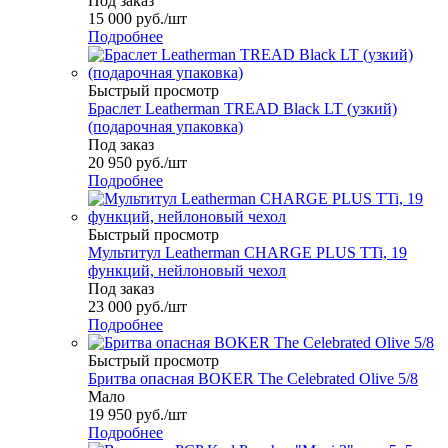
Под заказ
15 000
руб.
/шт
Подробнее
Быстрый просмотр
Браслет Leatherman TREAD Black LT (узкий)
(подарочная упаковка)
Под заказ
20 950
руб.
/шт
Подробнее
Быстрый просмотр
Мультитул Leatherman CHARGE PLUS TTi, 19
функций, нейлоновый чехол
Под заказ
23 000
руб.
/шт
Подробнее
Быстрый просмотр
Бритва опасная BOKER The Celebrated Olive 5/8
Мало
19 950
руб.
/шт
Подробнее