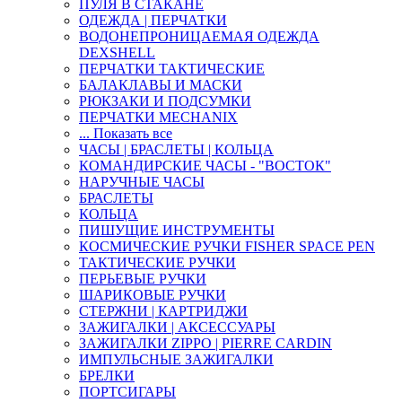
ПУЛЯ В СТАКАНЕ
ОДЕЖДА | ПЕРЧАТКИ
ВОДОНЕПРОНИЦАЕМАЯ ОДЕЖДА
DEXSHELL
ПЕРЧАТКИ ТАКТИЧЕСКИЕ
БАЛАКЛАВЫ И МАСКИ
РЮКЗАКИ И ПОДСУМКИ
ПЕРЧАТКИ MECHANIX
... Показать все
ЧАСЫ | БРАСЛЕТЫ | КОЛЬЦА
КОМАНДИРСКИЕ ЧАСЫ - "ВОСТОК"
НАРУЧНЫЕ ЧАСЫ
БРАСЛЕТЫ
КОЛЬЦА
ПИШУЩИЕ ИНСТРУМЕНТЫ
КОСМИЧЕСКИЕ РУЧКИ FISHER SPACE PEN
ТАКТИЧЕСКИЕ РУЧКИ
ПЕРЬЕВЫЕ РУЧКИ
ШАРИКОВЫЕ РУЧКИ
СТЕРЖНИ | КАРТРИДЖИ
ЗАЖИГАЛКИ | АКСЕССУАРЫ
ЗАЖИГАЛКИ ZIPPO | PIERRE CARDIN
ИМПУЛЬСНЫЕ ЗАЖИГАЛКИ
БРЕЛКИ
ПОРТСИГАРЫ