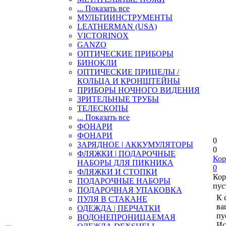
... Показать все
МУЛЬТИИНСТРУМЕНТЫ
LEATHERMAN (USA)
VICTORINOX
GANZO
ОПТИЧЕСКИЕ ПРИБОРЫ
БИНОКЛИ
ОПТИЧЕСКИЕ ПРИЦЕЛЫ /
КОЛЬЦА И КРОНШТЕЙНЫ
ПРИБОРЫ НОЧНОГО ВИДЕНИЯ
ЗРИТЕЛЬНЫЕ ТРУБЫ
ТЕЛЕСКОПЫ
... Показать все
ФОНАРИ
ФОНАРИ
0
ЗАРЯДНОЕ | АККУМУЛЯТОРЫ
0
ФЛЯЖКИ | ПОДАРОЧНЫЕ
Кор
НАБОРЫ ДЛЯ ПИКНИКА
0
ФЛЯЖКИ И СТОПКИ
Кор
ПОДАРОЧНЫЕ НАБОРЫ
пус
ПОДАРОЧНАЯ УПАКОВКА
К 
ПУЛЯ В СТАКАНЕ
ва
ОДЕЖДА | ПЕРЧАТКИ
пу
ВОДОНЕПРОНИЦАЕМАЯ
Ис