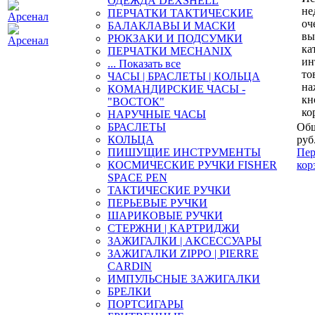
ОДЕЖДА DEXSHELL
не
ПЕРЧАТКИ ТАКТИЧЕСКИЕ
оч
БАЛАКЛАВЫ И МАСКИ
вы
РЮКЗАКИ И ПОДСУМКИ
ка
ПЕРЧАТКИ MECHANIX
ин
... Показать все
то
ЧАСЫ | БРАСЛЕТЫ | КОЛЬЦА
на
КОМАНДИРСКИЕ ЧАСЫ -
кн
"ВОСТОК"
ко
НАРУЧНЫЕ ЧАСЫ
БРАСЛЕТЫ
Общ
КОЛЬЦА
руб
ПИШУЩИЕ ИНСТРУМЕНТЫ
Пер
КОСМИЧЕСКИЕ РУЧКИ FISHER
кор
SPACE PEN
ТАКТИЧЕСКИЕ РУЧКИ
ПЕРЬЕВЫЕ РУЧКИ
ШАРИКОВЫЕ РУЧКИ
СТЕРЖНИ | КАРТРИДЖИ
ЗАЖИГАЛКИ | АКСЕССУАРЫ
ЗАЖИГАЛКИ ZIPPO | PIERRE
CARDIN
ИМПУЛЬСНЫЕ ЗАЖИГАЛКИ
БРЕЛКИ
ПОРТСИГАРЫ