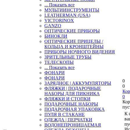
... Показать все
МУЛЬТИИНСТРУМЕНТЫ
LEATHERMAN (USA)
VICTORINOX
GANZO
ОПТИЧЕСКИЕ ПРИБОРЫ
БИНОКЛИ
ОПТИЧЕСКИЕ ПРИЦЕЛЫ /
КОЛЬЦА И КРОНШТЕЙНЫ
ПРИБОРЫ НОЧНОГО ВИДЕНИЯ
ЗРИТЕЛЬНЫЕ ТРУБЫ
ТЕЛЕСКОПЫ
... Показать все
ФОНАРИ
ФОНАРИ
0
ЗАРЯДНОЕ | АККУМУЛЯТОРЫ
0
ФЛЯЖКИ | ПОДАРОЧНЫЕ
Кор
НАБОРЫ ДЛЯ ПИКНИКА
0
ФЛЯЖКИ И СТОПКИ
Кор
ПОДАРОЧНЫЕ НАБОРЫ
пус
ПОДАРОЧНАЯ УПАКОВКА
К 
ПУЛЯ В СТАКАНЕ
ва
ОДЕЖДА | ПЕРЧАТКИ
пу
ВОДОНЕПРОНИЦАЕМАЯ
Ис