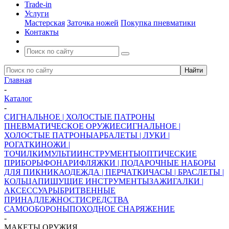
Trade-in
Услуги
Мастерская
Заточка ножей
Покупка пневматики
Контакты
Главная
-
Каталог
-
СИГНАЛЬНОЕ | ХОЛОСТЫЕ ПАТРОНЫ
ПНЕВМАТИЧЕСКОЕ ОРУЖИЕ
СИГНАЛЬНОЕ |
ХОЛОСТЫЕ ПАТРОНЫ
АРБАЛЕТЫ | ЛУКИ |
РОГАТКИ
НОЖИ |
ТОЧИЛКИ
МУЛЬТИИНСТРУМЕНТЫ
ОПТИЧЕСКИЕ
ПРИБОРЫ
ФОНАРИ
ФЛЯЖКИ | ПОДАРОЧНЫЕ НАБОРЫ
ДЛЯ ПИКНИКА
ОДЕЖДА | ПЕРЧАТКИ
ЧАСЫ | БРАСЛЕТЫ |
КОЛЬЦА
ПИШУЩИЕ ИНСТРУМЕНТЫ
ЗАЖИГАЛКИ |
АКСЕССУАРЫ
БРИТВЕННЫЕ
ПРИНАДЛЕЖНОСТИ
СРЕДСТВА
САМООБОРОНЫ
ПОХОДНОЕ СНАРЯЖЕНИЕ
-
МАКЕТЫ ОРУЖИЯ