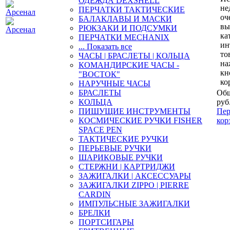
ОДЕЖДА DEXSHELL
не
ПЕРЧАТКИ ТАКТИЧЕСКИЕ
оч
БАЛАКЛАВЫ И МАСКИ
вы
РЮКЗАКИ И ПОДСУМКИ
ка
ПЕРЧАТКИ MECHANIX
ин
... Показать все
то
ЧАСЫ | БРАСЛЕТЫ | КОЛЬЦА
на
КОМАНДИРСКИЕ ЧАСЫ -
кн
"ВОСТОК"
ко
НАРУЧНЫЕ ЧАСЫ
БРАСЛЕТЫ
Общ
КОЛЬЦА
руб
ПИШУЩИЕ ИНСТРУМЕНТЫ
Пер
КОСМИЧЕСКИЕ РУЧКИ FISHER
кор
SPACE PEN
ТАКТИЧЕСКИЕ РУЧКИ
ПЕРЬЕВЫЕ РУЧКИ
ШАРИКОВЫЕ РУЧКИ
СТЕРЖНИ | КАРТРИДЖИ
ЗАЖИГАЛКИ | АКСЕССУАРЫ
ЗАЖИГАЛКИ ZIPPO | PIERRE
CARDIN
ИМПУЛЬСНЫЕ ЗАЖИГАЛКИ
БРЕЛКИ
ПОРТСИГАРЫ