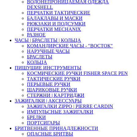
ВОДОНЕПРОНИЦАЕМАЯ ОДЕЖДА
DEXSHELL
ПЕРЧАТКИ ТАКТИЧЕСКИЕ
БАЛАКЛАВЫ И МАСКИ
РЮКЗАКИ И ПОДСУМКИ
ПЕРЧАТКИ MECHANIX
РАЗНОЕ
ЧАСЫ | БРАСЛЕТЫ | КОЛЬЦА
КОМАНДИРСКИЕ ЧАСЫ - "ВОСТОК"
НАРУЧНЫЕ ЧАСЫ
БРАСЛЕТЫ
КОЛЬЦА
ПИШУЩИЕ ИНСТРУМЕНТЫ
КОСМИЧЕСКИЕ РУЧКИ FISHER SPACE PEN
ТАКТИЧЕСКИЕ РУЧКИ
ПЕРЬЕВЫЕ РУЧКИ
ШАРИКОВЫЕ РУЧКИ
СТЕРЖНИ | КАРТРИДЖИ
ЗАЖИГАЛКИ | АКСЕССУАРЫ
ЗАЖИГАЛКИ ZIPPO | PIERRE CARDIN
ИМПУЛЬСНЫЕ ЗАЖИГАЛКИ
БРЕЛКИ
ПОРТСИГАРЫ
БРИТВЕННЫЕ ПРИНАДЛЕЖНОСТИ
ОПАСНЫЕ БРИТВЫ