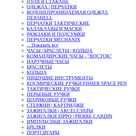
ПУЛЯ В СТАКАНЕ
ОДЕЖДА | ПЕРЧАТКИ
ВОДОНЕПРОНИЦАЕМАЯ ОДЕЖДА
DEXSHELL
ПЕРЧАТКИ ТАКТИЧЕСКИЕ
БАЛАКЛАВЫ И МАСКИ
РЮКЗАКИ И ПОДСУМКИ
ПЕРЧАТКИ MECHANIX
... Показать все
ЧАСЫ | БРАСЛЕТЫ | КОЛЬЦА
КОМАНДИРСКИЕ ЧАСЫ - "ВОСТОК"
НАРУЧНЫЕ ЧАСЫ
БРАСЛЕТЫ
КОЛЬЦА
ПИШУЩИЕ ИНСТРУМЕНТЫ
КОСМИЧЕСКИЕ РУЧКИ FISHER SPACE PEN
ТАКТИЧЕСКИЕ РУЧКИ
ПЕРЬЕВЫЕ РУЧКИ
ШАРИКОВЫЕ РУЧКИ
СТЕРЖНИ | КАРТРИДЖИ
ЗАЖИГАЛКИ | АКСЕССУАРЫ
ЗАЖИГАЛКИ ZIPPO | PIERRE CARDIN
ИМПУЛЬСНЫЕ ЗАЖИГАЛКИ
БРЕЛКИ
ПОРТСИГАРЫ