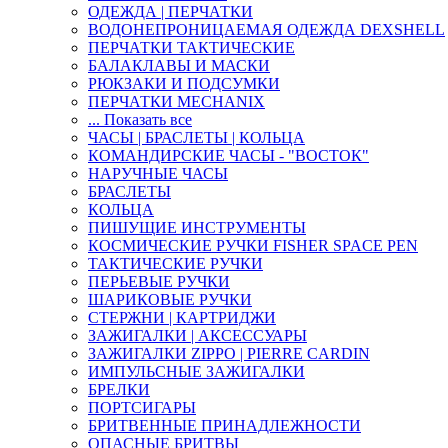
ОДЕЖДА | ПЕРЧАТКИ
ВОДОНЕПРОНИЦАЕМАЯ ОДЕЖДА DEXSHELL
ПЕРЧАТКИ ТАКТИЧЕСКИЕ
БАЛАКЛАВЫ И МАСКИ
РЮКЗАКИ И ПОДСУМКИ
ПЕРЧАТКИ MECHANIX
... Показать все
ЧАСЫ | БРАСЛЕТЫ | КОЛЬЦА
КОМАНДИРСКИЕ ЧАСЫ - "ВОСТОК"
НАРУЧНЫЕ ЧАСЫ
БРАСЛЕТЫ
КОЛЬЦА
ПИШУЩИЕ ИНСТРУМЕНТЫ
КОСМИЧЕСКИЕ РУЧКИ FISHER SPACE PEN
ТАКТИЧЕСКИЕ РУЧКИ
ПЕРЬЕВЫЕ РУЧКИ
ШАРИКОВЫЕ РУЧКИ
СТЕРЖНИ | КАРТРИДЖИ
ЗАЖИГАЛКИ | АКСЕССУАРЫ
ЗАЖИГАЛКИ ZIPPO | PIERRE CARDIN
ИМПУЛЬСНЫЕ ЗАЖИГАЛКИ
БРЕЛКИ
ПОРТСИГАРЫ
БРИТВЕННЫЕ ПРИНАДЛЕЖНОСТИ
ОПАСНЫЕ БРИТВЫ