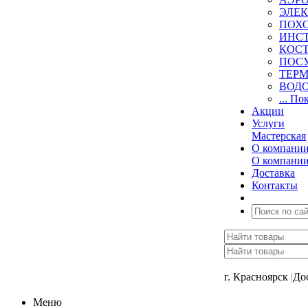
ЭЛЕ
ПОХ
ИНС
КОСТ
ПОС
ТЕР
ВОД
... По
Акции
Услуги
Мастерская
О компани
О компани
Доставка
Контакты
+7 (391) 2-723-11
г. Красноярск
|
До
Меню