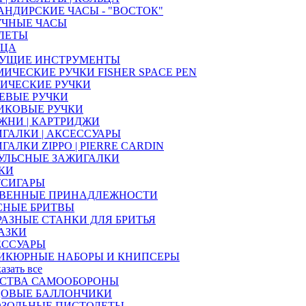
НДИРСКИЕ ЧАСЫ - "ВОСТОК"
УЧНЫЕ ЧАСЫ
ЛЕТЫ
ЬЦА
УЩИЕ ИНСТРУМЕНТЫ
ИЧЕСКИЕ РУЧКИ FISHER SPACE PEN
ИЧЕСКИЕ РУЧКИ
ЕВЫЕ РУЧКИ
ИКОВЫЕ РУЧКИ
ЖНИ | КАРТРИДЖИ
ГАЛКИ | АКСЕССУАРЫ
ГАЛКИ ZIPPO | PIERRE CARDIN
УЛЬСНЫЕ ЗАЖИГАЛКИ
КИ
ТСИГАРЫ
ТВЕННЫЕ ПРИНАДЛЕЖНОСТИ
СНЫЕ БРИТВЫ
РАЗНЫЕ СТАНКИ ДЛЯ БРИТЬЯ
АЗКИ
ЕССУАРЫ
ИКЮРНЫЕ НАБОРЫ И КНИПСЕРЫ
казать все
ДСТВА САМООБОРОНЫ
ЦОВЫЕ БАЛЛОНЧИКИ
ОЗОЛЬНЫЕ ПИСТОЛЕТЫ