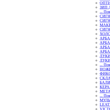
ОПТИ
ЗИП 
... По
СИГН
СИГ
МАК
СИГ
ХОЛ
АРБА
АРБ
АРБ
АРБ
ЛУК
ЛУК
... По
НОЖИ
ФИК
СКЛ
БАЛ
КЕР
МЕТ
... По
МУЛ
LEAT
VICT