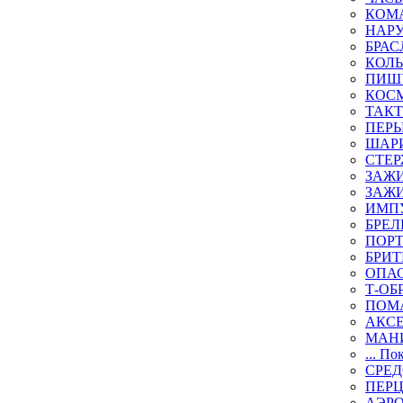
КОМА
НАР
БРАС
КОЛ
ПИШ
КОСМ
ТАКТ
ПЕРЬ
ШАР
СТЕР
ЗАЖИ
ЗАЖИ
ИМП
БРЕЛ
ПОР
БРИ
ОПА
Т-ОБ
ПОМ
АКС
МАН
... По
СРЕ
ПЕР
АЭР