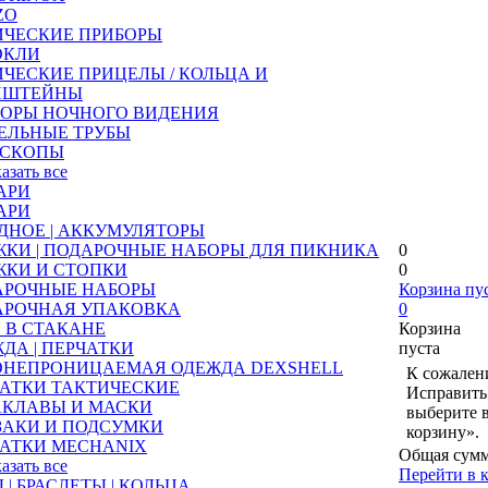
ZO
ИЧЕСКИЕ ПРИБОРЫ
ОКЛИ
ЧЕСКИЕ ПРИЦЕЛЫ / КОЛЬЦА И
НШТЕЙНЫ
БОРЫ НОЧНОГО ВИДЕНИЯ
ЕЛЬНЫЕ ТРУБЫ
ЕСКОПЫ
казать все
АРИ
АРИ
ДНОЕ | АККУМУЛЯТОРЫ
КИ | ПОДАРОЧНЫЕ НАБОРЫ ДЛЯ ПИКНИКА
0
ЖКИ И СТОПКИ
0
АРОЧНЫЕ НАБОРЫ
Корзина пу
АРОЧНАЯ УПАКОВКА
0
 В СТАКАНЕ
Корзина
ДА | ПЕРЧАТКИ
пуста
ОНЕПРОНИЦАЕМАЯ ОДЕЖДА DEXSHELL
К сожалени
АТКИ ТАКТИЧЕСКИЕ
Исправить 
АКЛАВЫ И МАСКИ
выберите 
ЗАКИ И ПОДСУМКИ
корзину».
АТКИ MECHANIX
Общая сумм
казать все
Перейти в 
 | БРАСЛЕТЫ | КОЛЬЦА