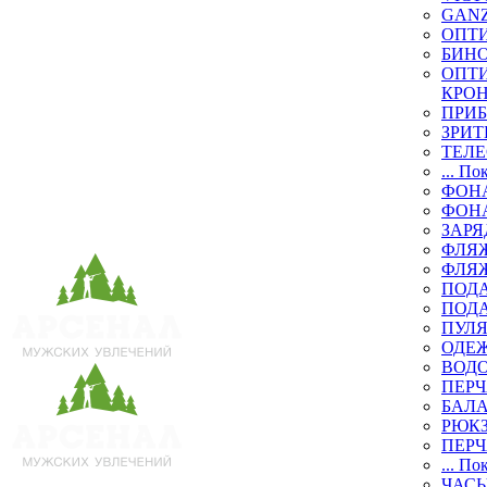
GAN
ОПТ
БИН
ОПТИ
КРО
ПРИ
ЗРИТ
ТЕЛ
... По
ФОН
ФОН
ЗАРЯ
ФЛЯЖ
ФЛЯ
ПОД
ПОД
ПУЛЯ
ОДЕЖ
ВОД
ПЕРЧ
БАЛ
РЮК
ПЕРЧ
... По
ЧАСЫ