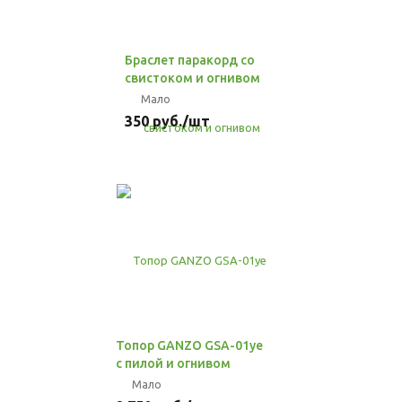
Браслет паракорд со
свистоком и огнивом
Мало
350
руб.
/шт
Топор GANZO GSA-01ye
с пилой и огнивом
Мало