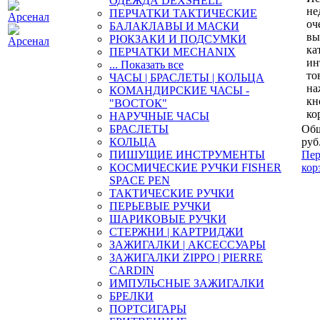
ОДЕЖДА DEXSHELL
не
ПЕРЧАТКИ ТАКТИЧЕСКИЕ
оч
БАЛАКЛАВЫ И МАСКИ
вы
РЮКЗАКИ И ПОДСУМКИ
ка
ПЕРЧАТКИ MECHANIX
ин
... Показать все
то
ЧАСЫ | БРАСЛЕТЫ | КОЛЬЦА
на
КОМАНДИРСКИЕ ЧАСЫ -
кн
"ВОСТОК"
ко
НАРУЧНЫЕ ЧАСЫ
БРАСЛЕТЫ
Общ
КОЛЬЦА
руб
ПИШУЩИЕ ИНСТРУМЕНТЫ
Пер
КОСМИЧЕСКИЕ РУЧКИ FISHER
кор
SPACE PEN
ТАКТИЧЕСКИЕ РУЧКИ
ПЕРЬЕВЫЕ РУЧКИ
ШАРИКОВЫЕ РУЧКИ
СТЕРЖНИ | КАРТРИДЖИ
ЗАЖИГАЛКИ | АКСЕССУАРЫ
ЗАЖИГАЛКИ ZIPPO | PIERRE
CARDIN
ИМПУЛЬСНЫЕ ЗАЖИГАЛКИ
БРЕЛКИ
ПОРТСИГАРЫ