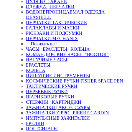
ПУЛЯ В СТАКАНЕ
ОДЕЖДА | ПЕРЧАТКИ
ВОДОНЕПРОНИЦАЕМАЯ ОДЕЖДА
DEXSHELL
ПЕРЧАТКИ ТАКТИЧЕСКИЕ
БАЛАКЛАВЫ И МАСКИ
РЮКЗАКИ И ПОДСУМКИ
ПЕРЧАТКИ MECHANIX
... Показать все
ЧАСЫ | БРАСЛЕТЫ | КОЛЬЦА
КОМАНДИРСКИЕ ЧАСЫ - "ВОСТОК"
НАРУЧНЫЕ ЧАСЫ
БРАСЛЕТЫ
КОЛЬЦА
ПИШУЩИЕ ИНСТРУМЕНТЫ
КОСМИЧЕСКИЕ РУЧКИ FISHER SPACE PEN
ТАКТИЧЕСКИЕ РУЧКИ
ПЕРЬЕВЫЕ РУЧКИ
ШАРИКОВЫЕ РУЧКИ
СТЕРЖНИ | КАРТРИДЖИ
ЗАЖИГАЛКИ | АКСЕССУАРЫ
ЗАЖИГАЛКИ ZIPPO | PIERRE CARDIN
ИМПУЛЬСНЫЕ ЗАЖИГАЛКИ
БРЕЛКИ
ПОРТСИГАРЫ