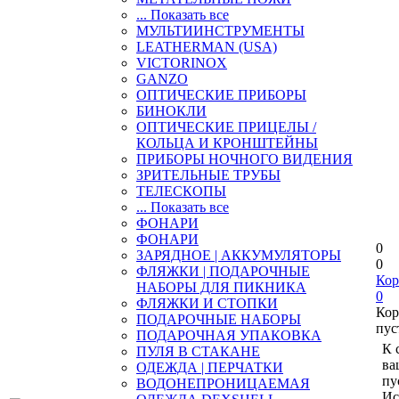
... Показать все
МУЛЬТИИНСТРУМЕНТЫ
LEATHERMAN (USA)
VICTORINOX
GANZO
ОПТИЧЕСКИЕ ПРИБОРЫ
БИНОКЛИ
ОПТИЧЕСКИЕ ПРИЦЕЛЫ /
КОЛЬЦА И КРОНШТЕЙНЫ
ПРИБОРЫ НОЧНОГО ВИДЕНИЯ
ЗРИТЕЛЬНЫЕ ТРУБЫ
ТЕЛЕСКОПЫ
... Показать все
ФОНАРИ
ФОНАРИ
0
ЗАРЯДНОЕ | АККУМУЛЯТОРЫ
0
ФЛЯЖКИ | ПОДАРОЧНЫЕ
Кор
НАБОРЫ ДЛЯ ПИКНИКА
0
ФЛЯЖКИ И СТОПКИ
Кор
ПОДАРОЧНЫЕ НАБОРЫ
пус
ПОДАРОЧНАЯ УПАКОВКА
К 
ПУЛЯ В СТАКАНЕ
ва
ОДЕЖДА | ПЕРЧАТКИ
пу
ВОДОНЕПРОНИЦАЕМАЯ
Ис