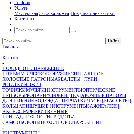
Trade-in
Услуги
Мастерская
Заточка ножей
Покупка пневматики
Контакты
Главная
-
Каталог
-
ПОХОДНОЕ СНАРЯЖЕНИЕ
ПНЕВМАТИЧЕСКОЕ ОРУЖИЕ
СИГНАЛЬНОЕ |
ХОЛОСТЫЕ ПАТРОНЫ
АРБАЛЕТЫ | ЛУКИ |
РОГАТКИ
НОЖИ |
ТОЧИЛКИ
МУЛЬТИИНСТРУМЕНТЫ
ОПТИЧЕСКИЕ
ПРИБОРЫ
ФОНАРИ
ФЛЯЖКИ | ПОДАРОЧНЫЕ НАБОРЫ
ДЛЯ ПИКНИКА
ОДЕЖДА | ПЕРЧАТКИ
ЧАСЫ | БРАСЛЕТЫ |
КОЛЬЦА
ПИШУЩИЕ ИНСТРУМЕНТЫ
ЗАЖИГАЛКИ |
АКСЕССУАРЫ
БРИТВЕННЫЕ
ПРИНАДЛЕЖНОСТИ
СРЕДСТВА
САМООБОРОНЫ
ПОХОДНОЕ СНАРЯЖЕНИЕ
-
ИНСТРУМЕНТЫ