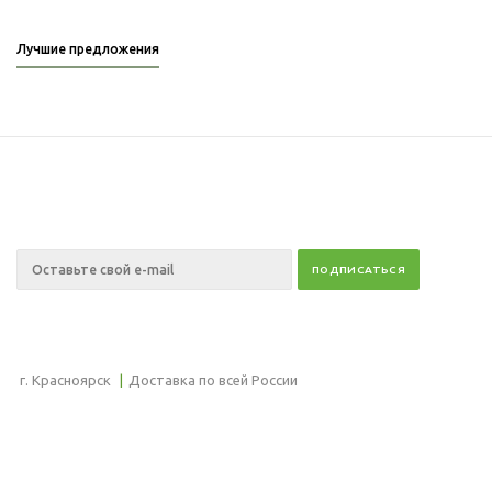
Лучшие предложения
Подписывайтесь
на новости и акции
+7 (391) 2-723-110
г. Красноярск
|
Доставка по всей России
2014 © Арсенал мужских
О компании
увлечений
Контакты
Доставка