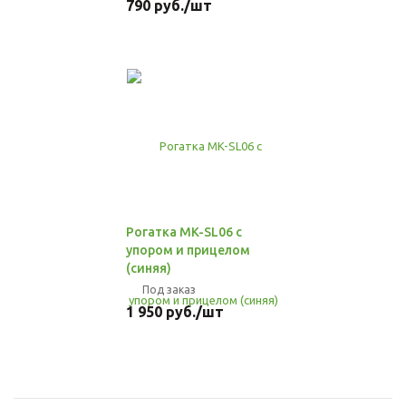
790
руб.
/шт
Рогатка MK-SL06 с
упором и прицелом
(синяя)
Под заказ
1 950
руб.
/шт