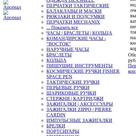
ОДЕЖДА DEXSHELL
не
ПЕРЧАТКИ ТАКТИЧЕСКИЕ
оч
БАЛАКЛАВЫ И МАСКИ
вы
РЮКЗАКИ И ПОДСУМКИ
ка
ПЕРЧАТКИ MECHANIX
ин
... Показать все
то
ЧАСЫ | БРАСЛЕТЫ | КОЛЬЦА
на
КОМАНДИРСКИЕ ЧАСЫ -
кн
"ВОСТОК"
ко
НАРУЧНЫЕ ЧАСЫ
БРАСЛЕТЫ
Общ
КОЛЬЦА
руб
ПИШУЩИЕ ИНСТРУМЕНТЫ
Пер
КОСМИЧЕСКИЕ РУЧКИ FISHER
кор
SPACE PEN
ТАКТИЧЕСКИЕ РУЧКИ
ПЕРЬЕВЫЕ РУЧКИ
ШАРИКОВЫЕ РУЧКИ
СТЕРЖНИ | КАРТРИДЖИ
ЗАЖИГАЛКИ | АКСЕССУАРЫ
ЗАЖИГАЛКИ ZIPPO | PIERRE
CARDIN
ИМПУЛЬСНЫЕ ЗАЖИГАЛКИ
БРЕЛКИ
ПОРТСИГАРЫ