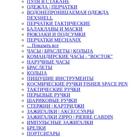
ПУЛЯ В СТАКАНЕ
ОДЕЖДА | ПЕРЧАТКИ
ВОДОНЕПРОНИЦАЕМАЯ ОДЕЖДА
DEXSHELL
ПЕРЧАТКИ ТАКТИЧЕСКИЕ
БАЛАКЛАВЫ И МАСКИ
РЮКЗАКИ И ПОДСУМКИ
ПЕРЧАТКИ MECHANIX
... Показать все
ЧАСЫ | БРАСЛЕТЫ | КОЛЬЦА
КОМАНДИРСКИЕ ЧАСЫ - "ВОСТОК"
НАРУЧНЫЕ ЧАСЫ
БРАСЛЕТЫ
КОЛЬЦА
ПИШУЩИЕ ИНСТРУМЕНТЫ
КОСМИЧЕСКИЕ РУЧКИ FISHER SPACE PEN
ТАКТИЧЕСКИЕ РУЧКИ
ПЕРЬЕВЫЕ РУЧКИ
ШАРИКОВЫЕ РУЧКИ
СТЕРЖНИ | КАРТРИДЖИ
ЗАЖИГАЛКИ | АКСЕССУАРЫ
ЗАЖИГАЛКИ ZIPPO | PIERRE CARDIN
ИМПУЛЬСНЫЕ ЗАЖИГАЛКИ
БРЕЛКИ
ПОРТСИГАРЫ