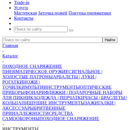
Trade-in
Услуги
Мастерская
Заточка ножей
Покупка пневматики
Контакты
Главная
-
Каталог
-
ПОХОДНОЕ СНАРЯЖЕНИЕ
ПНЕВМАТИЧЕСКОЕ ОРУЖИЕ
СИГНАЛЬНОЕ |
ХОЛОСТЫЕ ПАТРОНЫ
АРБАЛЕТЫ | ЛУКИ |
РОГАТКИ
НОЖИ |
ТОЧИЛКИ
МУЛЬТИИНСТРУМЕНТЫ
ОПТИЧЕСКИЕ
ПРИБОРЫ
ФОНАРИ
ФЛЯЖКИ | ПОДАРОЧНЫЕ НАБОРЫ
ДЛЯ ПИКНИКА
ОДЕЖДА | ПЕРЧАТКИ
ЧАСЫ | БРАСЛЕТЫ |
КОЛЬЦА
ПИШУЩИЕ ИНСТРУМЕНТЫ
ЗАЖИГАЛКИ |
АКСЕССУАРЫ
БРИТВЕННЫЕ
ПРИНАДЛЕЖНОСТИ
СРЕДСТВА
САМООБОРОНЫ
ПОХОДНОЕ СНАРЯЖЕНИЕ
-
ИНСТРУМЕНТЫ