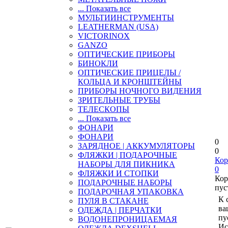
... Показать все
МУЛЬТИИНСТРУМЕНТЫ
LEATHERMAN (USA)
VICTORINOX
GANZO
ОПТИЧЕСКИЕ ПРИБОРЫ
БИНОКЛИ
ОПТИЧЕСКИЕ ПРИЦЕЛЫ /
КОЛЬЦА И КРОНШТЕЙНЫ
ПРИБОРЫ НОЧНОГО ВИДЕНИЯ
ЗРИТЕЛЬНЫЕ ТРУБЫ
ТЕЛЕСКОПЫ
... Показать все
ФОНАРИ
ФОНАРИ
0
ЗАРЯДНОЕ | АККУМУЛЯТОРЫ
0
ФЛЯЖКИ | ПОДАРОЧНЫЕ
Кор
НАБОРЫ ДЛЯ ПИКНИКА
0
ФЛЯЖКИ И СТОПКИ
Кор
ПОДАРОЧНЫЕ НАБОРЫ
пус
ПОДАРОЧНАЯ УПАКОВКА
К 
ПУЛЯ В СТАКАНЕ
ва
ОДЕЖДА | ПЕРЧАТКИ
пу
ВОДОНЕПРОНИЦАЕМАЯ
Ис