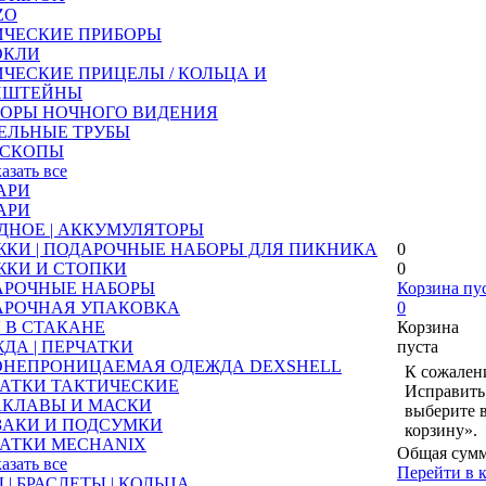
ZO
ИЧЕСКИЕ ПРИБОРЫ
ОКЛИ
ЧЕСКИЕ ПРИЦЕЛЫ / КОЛЬЦА И
НШТЕЙНЫ
БОРЫ НОЧНОГО ВИДЕНИЯ
ЕЛЬНЫЕ ТРУБЫ
ЕСКОПЫ
казать все
АРИ
АРИ
ДНОЕ | АККУМУЛЯТОРЫ
КИ | ПОДАРОЧНЫЕ НАБОРЫ ДЛЯ ПИКНИКА
0
ЖКИ И СТОПКИ
0
АРОЧНЫЕ НАБОРЫ
Корзина пу
АРОЧНАЯ УПАКОВКА
0
 В СТАКАНЕ
Корзина
ДА | ПЕРЧАТКИ
пуста
ОНЕПРОНИЦАЕМАЯ ОДЕЖДА DEXSHELL
К сожалени
АТКИ ТАКТИЧЕСКИЕ
Исправить 
АКЛАВЫ И МАСКИ
выберите 
ЗАКИ И ПОДСУМКИ
корзину».
АТКИ MECHANIX
Общая сумм
казать все
Перейти в 
 | БРАСЛЕТЫ | КОЛЬЦА