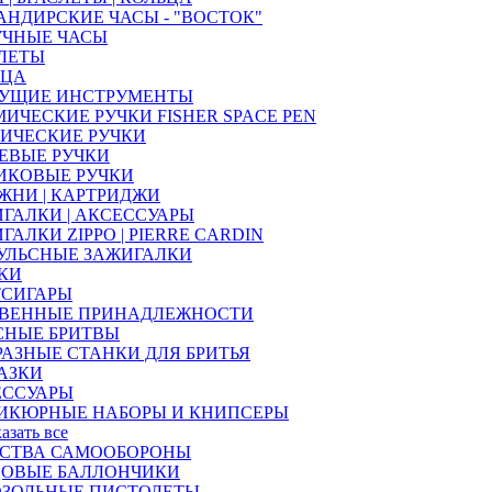
НДИРСКИЕ ЧАСЫ - "ВОСТОК"
УЧНЫЕ ЧАСЫ
ЛЕТЫ
ЬЦА
УЩИЕ ИНСТРУМЕНТЫ
ИЧЕСКИЕ РУЧКИ FISHER SPACE PEN
ИЧЕСКИЕ РУЧКИ
ЕВЫЕ РУЧКИ
ИКОВЫЕ РУЧКИ
ЖНИ | КАРТРИДЖИ
ГАЛКИ | АКСЕССУАРЫ
ГАЛКИ ZIPPO | PIERRE CARDIN
УЛЬСНЫЕ ЗАЖИГАЛКИ
КИ
ТСИГАРЫ
ТВЕННЫЕ ПРИНАДЛЕЖНОСТИ
СНЫЕ БРИТВЫ
РАЗНЫЕ СТАНКИ ДЛЯ БРИТЬЯ
АЗКИ
ЕССУАРЫ
ИКЮРНЫЕ НАБОРЫ И КНИПСЕРЫ
казать все
ДСТВА САМООБОРОНЫ
ЦОВЫЕ БАЛЛОНЧИКИ
ОЗОЛЬНЫЕ ПИСТОЛЕТЫ