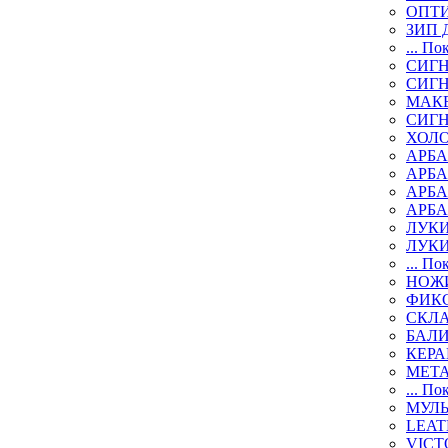
ОПТИ
ЗИП 
... По
СИГН
СИГ
МАК
СИГ
ХОЛ
АРБА
АРБ
АРБ
АРБ
ЛУК
ЛУК
... По
НОЖИ
ФИК
СКЛ
БАЛ
КЕР
МЕТ
... По
МУЛ
LEAT
VICT