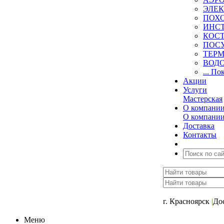
ЭЛЕ
ПОХ
ИНС
КОСТ
ПОС
ТЕР
ВОД
... По
Акции
Услуги
Мастерская
О компани
О компани
Доставка
Контакты
+7 (391) 2-723-11
г. Красноярск
|
До
Меню