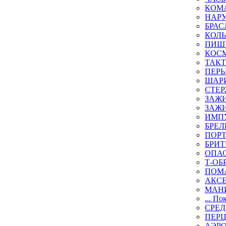
КОМА
НАР
БРАС
КОЛ
ПИШ
КОСМ
ТАКТ
ПЕРЬ
ШАР
СТЕР
ЗАЖИ
ЗАЖИ
ИМП
БРЕЛ
ПОР
БРИ
ОПА
Т-ОБ
ПОМ
АКС
МАН
... По
СРЕ
ПЕР
АЭР