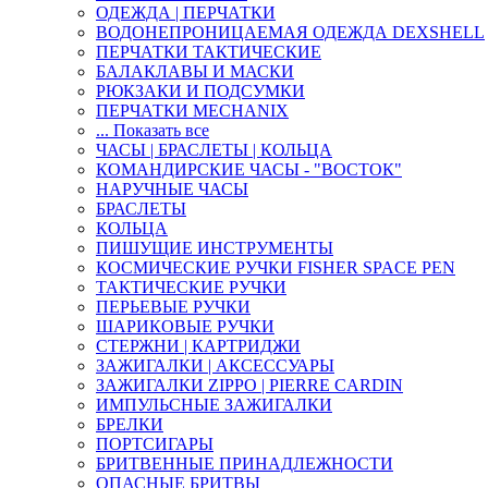
ОДЕЖДА | ПЕРЧАТКИ
ВОДОНЕПРОНИЦАЕМАЯ ОДЕЖДА DEXSHELL
ПЕРЧАТКИ ТАКТИЧЕСКИЕ
БАЛАКЛАВЫ И МАСКИ
РЮКЗАКИ И ПОДСУМКИ
ПЕРЧАТКИ MECHANIX
... Показать все
ЧАСЫ | БРАСЛЕТЫ | КОЛЬЦА
КОМАНДИРСКИЕ ЧАСЫ - "ВОСТОК"
НАРУЧНЫЕ ЧАСЫ
БРАСЛЕТЫ
КОЛЬЦА
ПИШУЩИЕ ИНСТРУМЕНТЫ
КОСМИЧЕСКИЕ РУЧКИ FISHER SPACE PEN
ТАКТИЧЕСКИЕ РУЧКИ
ПЕРЬЕВЫЕ РУЧКИ
ШАРИКОВЫЕ РУЧКИ
СТЕРЖНИ | КАРТРИДЖИ
ЗАЖИГАЛКИ | АКСЕССУАРЫ
ЗАЖИГАЛКИ ZIPPO | PIERRE CARDIN
ИМПУЛЬСНЫЕ ЗАЖИГАЛКИ
БРЕЛКИ
ПОРТСИГАРЫ
БРИТВЕННЫЕ ПРИНАДЛЕЖНОСТИ
ОПАСНЫЕ БРИТВЫ