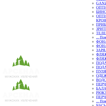
GAN
ОПТ
БИН
ОПТИ
КРО
ПРИ
ЗРИТ
ТЕЛ
... По
ФОН
ФОН
ЗАРЯ
ФЛЯЖ
ФЛЯ
ПОД
ПОД
ПУЛЯ
ОДЕЖ
ВОД
ПЕРЧ
БАЛ
РЮК
ПЕРЧ
... По
ЧАСЫ