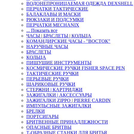
ВОДОНЕПРОНИЦАЕМАЯ ОДЕЖДА DEXSHELL
ПЕРЧАТКИ ТАКТИЧЕСКИЕ
БАЛАКЛАВЫ И МАСКИ
РЮКЗАКИ И ПОДСУМКИ
ПЕРЧАТКИ MECHANIX
... Показать все
ЧАСЫ | БРАСЛЕТЫ | КОЛЬЦА
КОМАНДИРСКИЕ ЧАСЫ - "ВОСТОК"
НАРУЧНЫЕ ЧАСЫ
БРАСЛЕТЫ
КОЛЬЦА
ПИШУЩИЕ ИНСТРУМЕНТЫ
КОСМИЧЕСКИЕ РУЧКИ FISHER SPACE PEN
ТАКТИЧЕСКИЕ РУЧКИ
ПЕРЬЕВЫЕ РУЧКИ
ШАРИКОВЫЕ РУЧКИ
СТЕРЖНИ | КАРТРИДЖИ
ЗАЖИГАЛКИ | АКСЕССУАРЫ
ЗАЖИГАЛКИ ZIPPO | PIERRE CARDIN
ИМПУЛЬСНЫЕ ЗАЖИГАЛКИ
БРЕЛКИ
ПОРТСИГАРЫ
БРИТВЕННЫЕ ПРИНАДЛЕЖНОСТИ
ОПАСНЫЕ БРИТВЫ
Т-ОБРАЗНЫЕ СТАНКИ ДЛЯ БРИТЬЯ