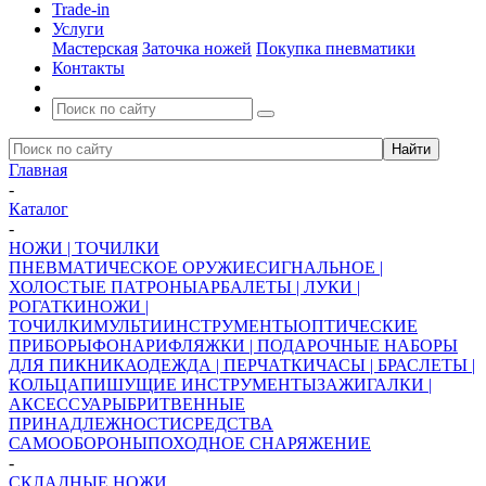
Trade-in
Услуги
Мастерская
Заточка ножей
Покупка пневматики
Контакты
Главная
-
Каталог
-
НОЖИ | ТОЧИЛКИ
ПНЕВМАТИЧЕСКОЕ ОРУЖИЕ
СИГНАЛЬНОЕ |
ХОЛОСТЫЕ ПАТРОНЫ
АРБАЛЕТЫ | ЛУКИ |
РОГАТКИ
НОЖИ |
ТОЧИЛКИ
МУЛЬТИИНСТРУМЕНТЫ
ОПТИЧЕСКИЕ
ПРИБОРЫ
ФОНАРИ
ФЛЯЖКИ | ПОДАРОЧНЫЕ НАБОРЫ
ДЛЯ ПИКНИКА
ОДЕЖДА | ПЕРЧАТКИ
ЧАСЫ | БРАСЛЕТЫ |
КОЛЬЦА
ПИШУЩИЕ ИНСТРУМЕНТЫ
ЗАЖИГАЛКИ |
АКСЕССУАРЫ
БРИТВЕННЫЕ
ПРИНАДЛЕЖНОСТИ
СРЕДСТВА
САМООБОРОНЫ
ПОХОДНОЕ СНАРЯЖЕНИЕ
-
СКЛАДНЫЕ НОЖИ