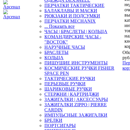
ОДЕЖДА DEXSHELL
не
ПЕРЧАТКИ ТАКТИЧЕСКИЕ
оч
БАЛАКЛАВЫ И МАСКИ
вы
РЮКЗАКИ И ПОДСУМКИ
ка
ПЕРЧАТКИ MECHANIX
ин
... Показать все
то
ЧАСЫ | БРАСЛЕТЫ | КОЛЬЦА
на
КОМАНДИРСКИЕ ЧАСЫ -
кн
"ВОСТОК"
ко
НАРУЧНЫЕ ЧАСЫ
БРАСЛЕТЫ
Общ
КОЛЬЦА
руб
ПИШУЩИЕ ИНСТРУМЕНТЫ
Пер
КОСМИЧЕСКИЕ РУЧКИ FISHER
кор
SPACE PEN
ТАКТИЧЕСКИЕ РУЧКИ
ПЕРЬЕВЫЕ РУЧКИ
ШАРИКОВЫЕ РУЧКИ
СТЕРЖНИ | КАРТРИДЖИ
ЗАЖИГАЛКИ | АКСЕССУАРЫ
ЗАЖИГАЛКИ ZIPPO | PIERRE
CARDIN
ИМПУЛЬСНЫЕ ЗАЖИГАЛКИ
БРЕЛКИ
ПОРТСИГАРЫ