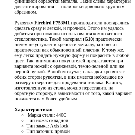
финишной обработки металла. Такие следы характерны
для сатинирования — полировки довольно крупным
абразивом.
Рукоятку
Firebird F753M1
производители постарались
сделать сразу и легкой, и прочной. Этого им удалось
добиться при помощи использования композитного
стеклопластика. Такой материал
(G10)
практически
ничем не уступает в крепости металлу, зато весит
практически как обыкновенный пластик. К тому же,
ему легко придать нужную форму и покрасить в любой
цвет. Так, вниманию покупателей предлагаются три
варианта ножей: с оранжевой, темно-зеленой или же
черной ручкой. В любом случае, накладки крепятся с
обеих сторон рукоятки, в них имеется небольшое по
размеру отверстие для продевания темляка. Клипсу,
изготовленную из стали, можно переставить на
обратную сторону, в зависимости от того, какой вариант
покажется вам более удобным.
Характеристики:
Марка стали: 440C
Тип ножа: складной
Тип замка: Axis lock
Тип заточки: прямой