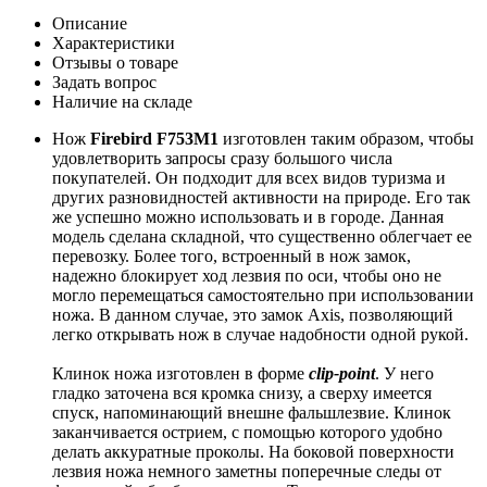
Описание
Характеристики
Отзывы о товаре
Задать вопрос
Наличие на складе
Нож
Firebird F753M1
изготовлен таким образом, чтобы
удовлетворить запросы сразу большого числа
покупателей. Он подходит для всех видов туризма и
других разновидностей активности на природе. Его так
же успешно можно использовать и в городе. Данная
модель сделана складной, что существенно облегчает ее
перевозку. Более того, встроенный в нож замок,
надежно блокирует ход лезвия по оси, чтобы оно не
могло перемещаться самостоятельно при использовании
ножа. В данном случае, это замок Axis, позволяющий
легко открывать нож в случае надобности одной рукой.
Клинок ножа изготовлен в форме
clip-point
. У него
гладко заточена вся кромка снизу, а сверху имеется
спуск, напоминающий внешне фальшлезвие. Клинок
заканчивается острием, с помощью которого удобно
делать аккуратные проколы. На боковой поверхности
лезвия ножа немного заметны поперечные следы от