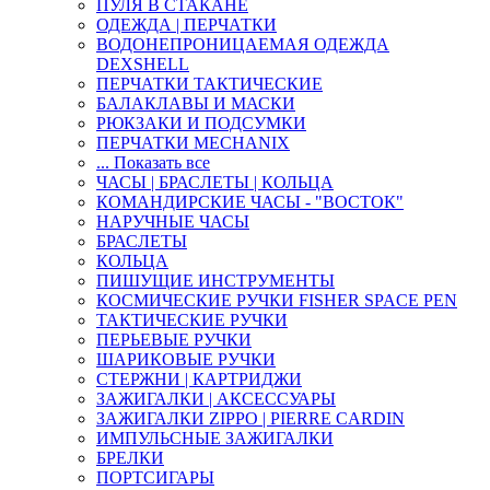
ПУЛЯ В СТАКАНЕ
ОДЕЖДА | ПЕРЧАТКИ
ВОДОНЕПРОНИЦАЕМАЯ ОДЕЖДА
DEXSHELL
ПЕРЧАТКИ ТАКТИЧЕСКИЕ
БАЛАКЛАВЫ И МАСКИ
РЮКЗАКИ И ПОДСУМКИ
ПЕРЧАТКИ MECHANIX
... Показать все
ЧАСЫ | БРАСЛЕТЫ | КОЛЬЦА
КОМАНДИРСКИЕ ЧАСЫ - "ВОСТОК"
НАРУЧНЫЕ ЧАСЫ
БРАСЛЕТЫ
КОЛЬЦА
ПИШУЩИЕ ИНСТРУМЕНТЫ
КОСМИЧЕСКИЕ РУЧКИ FISHER SPACE PEN
ТАКТИЧЕСКИЕ РУЧКИ
ПЕРЬЕВЫЕ РУЧКИ
ШАРИКОВЫЕ РУЧКИ
СТЕРЖНИ | КАРТРИДЖИ
ЗАЖИГАЛКИ | АКСЕССУАРЫ
ЗАЖИГАЛКИ ZIPPO | PIERRE CARDIN
ИМПУЛЬСНЫЕ ЗАЖИГАЛКИ
БРЕЛКИ
ПОРТСИГАРЫ