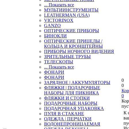
... Показать все
МУЛЬТИИНСТРУМЕНТЫ
LEATHERMAN (USA)
VICTORINOX
GANZO
ОПТИЧЕСКИЕ ПРИБОРЫ
БИНОКЛИ
ОПТИЧЕСКИЕ ПРИЦЕЛЫ /
КОЛЬЦА И КРОНШТЕЙНЫ
ПРИБОРЫ НОЧНОГО ВИДЕНИЯ
ЗРИТЕЛЬНЫЕ ТРУБЫ
ТЕЛЕСКОПЫ
... Показать все
ФОНАРИ
ФОНАРИ
0
ЗАРЯДНОЕ | АККУМУЛЯТОРЫ
0
ФЛЯЖКИ | ПОДАРОЧНЫЕ
Кор
НАБОРЫ ДЛЯ ПИКНИКА
0
ФЛЯЖКИ И СТОПКИ
Кор
ПОДАРОЧНЫЕ НАБОРЫ
пус
ПОДАРОЧНАЯ УПАКОВКА
К 
ПУЛЯ В СТАКАНЕ
ва
ОДЕЖДА | ПЕРЧАТКИ
пу
ВОДОНЕПРОНИЦАЕМАЯ
Ис