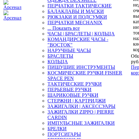
ОДЕЖДА DEXSHELL
не
ПЕРЧАТКИ ТАКТИЧЕСКИЕ
оч
БАЛАКЛАВЫ И МАСКИ
вы
РЮКЗАКИ И ПОДСУМКИ
ка
ПЕРЧАТКИ MECHANIX
ин
... Показать все
то
ЧАСЫ | БРАСЛЕТЫ | КОЛЬЦА
на
КОМАНДИРСКИЕ ЧАСЫ -
кн
"ВОСТОК"
ко
НАРУЧНЫЕ ЧАСЫ
БРАСЛЕТЫ
Общ
КОЛЬЦА
руб
ПИШУЩИЕ ИНСТРУМЕНТЫ
Пер
КОСМИЧЕСКИЕ РУЧКИ FISHER
кор
SPACE PEN
ТАКТИЧЕСКИЕ РУЧКИ
ПЕРЬЕВЫЕ РУЧКИ
ШАРИКОВЫЕ РУЧКИ
СТЕРЖНИ | КАРТРИДЖИ
ЗАЖИГАЛКИ | АКСЕССУАРЫ
ЗАЖИГАЛКИ ZIPPO | PIERRE
CARDIN
ИМПУЛЬСНЫЕ ЗАЖИГАЛКИ
БРЕЛКИ
ПОРТСИГАРЫ