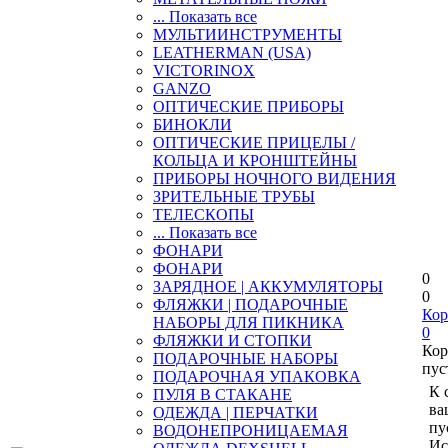
... Показать все
МУЛЬТИИНСТРУМЕНТЫ
LEATHERMAN (USA)
VICTORINOX
GANZO
ОПТИЧЕСКИЕ ПРИБОРЫ
БИНОКЛИ
ОПТИЧЕСКИЕ ПРИЦЕЛЫ /
КОЛЬЦА И КРОНШТЕЙНЫ
ПРИБОРЫ НОЧНОГО ВИДЕНИЯ
ЗРИТЕЛЬНЫЕ ТРУБЫ
ТЕЛЕСКОПЫ
... Показать все
ФОНАРИ
ФОНАРИ
0
ЗАРЯДНОЕ | АККУМУЛЯТОРЫ
0
ФЛЯЖКИ | ПОДАРОЧНЫЕ
Кор
НАБОРЫ ДЛЯ ПИКНИКА
0
ФЛЯЖКИ И СТОПКИ
Кор
ПОДАРОЧНЫЕ НАБОРЫ
пус
ПОДАРОЧНАЯ УПАКОВКА
К 
ПУЛЯ В СТАКАНЕ
ва
ОДЕЖДА | ПЕРЧАТКИ
пу
ВОДОНЕПРОНИЦАЕМАЯ
Ис