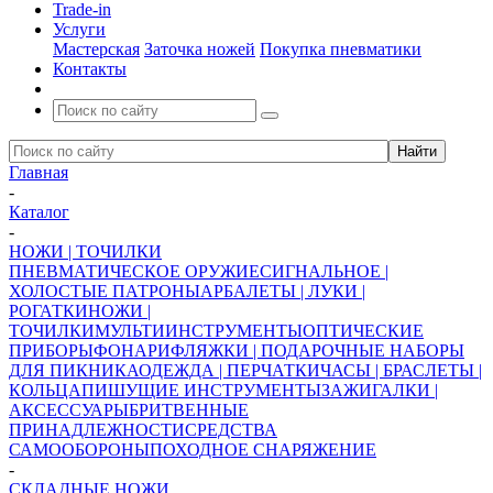
Trade-in
Услуги
Мастерская
Заточка ножей
Покупка пневматики
Контакты
Главная
-
Каталог
-
НОЖИ | ТОЧИЛКИ
ПНЕВМАТИЧЕСКОЕ ОРУЖИЕ
СИГНАЛЬНОЕ |
ХОЛОСТЫЕ ПАТРОНЫ
АРБАЛЕТЫ | ЛУКИ |
РОГАТКИ
НОЖИ |
ТОЧИЛКИ
МУЛЬТИИНСТРУМЕНТЫ
ОПТИЧЕСКИЕ
ПРИБОРЫ
ФОНАРИ
ФЛЯЖКИ | ПОДАРОЧНЫЕ НАБОРЫ
ДЛЯ ПИКНИКА
ОДЕЖДА | ПЕРЧАТКИ
ЧАСЫ | БРАСЛЕТЫ |
КОЛЬЦА
ПИШУЩИЕ ИНСТРУМЕНТЫ
ЗАЖИГАЛКИ |
АКСЕССУАРЫ
БРИТВЕННЫЕ
ПРИНАДЛЕЖНОСТИ
СРЕДСТВА
САМООБОРОНЫ
ПОХОДНОЕ СНАРЯЖЕНИЕ
-
СКЛАДНЫЕ НОЖИ