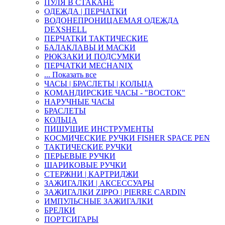
ПУЛЯ В СТАКАНЕ
ОДЕЖДА | ПЕРЧАТКИ
ВОДОНЕПРОНИЦАЕМАЯ ОДЕЖДА
DEXSHELL
ПЕРЧАТКИ ТАКТИЧЕСКИЕ
БАЛАКЛАВЫ И МАСКИ
РЮКЗАКИ И ПОДСУМКИ
ПЕРЧАТКИ MECHANIX
... Показать все
ЧАСЫ | БРАСЛЕТЫ | КОЛЬЦА
КОМАНДИРСКИЕ ЧАСЫ - "ВОСТОК"
НАРУЧНЫЕ ЧАСЫ
БРАСЛЕТЫ
КОЛЬЦА
ПИШУЩИЕ ИНСТРУМЕНТЫ
КОСМИЧЕСКИЕ РУЧКИ FISHER SPACE PEN
ТАКТИЧЕСКИЕ РУЧКИ
ПЕРЬЕВЫЕ РУЧКИ
ШАРИКОВЫЕ РУЧКИ
СТЕРЖНИ | КАРТРИДЖИ
ЗАЖИГАЛКИ | АКСЕССУАРЫ
ЗАЖИГАЛКИ ZIPPO | PIERRE CARDIN
ИМПУЛЬСНЫЕ ЗАЖИГАЛКИ
БРЕЛКИ
ПОРТСИГАРЫ