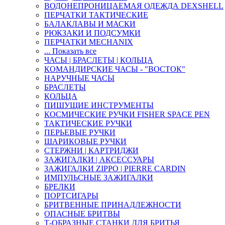
ВОДОНЕПРОНИЦАЕМАЯ ОДЕЖДА DEXSHELL
ПЕРЧАТКИ ТАКТИЧЕСКИЕ
БАЛАКЛАВЫ И МАСКИ
РЮКЗАКИ И ПОДСУМКИ
ПЕРЧАТКИ MECHANIX
... Показать все
ЧАСЫ | БРАСЛЕТЫ | КОЛЬЦА
КОМАНДИРСКИЕ ЧАСЫ - "ВОСТОК"
НАРУЧНЫЕ ЧАСЫ
БРАСЛЕТЫ
КОЛЬЦА
ПИШУЩИЕ ИНСТРУМЕНТЫ
КОСМИЧЕСКИЕ РУЧКИ FISHER SPACE PEN
ТАКТИЧЕСКИЕ РУЧКИ
ПЕРЬЕВЫЕ РУЧКИ
ШАРИКОВЫЕ РУЧКИ
СТЕРЖНИ | КАРТРИДЖИ
ЗАЖИГАЛКИ | АКСЕССУАРЫ
ЗАЖИГАЛКИ ZIPPO | PIERRE CARDIN
ИМПУЛЬСНЫЕ ЗАЖИГАЛКИ
БРЕЛКИ
ПОРТСИГАРЫ
БРИТВЕННЫЕ ПРИНАДЛЕЖНОСТИ
ОПАСНЫЕ БРИТВЫ
Т-ОБРАЗНЫЕ СТАНКИ ДЛЯ БРИТЬЯ