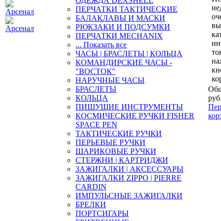
ОДЕЖДА DEXSHELL
не
ПЕРЧАТКИ ТАКТИЧЕСКИЕ
оч
БАЛАКЛАВЫ И МАСКИ
вы
РЮКЗАКИ И ПОДСУМКИ
ка
ПЕРЧАТКИ MECHANIX
ин
... Показать все
то
ЧАСЫ | БРАСЛЕТЫ | КОЛЬЦА
на
КОМАНДИРСКИЕ ЧАСЫ -
кн
"ВОСТОК"
ко
НАРУЧНЫЕ ЧАСЫ
БРАСЛЕТЫ
Общ
КОЛЬЦА
руб
ПИШУЩИЕ ИНСТРУМЕНТЫ
Пер
КОСМИЧЕСКИЕ РУЧКИ FISHER
кор
SPACE PEN
ТАКТИЧЕСКИЕ РУЧКИ
ПЕРЬЕВЫЕ РУЧКИ
ШАРИКОВЫЕ РУЧКИ
СТЕРЖНИ | КАРТРИДЖИ
ЗАЖИГАЛКИ | АКСЕССУАРЫ
ЗАЖИГАЛКИ ZIPPO | PIERRE
CARDIN
ИМПУЛЬСНЫЕ ЗАЖИГАЛКИ
БРЕЛКИ
ПОРТСИГАРЫ