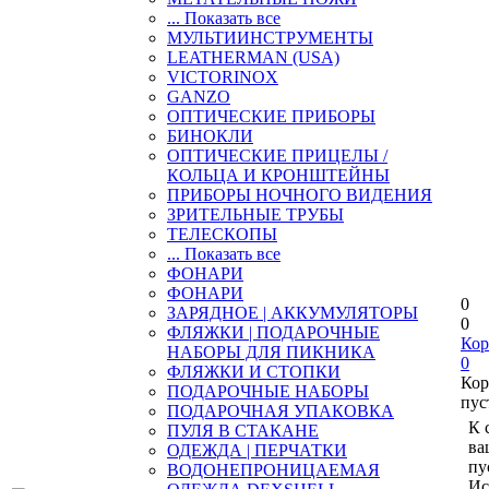
... Показать все
МУЛЬТИИНСТРУМЕНТЫ
LEATHERMAN (USA)
VICTORINOX
GANZO
ОПТИЧЕСКИЕ ПРИБОРЫ
БИНОКЛИ
ОПТИЧЕСКИЕ ПРИЦЕЛЫ /
КОЛЬЦА И КРОНШТЕЙНЫ
ПРИБОРЫ НОЧНОГО ВИДЕНИЯ
ЗРИТЕЛЬНЫЕ ТРУБЫ
ТЕЛЕСКОПЫ
... Показать все
ФОНАРИ
ФОНАРИ
0
ЗАРЯДНОЕ | АККУМУЛЯТОРЫ
0
ФЛЯЖКИ | ПОДАРОЧНЫЕ
Кор
НАБОРЫ ДЛЯ ПИКНИКА
0
ФЛЯЖКИ И СТОПКИ
Кор
ПОДАРОЧНЫЕ НАБОРЫ
пус
ПОДАРОЧНАЯ УПАКОВКА
К 
ПУЛЯ В СТАКАНЕ
ва
ОДЕЖДА | ПЕРЧАТКИ
пу
ВОДОНЕПРОНИЦАЕМАЯ
Ис