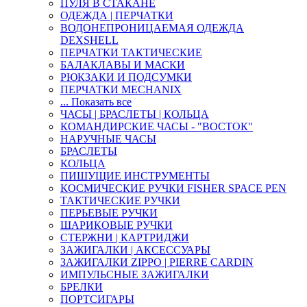
ПУЛЯ В СТАКАНЕ
ОДЕЖДА | ПЕРЧАТКИ
ВОДОНЕПРОНИЦАЕМАЯ ОДЕЖДА
DEXSHELL
ПЕРЧАТКИ ТАКТИЧЕСКИЕ
БАЛАКЛАВЫ И МАСКИ
РЮКЗАКИ И ПОДСУМКИ
ПЕРЧАТКИ MECHANIX
... Показать все
ЧАСЫ | БРАСЛЕТЫ | КОЛЬЦА
КОМАНДИРСКИЕ ЧАСЫ - "ВОСТОК"
НАРУЧНЫЕ ЧАСЫ
БРАСЛЕТЫ
КОЛЬЦА
ПИШУЩИЕ ИНСТРУМЕНТЫ
КОСМИЧЕСКИЕ РУЧКИ FISHER SPACE PEN
ТАКТИЧЕСКИЕ РУЧКИ
ПЕРЬЕВЫЕ РУЧКИ
ШАРИКОВЫЕ РУЧКИ
СТЕРЖНИ | КАРТРИДЖИ
ЗАЖИГАЛКИ | АКСЕССУАРЫ
ЗАЖИГАЛКИ ZIPPO | PIERRE CARDIN
ИМПУЛЬСНЫЕ ЗАЖИГАЛКИ
БРЕЛКИ
ПОРТСИГАРЫ