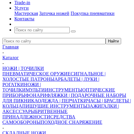
Trade-in
Услуги
Мастерская
Заточка ножей
Покупка пневматики
Контакты
Главная
-
Каталог
-
НОЖИ | ТОЧИЛКИ
ПНЕВМАТИЧЕСКОЕ ОРУЖИЕ
СИГНАЛЬНОЕ |
ХОЛОСТЫЕ ПАТРОНЫ
АРБАЛЕТЫ | ЛУКИ |
РОГАТКИ
НОЖИ |
ТОЧИЛКИ
МУЛЬТИИНСТРУМЕНТЫ
ОПТИЧЕСКИЕ
ПРИБОРЫ
ФОНАРИ
ФЛЯЖКИ | ПОДАРОЧНЫЕ НАБОРЫ
ДЛЯ ПИКНИКА
ОДЕЖДА | ПЕРЧАТКИ
ЧАСЫ | БРАСЛЕТЫ |
КОЛЬЦА
ПИШУЩИЕ ИНСТРУМЕНТЫ
ЗАЖИГАЛКИ |
АКСЕССУАРЫ
БРИТВЕННЫЕ
ПРИНАДЛЕЖНОСТИ
СРЕДСТВА
САМООБОРОНЫ
ПОХОДНОЕ СНАРЯЖЕНИЕ
-
СКЛАДНЫЕ НОЖИ