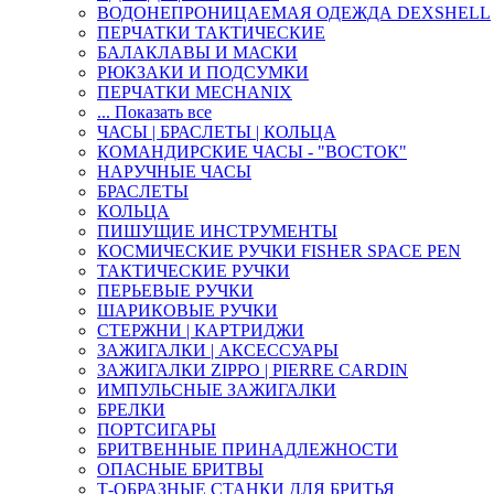
ВОДОНЕПРОНИЦАЕМАЯ ОДЕЖДА DEXSHELL
ПЕРЧАТКИ ТАКТИЧЕСКИЕ
БАЛАКЛАВЫ И МАСКИ
РЮКЗАКИ И ПОДСУМКИ
ПЕРЧАТКИ MECHANIX
... Показать все
ЧАСЫ | БРАСЛЕТЫ | КОЛЬЦА
КОМАНДИРСКИЕ ЧАСЫ - "ВОСТОК"
НАРУЧНЫЕ ЧАСЫ
БРАСЛЕТЫ
КОЛЬЦА
ПИШУЩИЕ ИНСТРУМЕНТЫ
КОСМИЧЕСКИЕ РУЧКИ FISHER SPACE PEN
ТАКТИЧЕСКИЕ РУЧКИ
ПЕРЬЕВЫЕ РУЧКИ
ШАРИКОВЫЕ РУЧКИ
СТЕРЖНИ | КАРТРИДЖИ
ЗАЖИГАЛКИ | АКСЕССУАРЫ
ЗАЖИГАЛКИ ZIPPO | PIERRE CARDIN
ИМПУЛЬСНЫЕ ЗАЖИГАЛКИ
БРЕЛКИ
ПОРТСИГАРЫ
БРИТВЕННЫЕ ПРИНАДЛЕЖНОСТИ
ОПАСНЫЕ БРИТВЫ
Т-ОБРАЗНЫЕ СТАНКИ ДЛЯ БРИТЬЯ