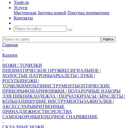
Trade-in
Услуги
Мастерская
Заточка ножей
Покупка пневматики
Контакты
Главная
-
Каталог
-
НОЖИ | ТОЧИЛКИ
ПНЕВМАТИЧЕСКОЕ ОРУЖИЕ
СИГНАЛЬНОЕ |
ХОЛОСТЫЕ ПАТРОНЫ
АРБАЛЕТЫ | ЛУКИ |
РОГАТКИ
НОЖИ |
ТОЧИЛКИ
МУЛЬТИИНСТРУМЕНТЫ
ОПТИЧЕСКИЕ
ПРИБОРЫ
ФОНАРИ
ФЛЯЖКИ | ПОДАРОЧНЫЕ НАБОРЫ
ДЛЯ ПИКНИКА
ОДЕЖДА | ПЕРЧАТКИ
ЧАСЫ | БРАСЛЕТЫ |
КОЛЬЦА
ПИШУЩИЕ ИНСТРУМЕНТЫ
ЗАЖИГАЛКИ |
АКСЕССУАРЫ
БРИТВЕННЫЕ
ПРИНАДЛЕЖНОСТИ
СРЕДСТВА
САМООБОРОНЫ
ПОХОДНОЕ СНАРЯЖЕНИЕ
-
СКЛАДНЫЕ НОЖИ