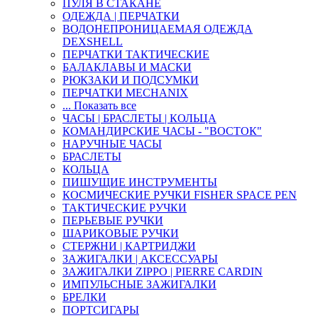
ПУЛЯ В СТАКАНЕ
ОДЕЖДА | ПЕРЧАТКИ
ВОДОНЕПРОНИЦАЕМАЯ ОДЕЖДА
DEXSHELL
ПЕРЧАТКИ ТАКТИЧЕСКИЕ
БАЛАКЛАВЫ И МАСКИ
РЮКЗАКИ И ПОДСУМКИ
ПЕРЧАТКИ MECHANIX
... Показать все
ЧАСЫ | БРАСЛЕТЫ | КОЛЬЦА
КОМАНДИРСКИЕ ЧАСЫ - "ВОСТОК"
НАРУЧНЫЕ ЧАСЫ
БРАСЛЕТЫ
КОЛЬЦА
ПИШУЩИЕ ИНСТРУМЕНТЫ
КОСМИЧЕСКИЕ РУЧКИ FISHER SPACE PEN
ТАКТИЧЕСКИЕ РУЧКИ
ПЕРЬЕВЫЕ РУЧКИ
ШАРИКОВЫЕ РУЧКИ
СТЕРЖНИ | КАРТРИДЖИ
ЗАЖИГАЛКИ | АКСЕССУАРЫ
ЗАЖИГАЛКИ ZIPPO | PIERRE CARDIN
ИМПУЛЬСНЫЕ ЗАЖИГАЛКИ
БРЕЛКИ
ПОРТСИГАРЫ