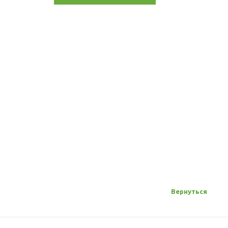
Пневмати
пистолет 
(Аналог: 
Под зака
5 910
руб
Вернуться