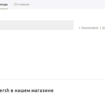
ренды
Оптовикам
+7 (391) 2-7
г. Красноярск
|
Д
СТАТЬИ
ПОДАРОЧНЫЕ СЕРТИФИКАТЫ
ersh в нашем магазине