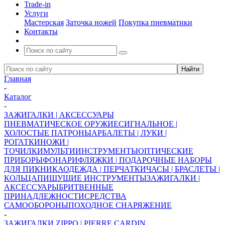
Trade-in
Услуги
Мастерская
Заточка ножей
Покупка пневматики
Контакты
Главная
-
Каталог
-
ЗАЖИГАЛКИ | АКСЕССУАРЫ
ПНЕВМАТИЧЕСКОЕ ОРУЖИЕ
СИГНАЛЬНОЕ |
ХОЛОСТЫЕ ПАТРОНЫ
АРБАЛЕТЫ | ЛУКИ |
РОГАТКИ
НОЖИ |
ТОЧИЛКИ
МУЛЬТИИНСТРУМЕНТЫ
ОПТИЧЕСКИЕ
ПРИБОРЫ
ФОНАРИ
ФЛЯЖКИ | ПОДАРОЧНЫЕ НАБОРЫ
ДЛЯ ПИКНИКА
ОДЕЖДА | ПЕРЧАТКИ
ЧАСЫ | БРАСЛЕТЫ |
КОЛЬЦА
ПИШУЩИЕ ИНСТРУМЕНТЫ
ЗАЖИГАЛКИ |
АКСЕССУАРЫ
БРИТВЕННЫЕ
ПРИНАДЛЕЖНОСТИ
СРЕДСТВА
САМООБОРОНЫ
ПОХОДНОЕ СНАРЯЖЕНИЕ
-
ЗАЖИГАЛКИ ZIPPO | PIERRE CARDIN