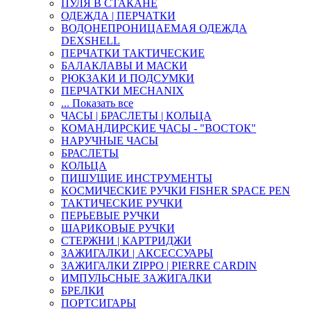
ПУЛЯ В СТАКАНЕ
ОДЕЖДА | ПЕРЧАТКИ
ВОДОНЕПРОНИЦАЕМАЯ ОДЕЖДА
DEXSHELL
ПЕРЧАТКИ ТАКТИЧЕСКИЕ
БАЛАКЛАВЫ И МАСКИ
РЮКЗАКИ И ПОДСУМКИ
ПЕРЧАТКИ MECHANIX
... Показать все
ЧАСЫ | БРАСЛЕТЫ | КОЛЬЦА
КОМАНДИРСКИЕ ЧАСЫ - "ВОСТОК"
НАРУЧНЫЕ ЧАСЫ
БРАСЛЕТЫ
КОЛЬЦА
ПИШУЩИЕ ИНСТРУМЕНТЫ
КОСМИЧЕСКИЕ РУЧКИ FISHER SPACE PEN
ТАКТИЧЕСКИЕ РУЧКИ
ПЕРЬЕВЫЕ РУЧКИ
ШАРИКОВЫЕ РУЧКИ
СТЕРЖНИ | КАРТРИДЖИ
ЗАЖИГАЛКИ | АКСЕССУАРЫ
ЗАЖИГАЛКИ ZIPPO | PIERRE CARDIN
ИМПУЛЬСНЫЕ ЗАЖИГАЛКИ
БРЕЛКИ
ПОРТСИГАРЫ