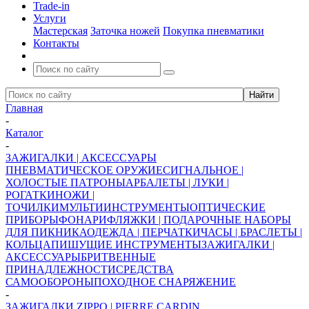
Trade-in
Услуги
Мастерская
Заточка ножей
Покупка пневматики
Контакты
Главная
-
Каталог
-
ЗАЖИГАЛКИ | АКСЕССУАРЫ
ПНЕВМАТИЧЕСКОЕ ОРУЖИЕ
СИГНАЛЬНОЕ |
ХОЛОСТЫЕ ПАТРОНЫ
АРБАЛЕТЫ | ЛУКИ |
РОГАТКИ
НОЖИ |
ТОЧИЛКИ
МУЛЬТИИНСТРУМЕНТЫ
ОПТИЧЕСКИЕ
ПРИБОРЫ
ФОНАРИ
ФЛЯЖКИ | ПОДАРОЧНЫЕ НАБОРЫ
ДЛЯ ПИКНИКА
ОДЕЖДА | ПЕРЧАТКИ
ЧАСЫ | БРАСЛЕТЫ |
КОЛЬЦА
ПИШУЩИЕ ИНСТРУМЕНТЫ
ЗАЖИГАЛКИ |
АКСЕССУАРЫ
БРИТВЕННЫЕ
ПРИНАДЛЕЖНОСТИ
СРЕДСТВА
САМООБОРОНЫ
ПОХОДНОЕ СНАРЯЖЕНИЕ
-
ЗАЖИГАЛКИ ZIPPO | PIERRE CARDIN