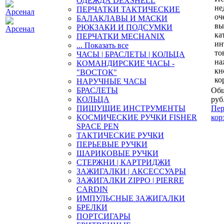
ОДЕЖДА DEXSHELL
не
ПЕРЧАТКИ ТАКТИЧЕСКИЕ
оч
БАЛАКЛАВЫ И МАСКИ
вы
РЮКЗАКИ И ПОДСУМКИ
ка
ПЕРЧАТКИ MECHANIX
ин
... Показать все
то
ЧАСЫ | БРАСЛЕТЫ | КОЛЬЦА
на
КОМАНДИРСКИЕ ЧАСЫ -
кн
"ВОСТОК"
ко
НАРУЧНЫЕ ЧАСЫ
БРАСЛЕТЫ
Общ
КОЛЬЦА
руб
ПИШУЩИЕ ИНСТРУМЕНТЫ
Пер
КОСМИЧЕСКИЕ РУЧКИ FISHER
кор
SPACE PEN
ТАКТИЧЕСКИЕ РУЧКИ
ПЕРЬЕВЫЕ РУЧКИ
ШАРИКОВЫЕ РУЧКИ
СТЕРЖНИ | КАРТРИДЖИ
ЗАЖИГАЛКИ | АКСЕССУАРЫ
ЗАЖИГАЛКИ ZIPPO | PIERRE
CARDIN
ИМПУЛЬСНЫЕ ЗАЖИГАЛКИ
БРЕЛКИ
ПОРТСИГАРЫ