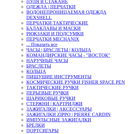
ПУЛЯ В СТАКАНЕ
ОДЕЖДА | ПЕРЧАТКИ
ВОДОНЕПРОНИЦАЕМАЯ ОДЕЖДА
DEXSHELL
ПЕРЧАТКИ ТАКТИЧЕСКИЕ
БАЛАКЛАВЫ И МАСКИ
РЮКЗАКИ И ПОДСУМКИ
ПЕРЧАТКИ MECHANIX
... Показать все
ЧАСЫ | БРАСЛЕТЫ | КОЛЬЦА
КОМАНДИРСКИЕ ЧАСЫ - "ВОСТОК"
НАРУЧНЫЕ ЧАСЫ
БРАСЛЕТЫ
КОЛЬЦА
ПИШУЩИЕ ИНСТРУМЕНТЫ
КОСМИЧЕСКИЕ РУЧКИ FISHER SPACE PEN
ТАКТИЧЕСКИЕ РУЧКИ
ПЕРЬЕВЫЕ РУЧКИ
ШАРИКОВЫЕ РУЧКИ
СТЕРЖНИ | КАРТРИДЖИ
ЗАЖИГАЛКИ | АКСЕССУАРЫ
ЗАЖИГАЛКИ ZIPPO | PIERRE CARDIN
ИМПУЛЬСНЫЕ ЗАЖИГАЛКИ
БРЕЛКИ
ПОРТСИГАРЫ