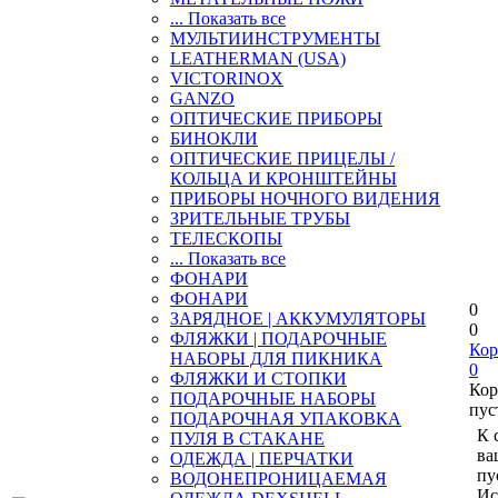
... Показать все
МУЛЬТИИНСТРУМЕНТЫ
LEATHERMAN (USA)
VICTORINOX
GANZO
ОПТИЧЕСКИЕ ПРИБОРЫ
БИНОКЛИ
ОПТИЧЕСКИЕ ПРИЦЕЛЫ /
КОЛЬЦА И КРОНШТЕЙНЫ
ПРИБОРЫ НОЧНОГО ВИДЕНИЯ
ЗРИТЕЛЬНЫЕ ТРУБЫ
ТЕЛЕСКОПЫ
... Показать все
ФОНАРИ
ФОНАРИ
0
ЗАРЯДНОЕ | АККУМУЛЯТОРЫ
0
ФЛЯЖКИ | ПОДАРОЧНЫЕ
Кор
НАБОРЫ ДЛЯ ПИКНИКА
0
ФЛЯЖКИ И СТОПКИ
Кор
ПОДАРОЧНЫЕ НАБОРЫ
пус
ПОДАРОЧНАЯ УПАКОВКА
К 
ПУЛЯ В СТАКАНЕ
ва
ОДЕЖДА | ПЕРЧАТКИ
пу
ВОДОНЕПРОНИЦАЕМАЯ
Ис