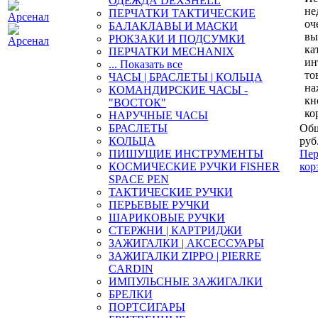
ОДЕЖДА DEXSHELL
не
ПЕРЧАТКИ ТАКТИЧЕСКИЕ
оч
БАЛАКЛАВЫ И МАСКИ
вы
РЮКЗАКИ И ПОДСУМКИ
ка
ПЕРЧАТКИ MECHANIX
ин
... Показать все
то
ЧАСЫ | БРАСЛЕТЫ | КОЛЬЦА
на
КОМАНДИРСКИЕ ЧАСЫ -
кн
"ВОСТОК"
ко
НАРУЧНЫЕ ЧАСЫ
БРАСЛЕТЫ
Общ
КОЛЬЦА
руб
ПИШУЩИЕ ИНСТРУМЕНТЫ
Пер
КОСМИЧЕСКИЕ РУЧКИ FISHER
кор
SPACE PEN
ТАКТИЧЕСКИЕ РУЧКИ
ПЕРЬЕВЫЕ РУЧКИ
ШАРИКОВЫЕ РУЧКИ
СТЕРЖНИ | КАРТРИДЖИ
ЗАЖИГАЛКИ | АКСЕССУАРЫ
ЗАЖИГАЛКИ ZIPPO | PIERRE
CARDIN
ИМПУЛЬСНЫЕ ЗАЖИГАЛКИ
БРЕЛКИ
ПОРТСИГАРЫ