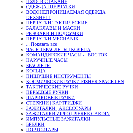
ПУЛЯ В СТАКАНЕ
ОДЕЖДА | ПЕРЧАТКИ
ВОДОНЕПРОНИЦАЕМАЯ ОДЕЖДА
DEXSHELL
ПЕРЧАТКИ ТАКТИЧЕСКИЕ
БАЛАКЛАВЫ И МАСКИ
РЮКЗАКИ И ПОДСУМКИ
ПЕРЧАТКИ MECHANIX
... Показать все
ЧАСЫ | БРАСЛЕТЫ | КОЛЬЦА
КОМАНДИРСКИЕ ЧАСЫ - "ВОСТОК"
НАРУЧНЫЕ ЧАСЫ
БРАСЛЕТЫ
КОЛЬЦА
ПИШУЩИЕ ИНСТРУМЕНТЫ
КОСМИЧЕСКИЕ РУЧКИ FISHER SPACE PEN
ТАКТИЧЕСКИЕ РУЧКИ
ПЕРЬЕВЫЕ РУЧКИ
ШАРИКОВЫЕ РУЧКИ
СТЕРЖНИ | КАРТРИДЖИ
ЗАЖИГАЛКИ | АКСЕССУАРЫ
ЗАЖИГАЛКИ ZIPPO | PIERRE CARDIN
ИМПУЛЬСНЫЕ ЗАЖИГАЛКИ
БРЕЛКИ
ПОРТСИГАРЫ