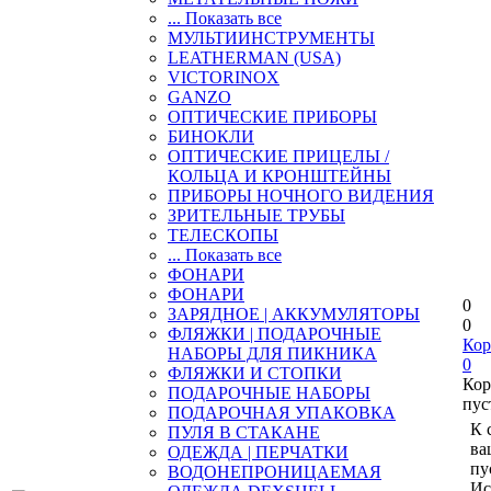
... Показать все
МУЛЬТИИНСТРУМЕНТЫ
LEATHERMAN (USA)
VICTORINOX
GANZO
ОПТИЧЕСКИЕ ПРИБОРЫ
БИНОКЛИ
ОПТИЧЕСКИЕ ПРИЦЕЛЫ /
КОЛЬЦА И КРОНШТЕЙНЫ
ПРИБОРЫ НОЧНОГО ВИДЕНИЯ
ЗРИТЕЛЬНЫЕ ТРУБЫ
ТЕЛЕСКОПЫ
... Показать все
ФОНАРИ
ФОНАРИ
0
ЗАРЯДНОЕ | АККУМУЛЯТОРЫ
0
ФЛЯЖКИ | ПОДАРОЧНЫЕ
Кор
НАБОРЫ ДЛЯ ПИКНИКА
0
ФЛЯЖКИ И СТОПКИ
Кор
ПОДАРОЧНЫЕ НАБОРЫ
пус
ПОДАРОЧНАЯ УПАКОВКА
К 
ПУЛЯ В СТАКАНЕ
ва
ОДЕЖДА | ПЕРЧАТКИ
пу
ВОДОНЕПРОНИЦАЕМАЯ
Ис