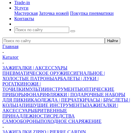
Trade-in
Услуги
Мастерская
Заточка ножей
Покупка пневматики
Контакты
Главная
-
Каталог
-
ЗАЖИГАЛКИ | АКСЕССУАРЫ
ПНЕВМАТИЧЕСКОЕ ОРУЖИЕ
СИГНАЛЬНОЕ |
ХОЛОСТЫЕ ПАТРОНЫ
АРБАЛЕТЫ | ЛУКИ |
РОГАТКИ
НОЖИ |
ТОЧИЛКИ
МУЛЬТИИНСТРУМЕНТЫ
ОПТИЧЕСКИЕ
ПРИБОРЫ
ФОНАРИ
ФЛЯЖКИ | ПОДАРОЧНЫЕ НАБОРЫ
ДЛЯ ПИКНИКА
ОДЕЖДА | ПЕРЧАТКИ
ЧАСЫ | БРАСЛЕТЫ |
КОЛЬЦА
ПИШУЩИЕ ИНСТРУМЕНТЫ
ЗАЖИГАЛКИ |
АКСЕССУАРЫ
БРИТВЕННЫЕ
ПРИНАДЛЕЖНОСТИ
СРЕДСТВА
САМООБОРОНЫ
ПОХОДНОЕ СНАРЯЖЕНИЕ
-
ЗАЖИГАЛКИ ZIPPO | PIERRE CARDIN