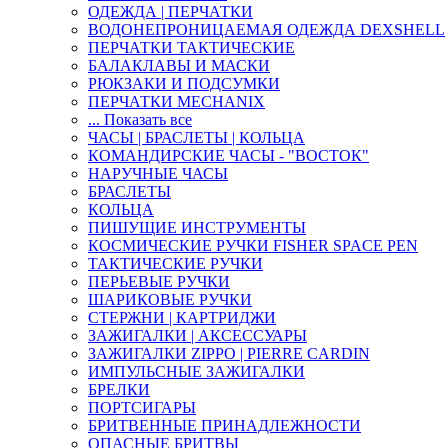
ОДЕЖДА | ПЕРЧАТКИ
ВОДОНЕПРОНИЦАЕМАЯ ОДЕЖДА DEXSHELL
ПЕРЧАТКИ ТАКТИЧЕСКИЕ
БАЛАКЛАВЫ И МАСКИ
РЮКЗАКИ И ПОДСУМКИ
ПЕРЧАТКИ MECHANIX
... Показать все
ЧАСЫ | БРАСЛЕТЫ | КОЛЬЦА
КОМАНДИРСКИЕ ЧАСЫ - "ВОСТОК"
НАРУЧНЫЕ ЧАСЫ
БРАСЛЕТЫ
КОЛЬЦА
ПИШУЩИЕ ИНСТРУМЕНТЫ
КОСМИЧЕСКИЕ РУЧКИ FISHER SPACE PEN
ТАКТИЧЕСКИЕ РУЧКИ
ПЕРЬЕВЫЕ РУЧКИ
ШАРИКОВЫЕ РУЧКИ
СТЕРЖНИ | КАРТРИДЖИ
ЗАЖИГАЛКИ | АКСЕССУАРЫ
ЗАЖИГАЛКИ ZIPPO | PIERRE CARDIN
ИМПУЛЬСНЫЕ ЗАЖИГАЛКИ
БРЕЛКИ
ПОРТСИГАРЫ
БРИТВЕННЫЕ ПРИНАДЛЕЖНОСТИ
ОПАСНЫЕ БРИТВЫ