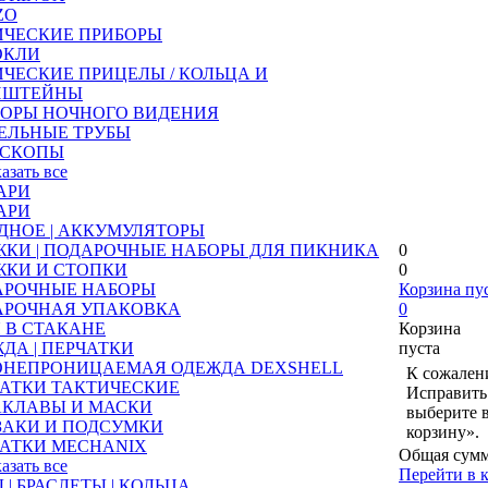
ZO
ИЧЕСКИЕ ПРИБОРЫ
ОКЛИ
ЧЕСКИЕ ПРИЦЕЛЫ / КОЛЬЦА И
НШТЕЙНЫ
БОРЫ НОЧНОГО ВИДЕНИЯ
ЕЛЬНЫЕ ТРУБЫ
ЕСКОПЫ
казать все
АРИ
АРИ
ДНОЕ | АККУМУЛЯТОРЫ
КИ | ПОДАРОЧНЫЕ НАБОРЫ ДЛЯ ПИКНИКА
0
ЖКИ И СТОПКИ
0
АРОЧНЫЕ НАБОРЫ
Корзина пу
АРОЧНАЯ УПАКОВКА
0
 В СТАКАНЕ
Корзина
ДА | ПЕРЧАТКИ
пуста
ОНЕПРОНИЦАЕМАЯ ОДЕЖДА DEXSHELL
К сожалени
АТКИ ТАКТИЧЕСКИЕ
Исправить 
АКЛАВЫ И МАСКИ
выберите 
ЗАКИ И ПОДСУМКИ
корзину».
АТКИ MECHANIX
Общая сумм
казать все
Перейти в 
 | БРАСЛЕТЫ | КОЛЬЦА