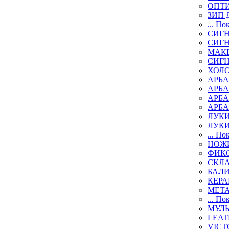
ОПТИ
ЗИП 
... По
СИГН
СИГ
МАК
СИГ
ХОЛ
АРБА
АРБ
АРБ
АРБ
ЛУК
ЛУК
... По
НОЖИ
ФИК
СКЛ
БАЛ
КЕР
МЕТ
... По
МУЛ
LEAT
VICT