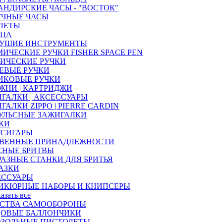
НДИРСКИЕ ЧАСЫ - "ВОСТОК"
УЧНЫЕ ЧАСЫ
ЛЕТЫ
ЬЦА
УЩИЕ ИНСТРУМЕНТЫ
ИЧЕСКИЕ РУЧКИ FISHER SPACE PEN
ИЧЕСКИЕ РУЧКИ
ЕВЫЕ РУЧКИ
ИКОВЫЕ РУЧКИ
ЖНИ | КАРТРИДЖИ
ГАЛКИ | АКСЕССУАРЫ
ГАЛКИ ZIPPO | PIERRE CARDIN
УЛЬСНЫЕ ЗАЖИГАЛКИ
КИ
ТСИГАРЫ
ТВЕННЫЕ ПРИНАДЛЕЖНОСТИ
СНЫЕ БРИТВЫ
РАЗНЫЕ СТАНКИ ДЛЯ БРИТЬЯ
АЗКИ
ЕССУАРЫ
ИКЮРНЫЕ НАБОРЫ И КНИПСЕРЫ
казать все
ДСТВА САМООБОРОНЫ
ЦОВЫЕ БАЛЛОНЧИКИ
ОЗОЛЬНЫЕ ПИСТОЛЕТЫ