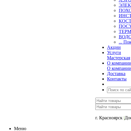
ЭЛЕ
ПОХ
ИНС
КОСТ
ПОС
ТЕР
ВОД
... По
Акции
Услуги
Мастерская
О компани
О компани
Доставка
Контакты
+7 (391) 2-723-11
г. Красноярск
|
До
Меню