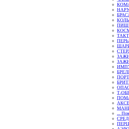
КОМА
НАР
БРАС
КОЛ
ПИШ
КОСМ
ТАКТ
ПЕРЬ
ШАР
СТЕР
ЗАЖИ
ЗАЖИ
ИМП
БРЕЛ
ПОР
БРИ
ОПА
Т-ОБ
ПОМ
АКС
МАН
... По
СРЕ
ПЕР
АЭР