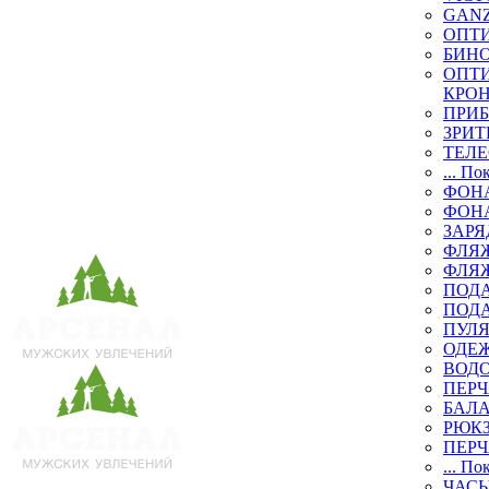
GAN
ОПТ
БИН
ОПТИ
КРО
ПРИ
ЗРИТ
ТЕЛ
... По
ФОН
ФОН
ЗАРЯ
ФЛЯЖ
ФЛЯ
ПОД
ПОД
ПУЛЯ
ОДЕЖ
ВОД
ПЕРЧ
БАЛ
РЮК
ПЕРЧ
... По
ЧАСЫ