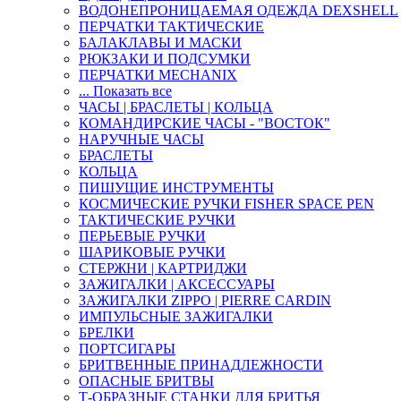
ВОДОНЕПРОНИЦАЕМАЯ ОДЕЖДА DEXSHELL
ПЕРЧАТКИ ТАКТИЧЕСКИЕ
БАЛАКЛАВЫ И МАСКИ
РЮКЗАКИ И ПОДСУМКИ
ПЕРЧАТКИ MECHANIX
... Показать все
ЧАСЫ | БРАСЛЕТЫ | КОЛЬЦА
КОМАНДИРСКИЕ ЧАСЫ - "ВОСТОК"
НАРУЧНЫЕ ЧАСЫ
БРАСЛЕТЫ
КОЛЬЦА
ПИШУЩИЕ ИНСТРУМЕНТЫ
КОСМИЧЕСКИЕ РУЧКИ FISHER SPACE PEN
ТАКТИЧЕСКИЕ РУЧКИ
ПЕРЬЕВЫЕ РУЧКИ
ШАРИКОВЫЕ РУЧКИ
СТЕРЖНИ | КАРТРИДЖИ
ЗАЖИГАЛКИ | АКСЕССУАРЫ
ЗАЖИГАЛКИ ZIPPO | PIERRE CARDIN
ИМПУЛЬСНЫЕ ЗАЖИГАЛКИ
БРЕЛКИ
ПОРТСИГАРЫ
БРИТВЕННЫЕ ПРИНАДЛЕЖНОСТИ
ОПАСНЫЕ БРИТВЫ
Т-ОБРАЗНЫЕ СТАНКИ ДЛЯ БРИТЬЯ