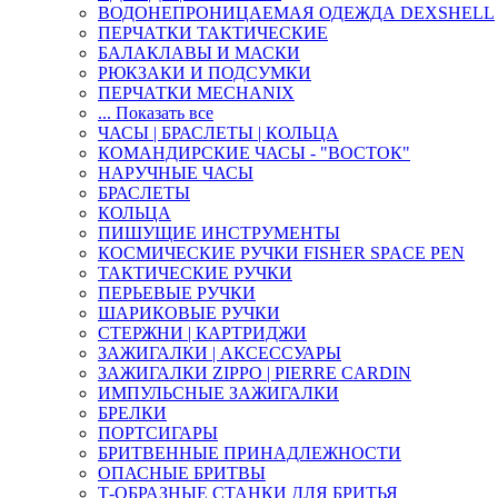
ВОДОНЕПРОНИЦАЕМАЯ ОДЕЖДА DEXSHELL
ПЕРЧАТКИ ТАКТИЧЕСКИЕ
БАЛАКЛАВЫ И МАСКИ
РЮКЗАКИ И ПОДСУМКИ
ПЕРЧАТКИ MECHANIX
... Показать все
ЧАСЫ | БРАСЛЕТЫ | КОЛЬЦА
КОМАНДИРСКИЕ ЧАСЫ - "ВОСТОК"
НАРУЧНЫЕ ЧАСЫ
БРАСЛЕТЫ
КОЛЬЦА
ПИШУЩИЕ ИНСТРУМЕНТЫ
КОСМИЧЕСКИЕ РУЧКИ FISHER SPACE PEN
ТАКТИЧЕСКИЕ РУЧКИ
ПЕРЬЕВЫЕ РУЧКИ
ШАРИКОВЫЕ РУЧКИ
СТЕРЖНИ | КАРТРИДЖИ
ЗАЖИГАЛКИ | АКСЕССУАРЫ
ЗАЖИГАЛКИ ZIPPO | PIERRE CARDIN
ИМПУЛЬСНЫЕ ЗАЖИГАЛКИ
БРЕЛКИ
ПОРТСИГАРЫ
БРИТВЕННЫЕ ПРИНАДЛЕЖНОСТИ
ОПАСНЫЕ БРИТВЫ
Т-ОБРАЗНЫЕ СТАНКИ ДЛЯ БРИТЬЯ