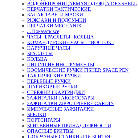
ВОДОНЕПРОНИЦАЕМАЯ ОДЕЖДА DEXSHELL
ПЕРЧАТКИ ТАКТИЧЕСКИЕ
БАЛАКЛАВЫ И МАСКИ
РЮКЗАКИ И ПОДСУМКИ
ПЕРЧАТКИ MECHANIX
... Показать все
ЧАСЫ | БРАСЛЕТЫ | КОЛЬЦА
КОМАНДИРСКИЕ ЧАСЫ - "ВОСТОК"
НАРУЧНЫЕ ЧАСЫ
БРАСЛЕТЫ
КОЛЬЦА
ПИШУЩИЕ ИНСТРУМЕНТЫ
КОСМИЧЕСКИЕ РУЧКИ FISHER SPACE PEN
ТАКТИЧЕСКИЕ РУЧКИ
ПЕРЬЕВЫЕ РУЧКИ
ШАРИКОВЫЕ РУЧКИ
СТЕРЖНИ | КАРТРИДЖИ
ЗАЖИГАЛКИ | АКСЕССУАРЫ
ЗАЖИГАЛКИ ZIPPO | PIERRE CARDIN
ИМПУЛЬСНЫЕ ЗАЖИГАЛКИ
БРЕЛКИ
ПОРТСИГАРЫ
БРИТВЕННЫЕ ПРИНАДЛЕЖНОСТИ
ОПАСНЫЕ БРИТВЫ
Т-ОБРАЗНЫЕ СТАНКИ ДЛЯ БРИТЬЯ