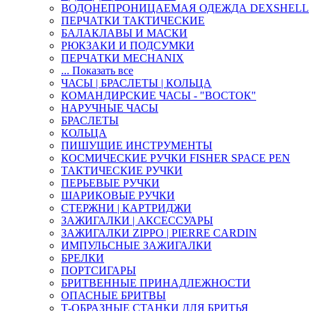
ВОДОНЕПРОНИЦАЕМАЯ ОДЕЖДА DEXSHELL
ПЕРЧАТКИ ТАКТИЧЕСКИЕ
БАЛАКЛАВЫ И МАСКИ
РЮКЗАКИ И ПОДСУМКИ
ПЕРЧАТКИ MECHANIX
... Показать все
ЧАСЫ | БРАСЛЕТЫ | КОЛЬЦА
КОМАНДИРСКИЕ ЧАСЫ - "ВОСТОК"
НАРУЧНЫЕ ЧАСЫ
БРАСЛЕТЫ
КОЛЬЦА
ПИШУЩИЕ ИНСТРУМЕНТЫ
КОСМИЧЕСКИЕ РУЧКИ FISHER SPACE PEN
ТАКТИЧЕСКИЕ РУЧКИ
ПЕРЬЕВЫЕ РУЧКИ
ШАРИКОВЫЕ РУЧКИ
СТЕРЖНИ | КАРТРИДЖИ
ЗАЖИГАЛКИ | АКСЕССУАРЫ
ЗАЖИГАЛКИ ZIPPO | PIERRE CARDIN
ИМПУЛЬСНЫЕ ЗАЖИГАЛКИ
БРЕЛКИ
ПОРТСИГАРЫ
БРИТВЕННЫЕ ПРИНАДЛЕЖНОСТИ
ОПАСНЫЕ БРИТВЫ
Т-ОБРАЗНЫЕ СТАНКИ ДЛЯ БРИТЬЯ