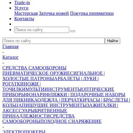
Trade-in
Услуги
Мастерская
Заточка ножей
Покупка пневматики
Контакты
Главная
-
Каталог
-
СРЕДСТВА САМООБОРОНЫ
ПНЕВМАТИЧЕСКОЕ ОРУЖИЕ
СИГНАЛЬНОЕ |
ХОЛОСТЫЕ ПАТРОНЫ
АРБАЛЕТЫ | ЛУКИ |
РОГАТКИ
НОЖИ |
ТОЧИЛКИ
МУЛЬТИИНСТРУМЕНТЫ
ОПТИЧЕСКИЕ
ПРИБОРЫ
ФОНАРИ
ФЛЯЖКИ | ПОДАРОЧНЫЕ НАБОРЫ
ДЛЯ ПИКНИКА
ОДЕЖДА | ПЕРЧАТКИ
ЧАСЫ | БРАСЛЕТЫ |
КОЛЬЦА
ПИШУЩИЕ ИНСТРУМЕНТЫ
ЗАЖИГАЛКИ |
АКСЕССУАРЫ
БРИТВЕННЫЕ
ПРИНАДЛЕЖНОСТИ
СРЕДСТВА
САМООБОРОНЫ
ПОХОДНОЕ СНАРЯЖЕНИЕ
-
ЭЛЕКТРОШОКЕРЫ