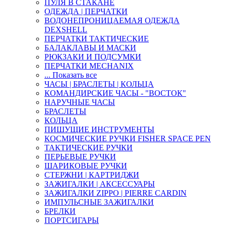
ПУЛЯ В СТАКАНЕ
ОДЕЖДА | ПЕРЧАТКИ
ВОДОНЕПРОНИЦАЕМАЯ ОДЕЖДА
DEXSHELL
ПЕРЧАТКИ ТАКТИЧЕСКИЕ
БАЛАКЛАВЫ И МАСКИ
РЮКЗАКИ И ПОДСУМКИ
ПЕРЧАТКИ MECHANIX
... Показать все
ЧАСЫ | БРАСЛЕТЫ | КОЛЬЦА
КОМАНДИРСКИЕ ЧАСЫ - "ВОСТОК"
НАРУЧНЫЕ ЧАСЫ
БРАСЛЕТЫ
КОЛЬЦА
ПИШУЩИЕ ИНСТРУМЕНТЫ
КОСМИЧЕСКИЕ РУЧКИ FISHER SPACE PEN
ТАКТИЧЕСКИЕ РУЧКИ
ПЕРЬЕВЫЕ РУЧКИ
ШАРИКОВЫЕ РУЧКИ
СТЕРЖНИ | КАРТРИДЖИ
ЗАЖИГАЛКИ | АКСЕССУАРЫ
ЗАЖИГАЛКИ ZIPPO | PIERRE CARDIN
ИМПУЛЬСНЫЕ ЗАЖИГАЛКИ
БРЕЛКИ
ПОРТСИГАРЫ