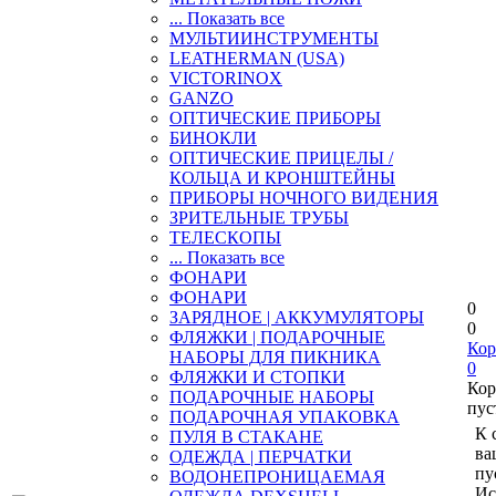
... Показать все
МУЛЬТИИНСТРУМЕНТЫ
LEATHERMAN (USA)
VICTORINOX
GANZO
ОПТИЧЕСКИЕ ПРИБОРЫ
БИНОКЛИ
ОПТИЧЕСКИЕ ПРИЦЕЛЫ /
КОЛЬЦА И КРОНШТЕЙНЫ
ПРИБОРЫ НОЧНОГО ВИДЕНИЯ
ЗРИТЕЛЬНЫЕ ТРУБЫ
ТЕЛЕСКОПЫ
... Показать все
ФОНАРИ
ФОНАРИ
0
ЗАРЯДНОЕ | АККУМУЛЯТОРЫ
0
ФЛЯЖКИ | ПОДАРОЧНЫЕ
Кор
НАБОРЫ ДЛЯ ПИКНИКА
0
ФЛЯЖКИ И СТОПКИ
Кор
ПОДАРОЧНЫЕ НАБОРЫ
пус
ПОДАРОЧНАЯ УПАКОВКА
К 
ПУЛЯ В СТАКАНЕ
ва
ОДЕЖДА | ПЕРЧАТКИ
пу
ВОДОНЕПРОНИЦАЕМАЯ
Ис