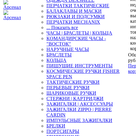
ОДЕЖДА DEXSHELL
не
ПЕРЧАТКИ ТАКТИЧЕСКИЕ
оч
БАЛАКЛАВЫ И МАСКИ
вы
РЮКЗАКИ И ПОДСУМКИ
ка
ПЕРЧАТКИ MECHANIX
ин
... Показать все
то
ЧАСЫ | БРАСЛЕТЫ | КОЛЬЦА
на
КОМАНДИРСКИЕ ЧАСЫ -
кн
"ВОСТОК"
ко
НАРУЧНЫЕ ЧАСЫ
БРАСЛЕТЫ
Общ
КОЛЬЦА
руб
ПИШУЩИЕ ИНСТРУМЕНТЫ
Пер
КОСМИЧЕСКИЕ РУЧКИ FISHER
кор
SPACE PEN
ТАКТИЧЕСКИЕ РУЧКИ
ПЕРЬЕВЫЕ РУЧКИ
ШАРИКОВЫЕ РУЧКИ
СТЕРЖНИ | КАРТРИДЖИ
ЗАЖИГАЛКИ | АКСЕССУАРЫ
ЗАЖИГАЛКИ ZIPPO | PIERRE
CARDIN
ИМПУЛЬСНЫЕ ЗАЖИГАЛКИ
БРЕЛКИ
ПОРТСИГАРЫ