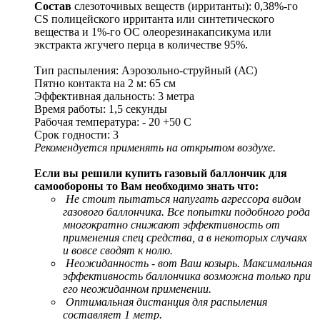
Состав
слезоточивых веществ (ирританты): 0,38%-го
CS полицейского ирританта или синтетического
вещества и 1%-го OC олеорезинакапсикума или
экстракта жгучего перца в количестве 95%.
Тип распыления: Аэрозольно-струйный (АС)
Пятно контакта на 2 м: 65 см
Эффективная дальность: 3 метра
Время работы: 1,5 секунды
Рабочая температура: - 20 +50 С
Срок годности: 3
Рекомендуется применять на открытом воздухе.
Если вы решили купить газовый баллончик для
самообороны то Вам необходимо знать что:
Не стоит пытаться напугать агрессора видом
газового баллончика. Все попытки подобного рода
многократно снижают эффективность от
применения спец средства, а в некоторых случаях
и вовсе сводят к нолю.
Неожиданность - вот Ваш козырь. Максимальная
эффективность баллончика возможна только при
его неожиданном применении.
Оптимальная дистанция для распыления
составляет 1 метр.