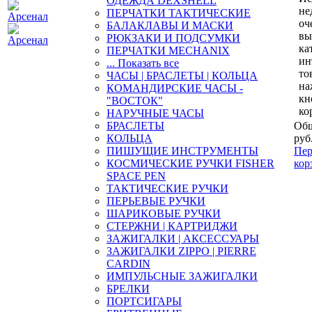
ОДЕЖДА DEXSHELL
не
ПЕРЧАТКИ ТАКТИЧЕСКИЕ
оч
БАЛАКЛАВЫ И МАСКИ
вы
РЮКЗАКИ И ПОДСУМКИ
ка
ПЕРЧАТКИ MECHANIX
ин
... Показать все
то
ЧАСЫ | БРАСЛЕТЫ | КОЛЬЦА
на
КОМАНДИРСКИЕ ЧАСЫ -
кн
"ВОСТОК"
ко
НАРУЧНЫЕ ЧАСЫ
БРАСЛЕТЫ
Общ
КОЛЬЦА
руб
ПИШУЩИЕ ИНСТРУМЕНТЫ
Пер
КОСМИЧЕСКИЕ РУЧКИ FISHER
кор
SPACE PEN
ТАКТИЧЕСКИЕ РУЧКИ
ПЕРЬЕВЫЕ РУЧКИ
ШАРИКОВЫЕ РУЧКИ
СТЕРЖНИ | КАРТРИДЖИ
ЗАЖИГАЛКИ | АКСЕССУАРЫ
ЗАЖИГАЛКИ ZIPPO | PIERRE
CARDIN
ИМПУЛЬСНЫЕ ЗАЖИГАЛКИ
БРЕЛКИ
ПОРТСИГАРЫ