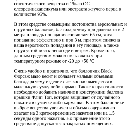
синтетического вещества и 1%-го OC
олеорезинакапсикума или экстракта жгучего перца в
количестве 95%.
В этом средстве совмещены достоинства аэрозольных и
струйных баллонов, благодаря чему при дальности в 2
метра площадь попадания составляет 65 см, хотя
попадание эффективно и при 3 м, при этом снижена
ваша вероятность попадания в эту площадь, а также
струя устойчива к непогоде и ветрам. Кроме того,
данным средством можно пользоваться при
температурном режиме от -20 до +50 °С.
Очень удобно и практично, что баллончик Black
Форсаж мало весит и обладает малыми объемами,
благодаря чему изделие с легкостью вмещается в
маленькую сумку либо карман. Также к практичности
необходимо добавить наличие в конструкции баллона
крышки Флип-Топ, которая защищает от случайного
нажатия в сумочке либо кармашке. В этом баллончике
выброс вещества увеличен и объема содержимого
хватает на 3 кратковременных нажатия или на 1,5
секунды одного нажатия. Но применение этого
средстване допускается в закрытых помещениях.