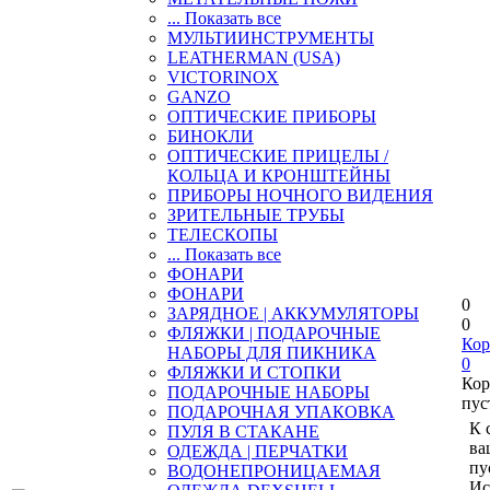
... Показать все
МУЛЬТИИНСТРУМЕНТЫ
LEATHERMAN (USA)
VICTORINOX
GANZO
ОПТИЧЕСКИЕ ПРИБОРЫ
БИНОКЛИ
ОПТИЧЕСКИЕ ПРИЦЕЛЫ /
КОЛЬЦА И КРОНШТЕЙНЫ
ПРИБОРЫ НОЧНОГО ВИДЕНИЯ
ЗРИТЕЛЬНЫЕ ТРУБЫ
ТЕЛЕСКОПЫ
... Показать все
ФОНАРИ
ФОНАРИ
0
ЗАРЯДНОЕ | АККУМУЛЯТОРЫ
0
ФЛЯЖКИ | ПОДАРОЧНЫЕ
Кор
НАБОРЫ ДЛЯ ПИКНИКА
0
ФЛЯЖКИ И СТОПКИ
Кор
ПОДАРОЧНЫЕ НАБОРЫ
пус
ПОДАРОЧНАЯ УПАКОВКА
К 
ПУЛЯ В СТАКАНЕ
ва
ОДЕЖДА | ПЕРЧАТКИ
пу
ВОДОНЕПРОНИЦАЕМАЯ
Ис