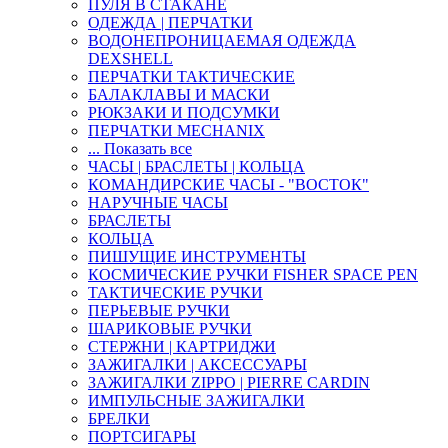
ПУЛЯ В СТАКАНЕ
ОДЕЖДА | ПЕРЧАТКИ
ВОДОНЕПРОНИЦАЕМАЯ ОДЕЖДА
DEXSHELL
ПЕРЧАТКИ ТАКТИЧЕСКИЕ
БАЛАКЛАВЫ И МАСКИ
РЮКЗАКИ И ПОДСУМКИ
ПЕРЧАТКИ MECHANIX
... Показать все
ЧАСЫ | БРАСЛЕТЫ | КОЛЬЦА
КОМАНДИРСКИЕ ЧАСЫ - "ВОСТОК"
НАРУЧНЫЕ ЧАСЫ
БРАСЛЕТЫ
КОЛЬЦА
ПИШУЩИЕ ИНСТРУМЕНТЫ
КОСМИЧЕСКИЕ РУЧКИ FISHER SPACE PEN
ТАКТИЧЕСКИЕ РУЧКИ
ПЕРЬЕВЫЕ РУЧКИ
ШАРИКОВЫЕ РУЧКИ
СТЕРЖНИ | КАРТРИДЖИ
ЗАЖИГАЛКИ | АКСЕССУАРЫ
ЗАЖИГАЛКИ ZIPPO | PIERRE CARDIN
ИМПУЛЬСНЫЕ ЗАЖИГАЛКИ
БРЕЛКИ
ПОРТСИГАРЫ