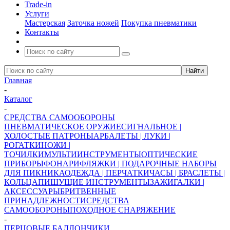
Trade-in
Услуги
Мастерская
Заточка ножей
Покупка пневматики
Контакты
Главная
-
Каталог
-
СРЕДСТВА САМООБОРОНЫ
ПНЕВМАТИЧЕСКОЕ ОРУЖИЕ
СИГНАЛЬНОЕ |
ХОЛОСТЫЕ ПАТРОНЫ
АРБАЛЕТЫ | ЛУКИ |
РОГАТКИ
НОЖИ |
ТОЧИЛКИ
МУЛЬТИИНСТРУМЕНТЫ
ОПТИЧЕСКИЕ
ПРИБОРЫ
ФОНАРИ
ФЛЯЖКИ | ПОДАРОЧНЫЕ НАБОРЫ
ДЛЯ ПИКНИКА
ОДЕЖДА | ПЕРЧАТКИ
ЧАСЫ | БРАСЛЕТЫ |
КОЛЬЦА
ПИШУЩИЕ ИНСТРУМЕНТЫ
ЗАЖИГАЛКИ |
АКСЕССУАРЫ
БРИТВЕННЫЕ
ПРИНАДЛЕЖНОСТИ
СРЕДСТВА
САМООБОРОНЫ
ПОХОДНОЕ СНАРЯЖЕНИЕ
-
ПЕРЦОВЫЕ БАЛЛОНЧИКИ