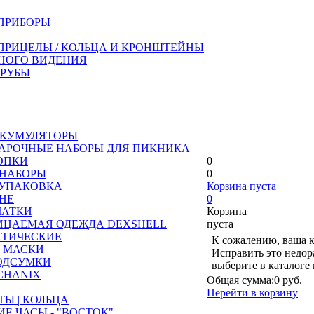
ПРИБОРЫ
ПРИЦЕЛЫ / КОЛЬЦА И КРОНШТЕЙНЫ
НОГО ВИДЕНИЯ
ТРУБЫ
АККУМУЛЯТОРЫ
ДАРОЧНЫЕ НАБОРЫ ДЛЯ ПИКНИКА
ОПКИ
0
 НАБОРЫ
0
 УПАКОВКА
Корзина пуста
АНЕ
0
ЧАТКИ
Корзина
ЦАЕМАЯ ОДЕЖДА DEXSHELL
пуста
КТИЧЕСКИЕ
К сожалению, ваша к
 МАСКИ
Исправить это недор
ОДСУМКИ
выберите в каталоге
CHANIX
Общая сумма:
0 руб.
Перейти в корзину
ТЫ | КОЛЬЦА
Е ЧАСЫ - "ВОСТОК"