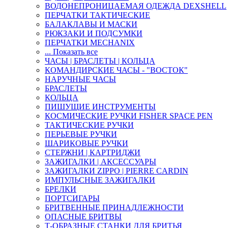
ВОДОНЕПРОНИЦАЕМАЯ ОДЕЖДА DEXSHELL
ПЕРЧАТКИ ТАКТИЧЕСКИЕ
БАЛАКЛАВЫ И МАСКИ
РЮКЗАКИ И ПОДСУМКИ
ПЕРЧАТКИ MECHANIX
... Показать все
ЧАСЫ | БРАСЛЕТЫ | КОЛЬЦА
КОМАНДИРСКИЕ ЧАСЫ - "ВОСТОК"
НАРУЧНЫЕ ЧАСЫ
БРАСЛЕТЫ
КОЛЬЦА
ПИШУЩИЕ ИНСТРУМЕНТЫ
КОСМИЧЕСКИЕ РУЧКИ FISHER SPACE PEN
ТАКТИЧЕСКИЕ РУЧКИ
ПЕРЬЕВЫЕ РУЧКИ
ШАРИКОВЫЕ РУЧКИ
СТЕРЖНИ | КАРТРИДЖИ
ЗАЖИГАЛКИ | АКСЕССУАРЫ
ЗАЖИГАЛКИ ZIPPO | PIERRE CARDIN
ИМПУЛЬСНЫЕ ЗАЖИГАЛКИ
БРЕЛКИ
ПОРТСИГАРЫ
БРИТВЕННЫЕ ПРИНАДЛЕЖНОСТИ
ОПАСНЫЕ БРИТВЫ
Т-ОБРАЗНЫЕ СТАНКИ ДЛЯ БРИТЬЯ