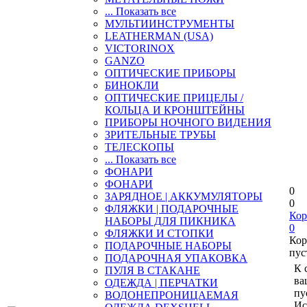
... Показать все
МУЛЬТИИНСТРУМЕНТЫ
LEATHERMAN (USA)
VICTORINOX
GANZO
ОПТИЧЕСКИЕ ПРИБОРЫ
БИНОКЛИ
ОПТИЧЕСКИЕ ПРИЦЕЛЫ /
КОЛЬЦА И КРОНШТЕЙНЫ
ПРИБОРЫ НОЧНОГО ВИДЕНИЯ
ЗРИТЕЛЬНЫЕ ТРУБЫ
ТЕЛЕСКОПЫ
... Показать все
ФОНАРИ
ФОНАРИ
0
ЗАРЯДНОЕ | АККУМУЛЯТОРЫ
0
ФЛЯЖКИ | ПОДАРОЧНЫЕ
Кор
НАБОРЫ ДЛЯ ПИКНИКА
0
ФЛЯЖКИ И СТОПКИ
Кор
ПОДАРОЧНЫЕ НАБОРЫ
пус
ПОДАРОЧНАЯ УПАКОВКА
К 
ПУЛЯ В СТАКАНЕ
ва
ОДЕЖДА | ПЕРЧАТКИ
пу
ВОДОНЕПРОНИЦАЕМАЯ
Ис