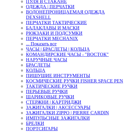
ПУЛЯ В СТАКАНЕ
ОДЕЖДА | ПЕРЧАТКИ
ВОДОНЕПРОНИЦАЕМАЯ ОДЕЖДА
DEXSHELL
ПЕРЧАТКИ ТАКТИЧЕСКИЕ
БАЛАКЛАВЫ И МАСКИ
РЮКЗАКИ И ПОДСУМКИ
ПЕРЧАТКИ MECHANIX
... Показать все
ЧАСЫ | БРАСЛЕТЫ | КОЛЬЦА
КОМАНДИРСКИЕ ЧАСЫ - "ВОСТОК"
НАРУЧНЫЕ ЧАСЫ
БРАСЛЕТЫ
КОЛЬЦА
ПИШУЩИЕ ИНСТРУМЕНТЫ
КОСМИЧЕСКИЕ РУЧКИ FISHER SPACE PEN
ТАКТИЧЕСКИЕ РУЧКИ
ПЕРЬЕВЫЕ РУЧКИ
ШАРИКОВЫЕ РУЧКИ
СТЕРЖНИ | КАРТРИДЖИ
ЗАЖИГАЛКИ | АКСЕССУАРЫ
ЗАЖИГАЛКИ ZIPPO | PIERRE CARDIN
ИМПУЛЬСНЫЕ ЗАЖИГАЛКИ
БРЕЛКИ
ПОРТСИГАРЫ