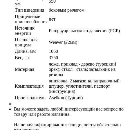
550
мм
Тип взведения
боковым рычагом
Прицельные
нет
приспособления
Источник
Резервуар высокого давления (PCP)
энергии
Планка для
Weaver (22мм)
прицела
Длина, мм
1050
Вес, гр
3750
ложе, приклад - дерево (турецкий
Материал
орех); ствол - сталь; затыльник из
резины
винтовка, 2 магазина, заправочный
Комплектация
штуцер, уплотнители, паспорт
(инструкция)
Производитель
Aselkon (Турция)
Вы можете задать любой интересующий вас вопрос по
товару или работе магазина.
Наши квалифицированные специалисты обязательно
вам помогут.