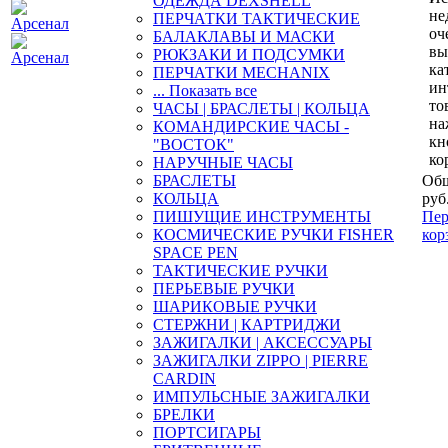
ОДЕЖДА DEXSHELL
не
ПЕРЧАТКИ ТАКТИЧЕСКИЕ
оч
БАЛАКЛАВЫ И МАСКИ
вы
РЮКЗАКИ И ПОДСУМКИ
ка
ПЕРЧАТКИ MECHANIX
ин
... Показать все
то
ЧАСЫ | БРАСЛЕТЫ | КОЛЬЦА
на
КОМАНДИРСКИЕ ЧАСЫ -
кн
"ВОСТОК"
ко
НАРУЧНЫЕ ЧАСЫ
БРАСЛЕТЫ
Общ
КОЛЬЦА
руб
ПИШУЩИЕ ИНСТРУМЕНТЫ
Пер
КОСМИЧЕСКИЕ РУЧКИ FISHER
кор
SPACE PEN
ТАКТИЧЕСКИЕ РУЧКИ
ПЕРЬЕВЫЕ РУЧКИ
ШАРИКОВЫЕ РУЧКИ
СТЕРЖНИ | КАРТРИДЖИ
ЗАЖИГАЛКИ | АКСЕССУАРЫ
ЗАЖИГАЛКИ ZIPPO | PIERRE
CARDIN
ИМПУЛЬСНЫЕ ЗАЖИГАЛКИ
БРЕЛКИ
ПОРТСИГАРЫ