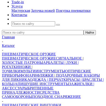
Trade-in
Услуги
Мастерская
Заточка ножей
Покупка пневматики
Контакты
Главная
-
Каталог
-
ПНЕВМАТИЧЕСКОЕ ОРУЖИЕ
ПНЕВМАТИЧЕСКОЕ ОРУЖИЕ
СИГНАЛЬНОЕ |
ХОЛОСТЫЕ ПАТРОНЫ
АРБАЛЕТЫ | ЛУКИ |
РОГАТКИ
НОЖИ |
ТОЧИЛКИ
МУЛЬТИИНСТРУМЕНТЫ
ОПТИЧЕСКИЕ
ПРИБОРЫ
ФОНАРИ
ФЛЯЖКИ | ПОДАРОЧНЫЕ НАБОРЫ
ДЛЯ ПИКНИКА
ОДЕЖДА | ПЕРЧАТКИ
ЧАСЫ | БРАСЛЕТЫ |
КОЛЬЦА
ПИШУЩИЕ ИНСТРУМЕНТЫ
ЗАЖИГАЛКИ |
АКСЕССУАРЫ
БРИТВЕННЫЕ
ПРИНАДЛЕЖНОСТИ
СРЕДСТВА
САМООБОРОНЫ
ПОХОДНОЕ СНАРЯЖЕНИЕ
-
ПНЕВМАТИЧЕСКИЕ ВИНТОВКИ