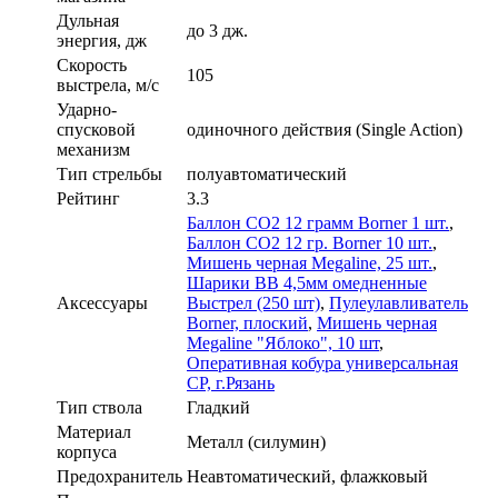
Дульная
до 3 дж.
энергия, дж
Скорость
105
выстрела, м/с
Ударно-
спусковой
одиночного действия (Single Action)
механизм
Тип стрельбы
полуавтоматический
Рейтинг
3.3
Баллон СО2 12 грамм Borner 1 шт.
,
Баллон СО2 12 гр. Borner 10 шт.
,
Мишень черная Megaline, 25 шт.
,
Шарики ВВ 4,5мм омедненные
Аксессуары
Выстрел (250 шт)
,
Пулеулавливатель
Borner, плоский
,
Мишень черная
Megaline "Яблоко", 10 шт
,
Оперативная кобура универсальная
CP, г.Рязань
Тип ствола
Гладкий
Материал
Металл (силумин)
корпуса
Предохранитель
Неавтоматический, флажковый