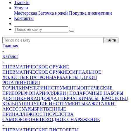
Trade-in
Услуги
Мастерская
Заточка ножей
Покупка пневматики
Контакты
Главная
-
Каталог
-
ПНЕВМАТИЧЕСКОЕ ОРУЖИЕ
ПНЕВМАТИЧЕСКОЕ ОРУЖИЕ
СИГНАЛЬНОЕ |
ХОЛОСТЫЕ ПАТРОНЫ
АРБАЛЕТЫ | ЛУКИ |
РОГАТКИ
НОЖИ |
ТОЧИЛКИ
МУЛЬТИИНСТРУМЕНТЫ
ОПТИЧЕСКИЕ
ПРИБОРЫ
ФОНАРИ
ФЛЯЖКИ | ПОДАРОЧНЫЕ НАБОРЫ
ДЛЯ ПИКНИКА
ОДЕЖДА | ПЕРЧАТКИ
ЧАСЫ | БРАСЛЕТЫ |
КОЛЬЦА
ПИШУЩИЕ ИНСТРУМЕНТЫ
ЗАЖИГАЛКИ |
АКСЕССУАРЫ
БРИТВЕННЫЕ
ПРИНАДЛЕЖНОСТИ
СРЕДСТВА
САМООБОРОНЫ
ПОХОДНОЕ СНАРЯЖЕНИЕ
-
ПНЕВМАТИЧЕСКИЕ ПИСТОЛЕТЫ