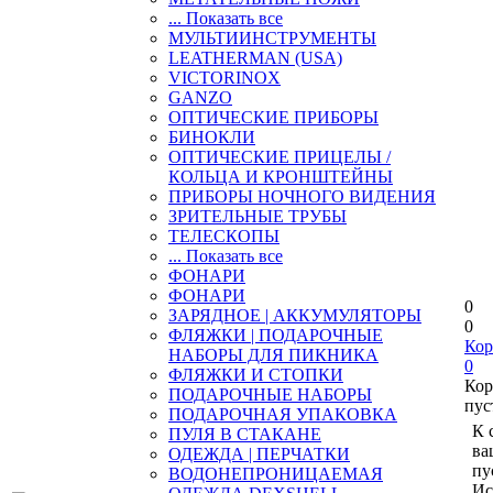
... Показать все
МУЛЬТИИНСТРУМЕНТЫ
LEATHERMAN (USA)
VICTORINOX
GANZO
ОПТИЧЕСКИЕ ПРИБОРЫ
БИНОКЛИ
ОПТИЧЕСКИЕ ПРИЦЕЛЫ /
КОЛЬЦА И КРОНШТЕЙНЫ
ПРИБОРЫ НОЧНОГО ВИДЕНИЯ
ЗРИТЕЛЬНЫЕ ТРУБЫ
ТЕЛЕСКОПЫ
... Показать все
ФОНАРИ
ФОНАРИ
0
ЗАРЯДНОЕ | АККУМУЛЯТОРЫ
0
ФЛЯЖКИ | ПОДАРОЧНЫЕ
Кор
НАБОРЫ ДЛЯ ПИКНИКА
0
ФЛЯЖКИ И СТОПКИ
Кор
ПОДАРОЧНЫЕ НАБОРЫ
пус
ПОДАРОЧНАЯ УПАКОВКА
К 
ПУЛЯ В СТАКАНЕ
ва
ОДЕЖДА | ПЕРЧАТКИ
пу
ВОДОНЕПРОНИЦАЕМАЯ
Ис