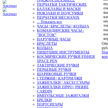
ОДЕЖДА DEXSHELL
не
ПЕРЧАТКИ ТАКТИЧЕСКИЕ
оч
БАЛАКЛАВЫ И МАСКИ
вы
РЮКЗАКИ И ПОДСУМКИ
ка
ПЕРЧАТКИ MECHANIX
ин
... Показать все
то
ЧАСЫ | БРАСЛЕТЫ | КОЛЬЦА
на
КОМАНДИРСКИЕ ЧАСЫ -
кн
"ВОСТОК"
ко
НАРУЧНЫЕ ЧАСЫ
БРАСЛЕТЫ
Общ
КОЛЬЦА
руб
ПИШУЩИЕ ИНСТРУМЕНТЫ
Пер
КОСМИЧЕСКИЕ РУЧКИ FISHER
кор
SPACE PEN
ТАКТИЧЕСКИЕ РУЧКИ
ПЕРЬЕВЫЕ РУЧКИ
ШАРИКОВЫЕ РУЧКИ
СТЕРЖНИ | КАРТРИДЖИ
ЗАЖИГАЛКИ | АКСЕССУАРЫ
ЗАЖИГАЛКИ ZIPPO | PIERRE
CARDIN
ИМПУЛЬСНЫЕ ЗАЖИГАЛКИ
БРЕЛКИ
ПОРТСИГАРЫ