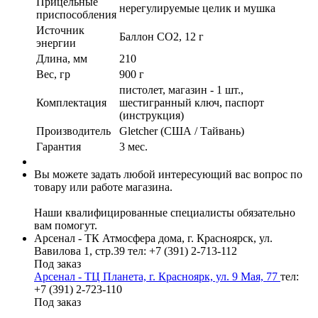
Прицельные
нерегулируемые целик и мушка
приспособления
Источник
Баллон CO2, 12 г
энергии
Длина, мм
210
Вес, гр
900 г
пистолет, магазин - 1 шт.,
Комплектация
шестигранный ключ, паспорт
(инструкция)
Производитель
Gletcher (США / Тайвань)
Гарантия
3 мес.
Вы можете задать любой интересующий вас вопрос по
товару или работе магазина.
Наши квалифицированные специалисты обязательно
вам помогут.
Арсенал - ТК Атмосфера дома, г. Красноярск, ул.
Вавилова 1, стр.39
тел: +7 (391) 2-713-112
Под заказ
Арсенал - ТЦ Планета, г. Красноярк, ул. 9 Мая, 77
тел:
+7 (391) 2-723-110
Под заказ