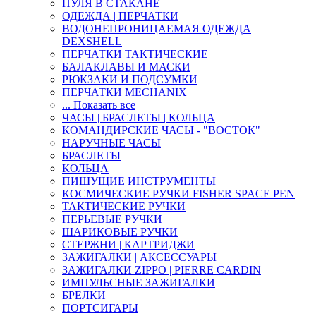
ПУЛЯ В СТАКАНЕ
ОДЕЖДА | ПЕРЧАТКИ
ВОДОНЕПРОНИЦАЕМАЯ ОДЕЖДА
DEXSHELL
ПЕРЧАТКИ ТАКТИЧЕСКИЕ
БАЛАКЛАВЫ И МАСКИ
РЮКЗАКИ И ПОДСУМКИ
ПЕРЧАТКИ MECHANIX
... Показать все
ЧАСЫ | БРАСЛЕТЫ | КОЛЬЦА
КОМАНДИРСКИЕ ЧАСЫ - "ВОСТОК"
НАРУЧНЫЕ ЧАСЫ
БРАСЛЕТЫ
КОЛЬЦА
ПИШУЩИЕ ИНСТРУМЕНТЫ
КОСМИЧЕСКИЕ РУЧКИ FISHER SPACE PEN
ТАКТИЧЕСКИЕ РУЧКИ
ПЕРЬЕВЫЕ РУЧКИ
ШАРИКОВЫЕ РУЧКИ
СТЕРЖНИ | КАРТРИДЖИ
ЗАЖИГАЛКИ | АКСЕССУАРЫ
ЗАЖИГАЛКИ ZIPPO | PIERRE CARDIN
ИМПУЛЬСНЫЕ ЗАЖИГАЛКИ
БРЕЛКИ
ПОРТСИГАРЫ