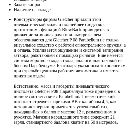
Задать вопрос
Наличие на складе
Конструкторы фирмы Gletcher придали этой
пневматической модели полнейшее сходство с
прототипом - функцией BlowBack приводится в
движение затворная рама при выстреле, чем
обеспечивается для Gletcher P 08 Parabellum не только
визуальное сходство с работой огнестрельного оружия, а
и отдача. Усиливается ощущение и системой запирания
затвора, работающей с помощью рычагов. Ещё имеется
система короткого хода ствола, аналогичная таковой на
боевом Парабеллуме. Благодаря указанным технологиям
при стрельбе целиком работает автоматика и имеется
приятная отдача.
Естественно, масса и габариты пневматического
пистолета Gletcher P08 Парабеллум тоже приведены в
полное соответствие с Parabellum. Пневматический
пистолет стреляет шариками ВВ с калибром 4,5, как
источник энергии применяется углекислый газ,
находящийся в баллоне массою 12 г, размещённом в
рукоятке. Магазин карандашного типа содержит 21
заряд, стандартного баллона хватит на 50 выстрелов.