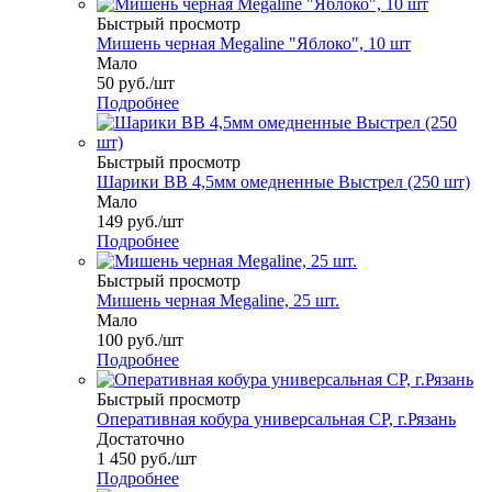
Быстрый просмотр
Мишень черная Megaline "Яблоко", 10 шт
Мало
50
руб.
/шт
Подробнее
Быстрый просмотр
Шарики ВВ 4,5мм омедненные Выстрел (250 шт)
Мало
149
руб.
/шт
Подробнее
Быстрый просмотр
Мишень черная Megaline, 25 шт.
Мало
100
руб.
/шт
Подробнее
Быстрый просмотр
Оперативная кобура универсальная CP, г.Рязань
Достаточно
1 450
руб.
/шт
Подробнее