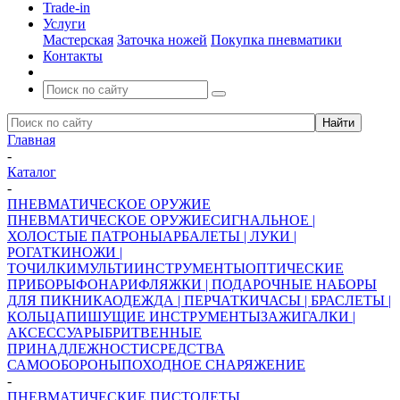
Trade-in
Услуги
Мастерская
Заточка ножей
Покупка пневматики
Контакты
Главная
-
Каталог
-
ПНЕВМАТИЧЕСКОЕ ОРУЖИЕ
ПНЕВМАТИЧЕСКОЕ ОРУЖИЕ
СИГНАЛЬНОЕ |
ХОЛОСТЫЕ ПАТРОНЫ
АРБАЛЕТЫ | ЛУКИ |
РОГАТКИ
НОЖИ |
ТОЧИЛКИ
МУЛЬТИИНСТРУМЕНТЫ
ОПТИЧЕСКИЕ
ПРИБОРЫ
ФОНАРИ
ФЛЯЖКИ | ПОДАРОЧНЫЕ НАБОРЫ
ДЛЯ ПИКНИКА
ОДЕЖДА | ПЕРЧАТКИ
ЧАСЫ | БРАСЛЕТЫ |
КОЛЬЦА
ПИШУЩИЕ ИНСТРУМЕНТЫ
ЗАЖИГАЛКИ |
АКСЕССУАРЫ
БРИТВЕННЫЕ
ПРИНАДЛЕЖНОСТИ
СРЕДСТВА
САМООБОРОНЫ
ПОХОДНОЕ СНАРЯЖЕНИЕ
-
ПНЕВМАТИЧЕСКИЕ ПИСТОЛЕТЫ