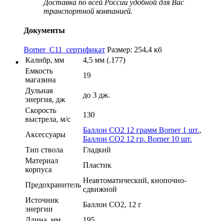
Доставка по всей России удобной для Вас
транспортной компанией.
Документы
Borner_C11_сертификат
Размер: 254,4 кб
Калибр, мм
4,5 мм (.177)
Емкость
19
магазина
Дульная
до 3 дж.
энергия, дж
Скорость
130
выстрела, м/с
Баллон СО2 12 грамм Borner 1 шт.
,
Аксессуары
Баллон СО2 12 гр. Borner 10 шт.
Тип ствола
Гладкий
Материал
Пластик
корпуса
Неавтоматический, кнопочно-
Предохранитель
сдвижной
Источник
Баллон CO2, 12 г
энергии
Длина, мм
195