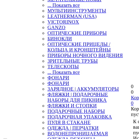
... Показать все
МУЛЬТИИНСТРУМЕНТЫ
LEATHERMAN (USA)
VICTORINOX
GANZO
ОПТИЧЕСКИЕ ПРИБОРЫ
БИНОКЛИ
ОПТИЧЕСКИЕ ПРИЦЕЛЫ /
КОЛЬЦА И КРОНШТЕЙНЫ
ПРИБОРЫ НОЧНОГО ВИДЕНИЯ
ЗРИТЕЛЬНЫЕ ТРУБЫ
ТЕЛЕСКОПЫ
... Показать все
ФОНАРИ
ФОНАРИ
0
ЗАРЯДНОЕ | АККУМУЛЯТОРЫ
0
ФЛЯЖКИ | ПОДАРОЧНЫЕ
Кор
НАБОРЫ ДЛЯ ПИКНИКА
0
ФЛЯЖКИ И СТОПКИ
Кор
ПОДАРОЧНЫЕ НАБОРЫ
пус
ПОДАРОЧНАЯ УПАКОВКА
К 
ПУЛЯ В СТАКАНЕ
ва
ОДЕЖДА | ПЕРЧАТКИ
пу
ВОДОНЕПРОНИЦАЕМАЯ
Ис