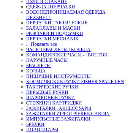
ПУЛЯ В СТАКАНЕ
ОДЕЖДА | ПЕРЧАТКИ
ВОДОНЕПРОНИЦАЕМАЯ ОДЕЖДА
DEXSHELL
ПЕРЧАТКИ ТАКТИЧЕСКИЕ
БАЛАКЛАВЫ И МАСКИ
РЮКЗАКИ И ПОДСУМКИ
ПЕРЧАТКИ MECHANIX
... Показать все
ЧАСЫ | БРАСЛЕТЫ | КОЛЬЦА
КОМАНДИРСКИЕ ЧАСЫ - "ВОСТОК"
НАРУЧНЫЕ ЧАСЫ
БРАСЛЕТЫ
КОЛЬЦА
ПИШУЩИЕ ИНСТРУМЕНТЫ
КОСМИЧЕСКИЕ РУЧКИ FISHER SPACE PEN
ТАКТИЧЕСКИЕ РУЧКИ
ПЕРЬЕВЫЕ РУЧКИ
ШАРИКОВЫЕ РУЧКИ
СТЕРЖНИ | КАРТРИДЖИ
ЗАЖИГАЛКИ | АКСЕССУАРЫ
ЗАЖИГАЛКИ ZIPPO | PIERRE CARDIN
ИМПУЛЬСНЫЕ ЗАЖИГАЛКИ
БРЕЛКИ
ПОРТСИГАРЫ