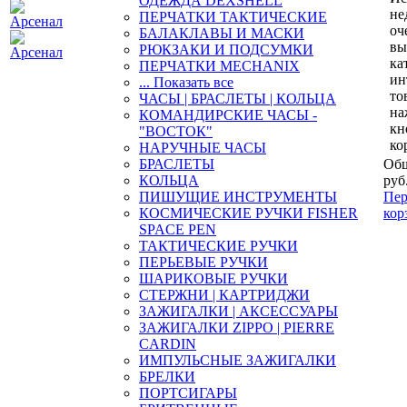
ОДЕЖДА DEXSHELL
не
ПЕРЧАТКИ ТАКТИЧЕСКИЕ
оч
БАЛАКЛАВЫ И МАСКИ
вы
РЮКЗАКИ И ПОДСУМКИ
ка
ПЕРЧАТКИ MECHANIX
ин
... Показать все
то
ЧАСЫ | БРАСЛЕТЫ | КОЛЬЦА
на
КОМАНДИРСКИЕ ЧАСЫ -
кн
"ВОСТОК"
ко
НАРУЧНЫЕ ЧАСЫ
БРАСЛЕТЫ
Общ
КОЛЬЦА
руб
ПИШУЩИЕ ИНСТРУМЕНТЫ
Пер
КОСМИЧЕСКИЕ РУЧКИ FISHER
кор
SPACE PEN
ТАКТИЧЕСКИЕ РУЧКИ
ПЕРЬЕВЫЕ РУЧКИ
ШАРИКОВЫЕ РУЧКИ
СТЕРЖНИ | КАРТРИДЖИ
ЗАЖИГАЛКИ | АКСЕССУАРЫ
ЗАЖИГАЛКИ ZIPPO | PIERRE
CARDIN
ИМПУЛЬСНЫЕ ЗАЖИГАЛКИ
БРЕЛКИ
ПОРТСИГАРЫ