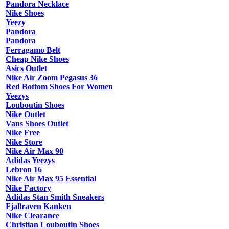
Pandora Necklace
Nike Shoes
Yeezy
Pandora
Pandora
Ferragamo Belt
Cheap Nike Shoes
Asics Outlet
Nike Air Zoom Pegasus 36
Red Bottom Shoes For Women
Yeezys
Louboutin Shoes
Nike Outlet
Vans Shoes Outlet
Nike Free
Nike Store
Nike Air Max 90
Adidas Yeezys
Lebron 16
Nike Air Max 95 Essential
Nike Factory
Adidas Stan Smith Sneakers
Fjallraven Kanken
Nike Clearance
Christian Louboutin Shoes