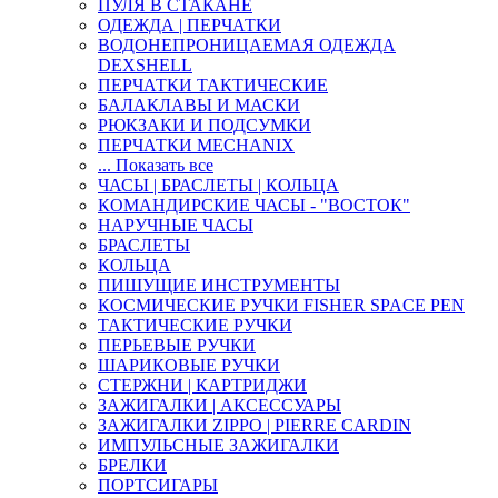
ПУЛЯ В СТАКАНЕ
ОДЕЖДА | ПЕРЧАТКИ
ВОДОНЕПРОНИЦАЕМАЯ ОДЕЖДА
DEXSHELL
ПЕРЧАТКИ ТАКТИЧЕСКИЕ
БАЛАКЛАВЫ И МАСКИ
РЮКЗАКИ И ПОДСУМКИ
ПЕРЧАТКИ MECHANIX
... Показать все
ЧАСЫ | БРАСЛЕТЫ | КОЛЬЦА
КОМАНДИРСКИЕ ЧАСЫ - "ВОСТОК"
НАРУЧНЫЕ ЧАСЫ
БРАСЛЕТЫ
КОЛЬЦА
ПИШУЩИЕ ИНСТРУМЕНТЫ
КОСМИЧЕСКИЕ РУЧКИ FISHER SPACE PEN
ТАКТИЧЕСКИЕ РУЧКИ
ПЕРЬЕВЫЕ РУЧКИ
ШАРИКОВЫЕ РУЧКИ
СТЕРЖНИ | КАРТРИДЖИ
ЗАЖИГАЛКИ | АКСЕССУАРЫ
ЗАЖИГАЛКИ ZIPPO | PIERRE CARDIN
ИМПУЛЬСНЫЕ ЗАЖИГАЛКИ
БРЕЛКИ
ПОРТСИГАРЫ