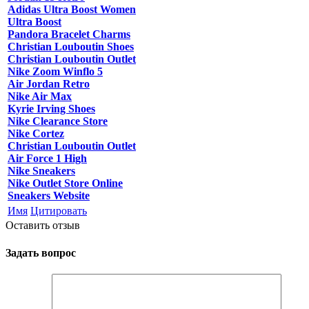
Adidas Ultra Boost Women
Ultra Boost
Pandora Bracelet Charms
Christian Louboutin Shoes
Christian Louboutin Outlet
Nike Zoom Winflo 5
Air Jordan Retro
Nike Air Max
Kyrie Irving Shoes
Nike Clearance Store
Nike Cortez
Christian Louboutin Outlet
Air Force 1 High
Nike Sneakers
Nike Outlet Store Online
Sneakers Website
Имя
Цитировать
Оставить отзыв
Задать вопрос