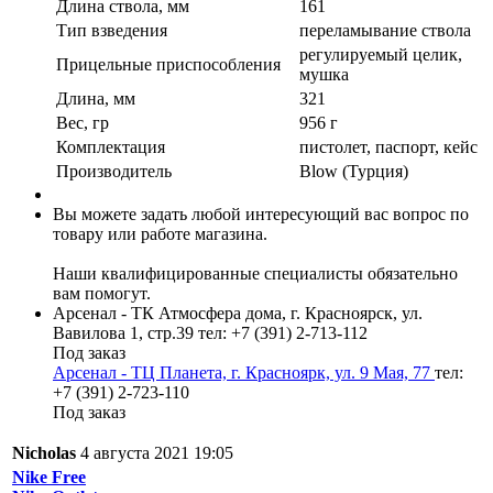
Длина ствола, мм
161
Тип взведения
переламывание ствола
регулируемый целик,
Прицельные приспособления
мушка
Длина, мм
321
Вес, гр
956 г
Комплектация
пистолет, паспорт, кейс
Производитель
Blow (Турция)
Вы можете задать любой интересующий вас вопрос по
товару или работе магазина.
Наши квалифицированные специалисты обязательно
вам помогут.
Арсенал - ТК Атмосфера дома, г. Красноярск, ул.
Вавилова 1, стр.39
тел: +7 (391) 2-713-112
Под заказ
Арсенал - ТЦ Планета, г. Красноярк, ул. 9 Мая, 77
тел:
+7 (391) 2-723-110
Под заказ
Nicholas
4 августа 2021 19:05
Nike Free