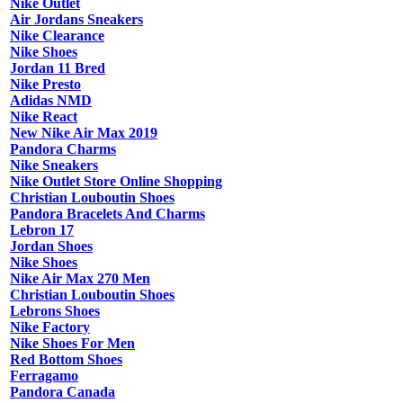
Nike Outlet
Air Jordans Sneakers
Nike Clearance
Nike Shoes
Jordan 11 Bred
Nike Presto
Adidas NMD
Nike React
New Nike Air Max 2019
Pandora Charms
Nike Sneakers
Nike Outlet Store Online Shopping
Christian Louboutin Shoes
Pandora Bracelets And Charms
Lebron 17
Jordan Shoes
Nike Shoes
Nike Air Max 270 Men
Christian Louboutin Shoes
Lebrons Shoes
Nike Factory
Nike Shoes For Men
Red Bottom Shoes
Ferragamo
Pandora Canada