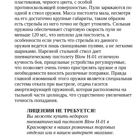
пластиковая, черного цвета, с особой
противоскользящей поверхностью. Пули заряжаются по
одной в ствол оружия. Масса пистолета мала, несмотря
на его достаточно крупные габариты, таким образом
есть стрельба из него точно не будет утомлять. Сильная
пружина обеспечивает стартовую скорость пули не
меньше 120 м/с, что неплохо для пистолета, в
особенности если учесть что стрельба из данного
оружия ведется лишь свинцовыми пулями, а не легкими
шариками. Нарезной стальной ствол дает
пневматическому пистолету Blow H-01 отличную
кучность боя, прицельные устройства регулируемые,
что позволяет очень точно пристрелять оружие и при
необходимости вносить различные поправки. Правда
главной изюминкой этого оружия является специальная
система отката при выстреле, отдача гасится
амортизирующей пружиной, которая расположена на
тыльной части цилиндра, что существенно увеличивает
точность попадания.
ЛИЦЕНЗИЯ НЕ ТРЕБУЕТСЯ!
Вы можете купить недорого
пневматический пистолет Blow H-01 в
Красноярске в наших розничных торговых
отделах или в нашем интернет магазине.