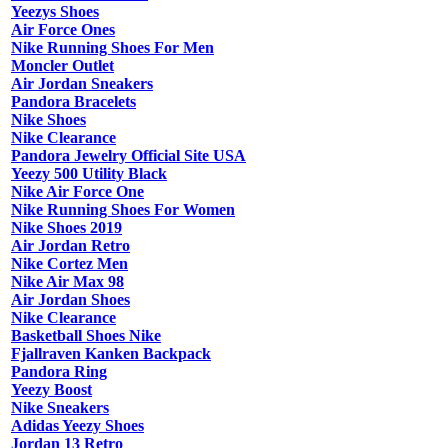
Yeezys Shoes
Air Force Ones
Nike Running Shoes For Men
Moncler Outlet
Air Jordan Sneakers
Pandora Bracelets
Nike Shoes
Nike Clearance
Pandora Jewelry Official Site USA
Yeezy 500 Utility Black
Nike Air Force One
Nike Running Shoes For Women
Nike Shoes 2019
Air Jordan Retro
Nike Cortez Men
Nike Air Max 98
Air Jordan Shoes
Nike Clearance
Basketball Shoes Nike
Fjallraven Kanken Backpack
Pandora Ring
Yeezy Boost
Nike Sneakers
Adidas Yeezy Shoes
Jordan 13 Retro