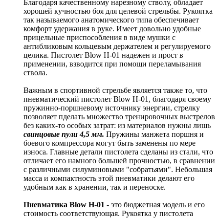
Благодаря качественному нарезному стволу, обладает
хорошей кучностью боя для целевой стрельбы. Рукоятка
так называемого анатомического типа обеспечивает
комфорт удержания в руке. Имеет довольно удобные
прицельные приспособления в виде мушки с
антибликовым кольцевым держателем и регулируемого
целика. Пистолет Blow H-01 надежен и прост в
применении, взводится при помощи переламывания
ствола.
Важным в спортивной стрельбе является также то, что
пневматический пистолет Blow H-01, благодаря своему
пружинно-поршневому источнику энергии, стрелку
позволяет пделать множество тренировочных выстрелов
без каких-то особых затрат: из материалов нужны лишь
свинцовые пули 4,5 мм.
Пружины манжета поршня и
боевого компрессора могут быть заменены по мере
износа. Главные детали пистолета сделаны из стали, что
отличает его намного большей прочностью, в сравнении
с различными силуминовыми "собратьями". Небольшая
масса и компактность этой пневматики делают его
удобным как в хранении, так и переноске.
Пневматика Blow H-01
- это бюджетная модель и его
стоимость соответствующая. Рукоятка у пистолета