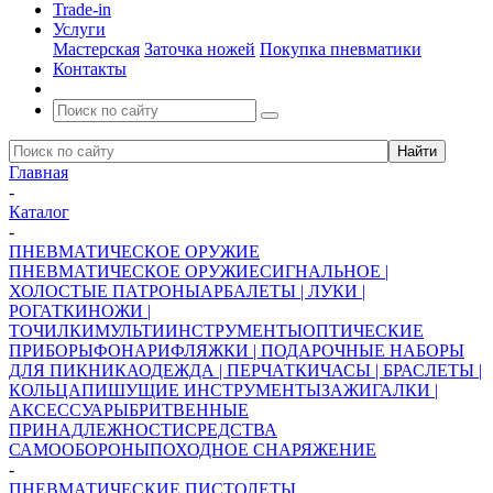
Trade-in
Услуги
Мастерская
Заточка ножей
Покупка пневматики
Контакты
Главная
-
Каталог
-
ПНЕВМАТИЧЕСКОЕ ОРУЖИЕ
ПНЕВМАТИЧЕСКОЕ ОРУЖИЕ
СИГНАЛЬНОЕ |
ХОЛОСТЫЕ ПАТРОНЫ
АРБАЛЕТЫ | ЛУКИ |
РОГАТКИ
НОЖИ |
ТОЧИЛКИ
МУЛЬТИИНСТРУМЕНТЫ
ОПТИЧЕСКИЕ
ПРИБОРЫ
ФОНАРИ
ФЛЯЖКИ | ПОДАРОЧНЫЕ НАБОРЫ
ДЛЯ ПИКНИКА
ОДЕЖДА | ПЕРЧАТКИ
ЧАСЫ | БРАСЛЕТЫ |
КОЛЬЦА
ПИШУЩИЕ ИНСТРУМЕНТЫ
ЗАЖИГАЛКИ |
АКСЕССУАРЫ
БРИТВЕННЫЕ
ПРИНАДЛЕЖНОСТИ
СРЕДСТВА
САМООБОРОНЫ
ПОХОДНОЕ СНАРЯЖЕНИЕ
-
ПНЕВМАТИЧЕСКИЕ ПИСТОЛЕТЫ