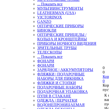
... Показать все
МУЛЬТИИНСТРУМЕНТЫ
LEATHERMAN (USA)
VICTORINOX
GANZO
ОПТИЧЕСКИЕ ПРИБОРЫ
БИНОКЛИ
ОПТИЧЕСКИЕ ПРИЦЕЛЫ /
КОЛЬЦА И КРОНШТЕЙНЫ
ПРИБОРЫ НОЧНОГО ВИДЕНИЯ
ЗРИТЕЛЬНЫЕ ТРУБЫ
ТЕЛЕСКОПЫ
... Показать все
ФОНАРИ
ФОНАРИ
0
ЗАРЯДНОЕ | АККУМУЛЯТОРЫ
0
ФЛЯЖКИ | ПОДАРОЧНЫЕ
Кор
НАБОРЫ ДЛЯ ПИКНИКА
0
ФЛЯЖКИ И СТОПКИ
Кор
ПОДАРОЧНЫЕ НАБОРЫ
пус
ПОДАРОЧНАЯ УПАКОВКА
К 
ПУЛЯ В СТАКАНЕ
ва
ОДЕЖДА | ПЕРЧАТКИ
пу
ВОДОНЕПРОНИЦАЕМАЯ
Ис