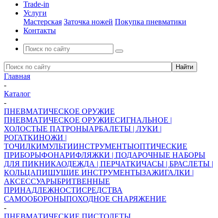
Trade-in
Услуги
Мастерская
Заточка ножей
Покупка пневматики
Контакты
Главная
-
Каталог
-
ПНЕВМАТИЧЕСКОЕ ОРУЖИЕ
ПНЕВМАТИЧЕСКОЕ ОРУЖИЕ
СИГНАЛЬНОЕ |
ХОЛОСТЫЕ ПАТРОНЫ
АРБАЛЕТЫ | ЛУКИ |
РОГАТКИ
НОЖИ |
ТОЧИЛКИ
МУЛЬТИИНСТРУМЕНТЫ
ОПТИЧЕСКИЕ
ПРИБОРЫ
ФОНАРИ
ФЛЯЖКИ | ПОДАРОЧНЫЕ НАБОРЫ
ДЛЯ ПИКНИКА
ОДЕЖДА | ПЕРЧАТКИ
ЧАСЫ | БРАСЛЕТЫ |
КОЛЬЦА
ПИШУЩИЕ ИНСТРУМЕНТЫ
ЗАЖИГАЛКИ |
АКСЕССУАРЫ
БРИТВЕННЫЕ
ПРИНАДЛЕЖНОСТИ
СРЕДСТВА
САМООБОРОНЫ
ПОХОДНОЕ СНАРЯЖЕНИЕ
-
ПНЕВМАТИЧЕСКИЕ ПИСТОЛЕТЫ