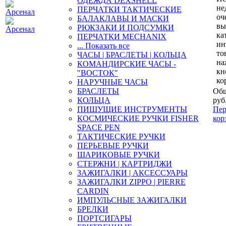
ОДЕЖДА DEXSHELL
не
ПЕРЧАТКИ ТАКТИЧЕСКИЕ
оч
БАЛАКЛАВЫ И МАСКИ
вы
РЮКЗАКИ И ПОДСУМКИ
ка
ПЕРЧАТКИ MECHANIX
ин
... Показать все
то
ЧАСЫ | БРАСЛЕТЫ | КОЛЬЦА
на
КОМАНДИРСКИЕ ЧАСЫ -
кн
"ВОСТОК"
ко
НАРУЧНЫЕ ЧАСЫ
БРАСЛЕТЫ
Общ
КОЛЬЦА
руб
ПИШУЩИЕ ИНСТРУМЕНТЫ
Пер
КОСМИЧЕСКИЕ РУЧКИ FISHER
кор
SPACE PEN
ТАКТИЧЕСКИЕ РУЧКИ
ПЕРЬЕВЫЕ РУЧКИ
ШАРИКОВЫЕ РУЧКИ
СТЕРЖНИ | КАРТРИДЖИ
ЗАЖИГАЛКИ | АКСЕССУАРЫ
ЗАЖИГАЛКИ ZIPPO | PIERRE
CARDIN
ИМПУЛЬСНЫЕ ЗАЖИГАЛКИ
БРЕЛКИ
ПОРТСИГАРЫ