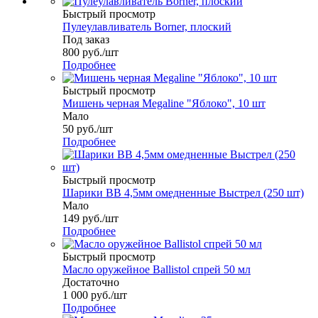
Быстрый просмотр
Пулеулавливатель Borner, плоский
Под заказ
800
руб.
/шт
Подробнее
Быстрый просмотр
Мишень черная Megaline "Яблоко", 10 шт
Мало
50
руб.
/шт
Подробнее
Быстрый просмотр
Шарики ВВ 4,5мм омедненные Выстрел (250 шт)
Мало
149
руб.
/шт
Подробнее
Быстрый просмотр
Масло оружейное Ballistol спрей 50 мл
Достаточно
1 000
руб.
/шт
Подробнее