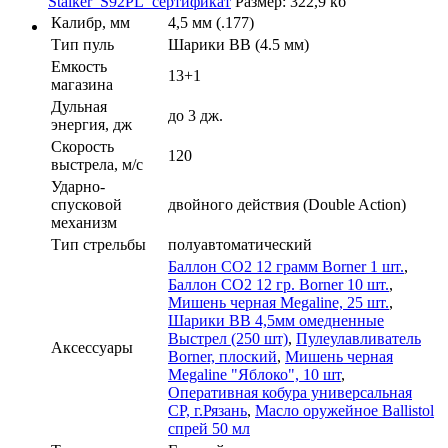
Stalker_S92PL_сертификат
Размер: 322,9 кб
Калибр, мм
4,5 мм (.177)
Тип пуль
Шарики ВВ (4.5 мм)
Емкость
13+1
магазина
Дульная
до 3 дж.
энергия, дж
Скорость
120
выстрела, м/с
Ударно-
спусковой
двойного действия (Double Action)
механизм
Тип стрельбы
полуавтоматический
Баллон СО2 12 грамм Borner 1 шт.
,
Баллон СО2 12 гр. Borner 10 шт.
,
Мишень черная Megaline, 25 шт.
,
Шарики ВВ 4,5мм омедненные
Выстрел (250 шт)
,
Пулеулавливатель
Аксессуары
Borner, плоский
,
Мишень черная
Megaline "Яблоко", 10 шт
,
Оперативная кобура универсальная
CP, г.Рязань
,
Масло оружейное Ballistol
спрей 50 мл