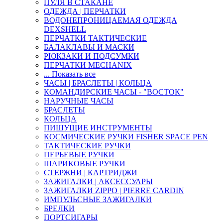
ПУЛЯ В СТАКАНЕ
ОДЕЖДА | ПЕРЧАТКИ
ВОДОНЕПРОНИЦАЕМАЯ ОДЕЖДА
DEXSHELL
ПЕРЧАТКИ ТАКТИЧЕСКИЕ
БАЛАКЛАВЫ И МАСКИ
РЮКЗАКИ И ПОДСУМКИ
ПЕРЧАТКИ MECHANIX
... Показать все
ЧАСЫ | БРАСЛЕТЫ | КОЛЬЦА
КОМАНДИРСКИЕ ЧАСЫ - "ВОСТОК"
НАРУЧНЫЕ ЧАСЫ
БРАСЛЕТЫ
КОЛЬЦА
ПИШУЩИЕ ИНСТРУМЕНТЫ
КОСМИЧЕСКИЕ РУЧКИ FISHER SPACE PEN
ТАКТИЧЕСКИЕ РУЧКИ
ПЕРЬЕВЫЕ РУЧКИ
ШАРИКОВЫЕ РУЧКИ
СТЕРЖНИ | КАРТРИДЖИ
ЗАЖИГАЛКИ | АКСЕССУАРЫ
ЗАЖИГАЛКИ ZIPPO | PIERRE CARDIN
ИМПУЛЬСНЫЕ ЗАЖИГАЛКИ
БРЕЛКИ
ПОРТСИГАРЫ