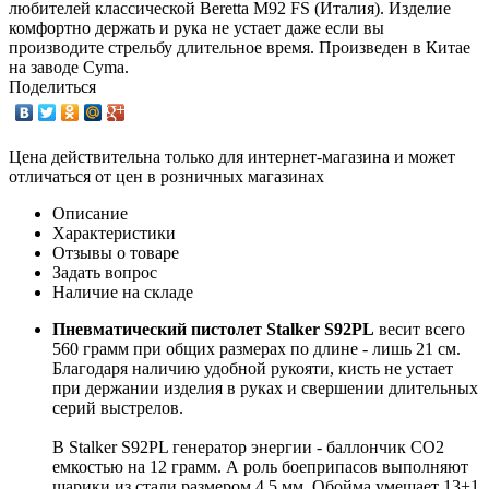
любителей классической Beretta M92 FS (Италия). Изделие
комфортно держать и рука не устает даже если вы
производите стрельбу длительное время. Произведен в Китае
на заводе Cyma.
Поделиться
Цена действительна только для интернет-магазина и может
отличаться от цен в розничных магазинах
Описание
Характеристики
Отзывы о товаре
Задать вопрос
Наличие на складе
Пневматический пистолет Stalker S92PL
весит всего
560 грамм при общих размерах по длине - лишь 21 см.
Благодаря наличию удобной рукояти, кисть не устает
при держании изделия в руках и свершении длительных
серий выстрелов.
В Stalker S92PL генератор энергии - баллончик СО2
емкостью на 12 грамм. А роль боеприпасов выполняют
шарики из стали размером 4,5 мм. Обойма умещает 13+1