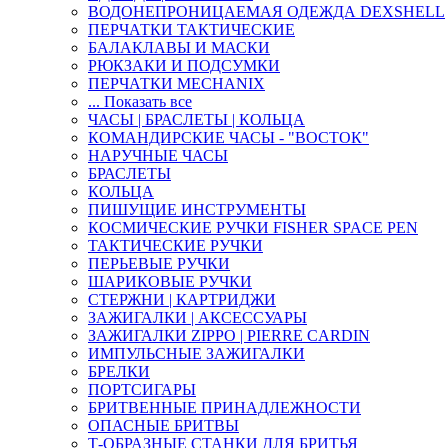
ВОДОНЕПРОНИЦАЕМАЯ ОДЕЖДА DEXSHELL
ПЕРЧАТКИ ТАКТИЧЕСКИЕ
БАЛАКЛАВЫ И МАСКИ
РЮКЗАКИ И ПОДСУМКИ
ПЕРЧАТКИ MECHANIX
... Показать все
ЧАСЫ | БРАСЛЕТЫ | КОЛЬЦА
КОМАНДИРСКИЕ ЧАСЫ - "ВОСТОК"
НАРУЧНЫЕ ЧАСЫ
БРАСЛЕТЫ
КОЛЬЦА
ПИШУЩИЕ ИНСТРУМЕНТЫ
КОСМИЧЕСКИЕ РУЧКИ FISHER SPACE PEN
ТАКТИЧЕСКИЕ РУЧКИ
ПЕРЬЕВЫЕ РУЧКИ
ШАРИКОВЫЕ РУЧКИ
СТЕРЖНИ | КАРТРИДЖИ
ЗАЖИГАЛКИ | АКСЕССУАРЫ
ЗАЖИГАЛКИ ZIPPO | PIERRE CARDIN
ИМПУЛЬСНЫЕ ЗАЖИГАЛКИ
БРЕЛКИ
ПОРТСИГАРЫ
БРИТВЕННЫЕ ПРИНАДЛЕЖНОСТИ
ОПАСНЫЕ БРИТВЫ
Т-ОБРАЗНЫЕ СТАНКИ ДЛЯ БРИТЬЯ