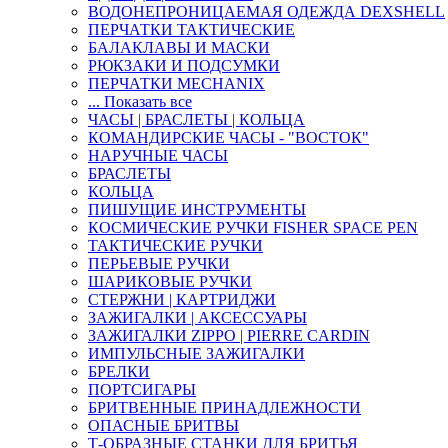
ВОДОНЕПРОНИЦАЕМАЯ ОДЕЖДА DEXSHELL
ПЕРЧАТКИ ТАКТИЧЕСКИЕ
БАЛАКЛАВЫ И МАСКИ
РЮКЗАКИ И ПОДСУМКИ
ПЕРЧАТКИ MECHANIX
... Показать все
ЧАСЫ | БРАСЛЕТЫ | КОЛЬЦА
КОМАНДИРСКИЕ ЧАСЫ - "ВОСТОК"
НАРУЧНЫЕ ЧАСЫ
БРАСЛЕТЫ
КОЛЬЦА
ПИШУЩИЕ ИНСТРУМЕНТЫ
КОСМИЧЕСКИЕ РУЧКИ FISHER SPACE PEN
ТАКТИЧЕСКИЕ РУЧКИ
ПЕРЬЕВЫЕ РУЧКИ
ШАРИКОВЫЕ РУЧКИ
СТЕРЖНИ | КАРТРИДЖИ
ЗАЖИГАЛКИ | АКСЕССУАРЫ
ЗАЖИГАЛКИ ZIPPO | PIERRE CARDIN
ИМПУЛЬСНЫЕ ЗАЖИГАЛКИ
БРЕЛКИ
ПОРТСИГАРЫ
БРИТВЕННЫЕ ПРИНАДЛЕЖНОСТИ
ОПАСНЫЕ БРИТВЫ
Т-ОБРАЗНЫЕ СТАНКИ ДЛЯ БРИТЬЯ