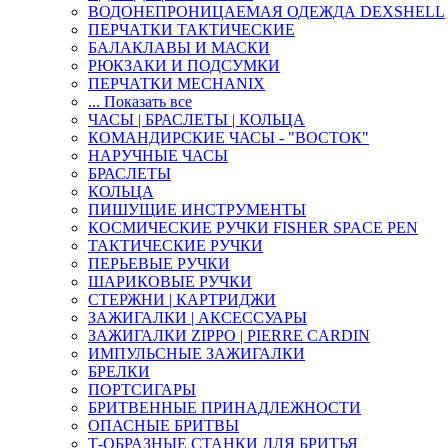
ВОДОНЕПРОНИЦАЕМАЯ ОДЕЖДА DEXSHELL
ПЕРЧАТКИ ТАКТИЧЕСКИЕ
БАЛАКЛАВЫ И МАСКИ
РЮКЗАКИ И ПОДСУМКИ
ПЕРЧАТКИ MECHANIX
... Показать все
ЧАСЫ | БРАСЛЕТЫ | КОЛЬЦА
КОМАНДИРСКИЕ ЧАСЫ - "ВОСТОК"
НАРУЧНЫЕ ЧАСЫ
БРАСЛЕТЫ
КОЛЬЦА
ПИШУЩИЕ ИНСТРУМЕНТЫ
КОСМИЧЕСКИЕ РУЧКИ FISHER SPACE PEN
ТАКТИЧЕСКИЕ РУЧКИ
ПЕРЬЕВЫЕ РУЧКИ
ШАРИКОВЫЕ РУЧКИ
СТЕРЖНИ | КАРТРИДЖИ
ЗАЖИГАЛКИ | АКСЕССУАРЫ
ЗАЖИГАЛКИ ZIPPO | PIERRE CARDIN
ИМПУЛЬСНЫЕ ЗАЖИГАЛКИ
БРЕЛКИ
ПОРТСИГАРЫ
БРИТВЕННЫЕ ПРИНАДЛЕЖНОСТИ
ОПАСНЫЕ БРИТВЫ
Т-ОБРАЗНЫЕ СТАНКИ ДЛЯ БРИТЬЯ