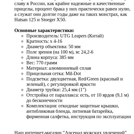
славу в России, как крайне надежные и качественные
прицелы, процент брака у них практически равен нулю,
а служат они долгие годы даже на таких монстрах, как
Hatsan 125 и Stoeger X50.
Основные характеристики:
Производитель: UTG Leapers (Китай)
Кратность: x 4-16
Диаметр объектива: 50 мм
Поле зрения (на 100 м), м: 24,2-6
Длина корпуса: 385 мм
Вес: 770 грамм
Материал: алюминиевый сплав
Прицельная сетка: Mil-Dot
Подсветка: двухцветная, Red/Green (красный и
зеленый), с регулировкой яркости
Диаметр трубки: 25,4 мм (1")
Отстройка от параллакса: есть, от 10 ярдов (9,1 м)
до бесконечности
Комплектация: откидные защитные крышки,
антибликовая бленда, литиевая батарейка,
фирменная салфетка, инструкция по эксплуатации
Наш интернет-магазин "Арсенал мужских увлечений"