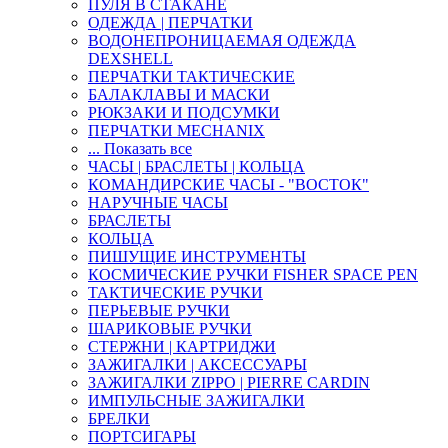
ПУЛЯ В СТАКАНЕ
ОДЕЖДА | ПЕРЧАТКИ
ВОДОНЕПРОНИЦАЕМАЯ ОДЕЖДА
DEXSHELL
ПЕРЧАТКИ ТАКТИЧЕСКИЕ
БАЛАКЛАВЫ И МАСКИ
РЮКЗАКИ И ПОДСУМКИ
ПЕРЧАТКИ MECHANIX
... Показать все
ЧАСЫ | БРАСЛЕТЫ | КОЛЬЦА
КОМАНДИРСКИЕ ЧАСЫ - "ВОСТОК"
НАРУЧНЫЕ ЧАСЫ
БРАСЛЕТЫ
КОЛЬЦА
ПИШУЩИЕ ИНСТРУМЕНТЫ
КОСМИЧЕСКИЕ РУЧКИ FISHER SPACE PEN
ТАКТИЧЕСКИЕ РУЧКИ
ПЕРЬЕВЫЕ РУЧКИ
ШАРИКОВЫЕ РУЧКИ
СТЕРЖНИ | КАРТРИДЖИ
ЗАЖИГАЛКИ | АКСЕССУАРЫ
ЗАЖИГАЛКИ ZIPPO | PIERRE CARDIN
ИМПУЛЬСНЫЕ ЗАЖИГАЛКИ
БРЕЛКИ
ПОРТСИГАРЫ