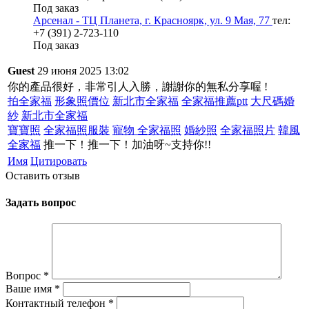
Под заказ
Арсенал - ТЦ Планета, г. Красноярк, ул. 9 Мая, 77
тел:
+7 (391) 2-723-110
Под заказ
Guest
29 июня 2025 13:02
你的產品很好，非常引人入勝，謝謝你的無私分享喔 !
拍全家福
形象照價位
新北市全家福
全家福推薦ptt
大尺碼婚
紗
新北市全家福
寶寶照
全家福照服裝
寵物 全家福照
婚紗照
全家福照片
韓風
全家福
推一下！推一下！加油呀~支持你!!
Имя
Цитировать
Оставить отзыв
Задать вопрос
Вопрос
*
Ваше имя
*
Контактный телефон
*