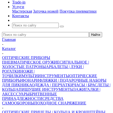
Trade-in
Услуги
Мастерская
Заточка ножей
Покупка пневматики
Контакты
Главная
-
Каталог
-
ОПТИЧЕСКИЕ ПРИБОРЫ
ПНЕВМАТИЧЕСКОЕ ОРУЖИЕ
СИГНАЛЬНОЕ |
ХОЛОСТЫЕ ПАТРОНЫ
АРБАЛЕТЫ | ЛУКИ |
РОГАТКИ
НОЖИ |
ТОЧИЛКИ
МУЛЬТИИНСТРУМЕНТЫ
ОПТИЧЕСКИЕ
ПРИБОРЫ
ФОНАРИ
ФЛЯЖКИ | ПОДАРОЧНЫЕ НАБОРЫ
ДЛЯ ПИКНИКА
ОДЕЖДА | ПЕРЧАТКИ
ЧАСЫ | БРАСЛЕТЫ |
КОЛЬЦА
ПИШУЩИЕ ИНСТРУМЕНТЫ
ЗАЖИГАЛКИ |
АКСЕССУАРЫ
БРИТВЕННЫЕ
ПРИНАДЛЕЖНОСТИ
СРЕДСТВА
САМООБОРОНЫ
ПОХОДНОЕ СНАРЯЖЕНИЕ
-
ОПТИЧЕСКИЕ ПРИЦЕЛЫ / КОЛЬЦА И КРОНШТЕЙНЫ