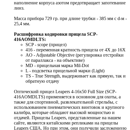
наполнение корпуса азотом предотвращает запотевание
линз.
Масса прибора 729 гр. при длине трубки - 385 мм с d-м -
25,4 мм.
Расшифровка кодировки прицела SCP-
416AOMDLTS:
SCP - scope (прицел)
416 - переменная кратность прицела от 4Х до 16Х
AO - Adjustable Objective (регулировка отстройки
от параллакса - на объективе)
MD - прицельная марка Mil-Dot
L - подсветка прицельной марки (Light)
TS - True Strength, выдерживает как прямую, так и
обратную отдачу
Оптический прицел Leapers 4-16x50 Full Size (SCP-
416AOMDLTS) применяется в основном для охоты, а
также для спортивной, развлекательной стрельбы, с
использованием пневматических винтовок и крупного
калибра, которые обладают высокой мощностью и
отдачей. Прицелы Leapers, представленные на нашем
сайте, являются китайскими репликами на прицелы
Leapers США. Но при этом, они получили заслуженную