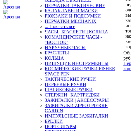
ОДЕЖДА DEXSHELL
не
ПЕРЧАТКИ ТАКТИЧЕСКИЕ
оч
БАЛАКЛАВЫ И МАСКИ
вы
РЮКЗАКИ И ПОДСУМКИ
ка
ПЕРЧАТКИ MECHANIX
ин
... Показать все
то
ЧАСЫ | БРАСЛЕТЫ | КОЛЬЦА
на
КОМАНДИРСКИЕ ЧАСЫ -
кн
"ВОСТОК"
ко
НАРУЧНЫЕ ЧАСЫ
БРАСЛЕТЫ
Общ
КОЛЬЦА
руб
ПИШУЩИЕ ИНСТРУМЕНТЫ
Пер
КОСМИЧЕСКИЕ РУЧКИ FISHER
кор
SPACE PEN
ТАКТИЧЕСКИЕ РУЧКИ
ПЕРЬЕВЫЕ РУЧКИ
ШАРИКОВЫЕ РУЧКИ
СТЕРЖНИ | КАРТРИДЖИ
ЗАЖИГАЛКИ | АКСЕССУАРЫ
ЗАЖИГАЛКИ ZIPPO | PIERRE
CARDIN
ИМПУЛЬСНЫЕ ЗАЖИГАЛКИ
БРЕЛКИ
ПОРТСИГАРЫ