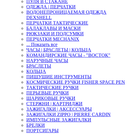
ПУЛЯ В СТАКАНЕ
ОДЕЖДА | ПЕРЧАТКИ
ВОДОНЕПРОНИЦАЕМАЯ ОДЕЖДА
DEXSHELL
ПЕРЧАТКИ ТАКТИЧЕСКИЕ
БАЛАКЛАВЫ И МАСКИ
РЮКЗАКИ И ПОДСУМКИ
ПЕРЧАТКИ MECHANIX
... Показать все
ЧАСЫ | БРАСЛЕТЫ | КОЛЬЦА
КОМАНДИРСКИЕ ЧАСЫ - "ВОСТОК"
НАРУЧНЫЕ ЧАСЫ
БРАСЛЕТЫ
КОЛЬЦА
ПИШУЩИЕ ИНСТРУМЕНТЫ
КОСМИЧЕСКИЕ РУЧКИ FISHER SPACE PEN
ТАКТИЧЕСКИЕ РУЧКИ
ПЕРЬЕВЫЕ РУЧКИ
ШАРИКОВЫЕ РУЧКИ
СТЕРЖНИ | КАРТРИДЖИ
ЗАЖИГАЛКИ | АКСЕССУАРЫ
ЗАЖИГАЛКИ ZIPPO | PIERRE CARDIN
ИМПУЛЬСНЫЕ ЗАЖИГАЛКИ
БРЕЛКИ
ПОРТСИГАРЫ