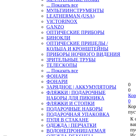
... Показать все
МУЛЬТИИНСТРУМЕНТЫ
LEATHERMAN (USA)
VICTORINOX
GANZO
ОПТИЧЕСКИЕ ПРИБОРЫ
БИНОКЛИ
ОПТИЧЕСКИЕ ПРИЦЕЛЫ /
КОЛЬЦА И КРОНШТЕЙНЫ
ПРИБОРЫ НОЧНОГО ВИДЕНИЯ
ЗРИТЕЛЬНЫЕ ТРУБЫ
ТЕЛЕСКОПЫ
... Показать все
ФОНАРИ
ФОНАРИ
0
ЗАРЯДНОЕ | АККУМУЛЯТОРЫ
0
ФЛЯЖКИ | ПОДАРОЧНЫЕ
Кор
НАБОРЫ ДЛЯ ПИКНИКА
0
ФЛЯЖКИ И СТОПКИ
Кор
ПОДАРОЧНЫЕ НАБОРЫ
пус
ПОДАРОЧНАЯ УПАКОВКА
К 
ПУЛЯ В СТАКАНЕ
ва
ОДЕЖДА | ПЕРЧАТКИ
пу
ВОДОНЕПРОНИЦАЕМАЯ
Ис