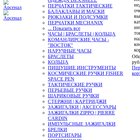
ОДЕЖДА DEXSHELL
не
ПЕРЧАТКИ ТАКТИЧЕСКИЕ
оч
БАЛАКЛАВЫ И МАСКИ
вы
РЮКЗАКИ И ПОДСУМКИ
ка
ПЕРЧАТКИ MECHANIX
ин
... Показать все
то
ЧАСЫ | БРАСЛЕТЫ | КОЛЬЦА
на
КОМАНДИРСКИЕ ЧАСЫ -
кн
"ВОСТОК"
ко
НАРУЧНЫЕ ЧАСЫ
БРАСЛЕТЫ
Общ
КОЛЬЦА
руб
ПИШУЩИЕ ИНСТРУМЕНТЫ
Пер
КОСМИЧЕСКИЕ РУЧКИ FISHER
кор
SPACE PEN
ТАКТИЧЕСКИЕ РУЧКИ
ПЕРЬЕВЫЕ РУЧКИ
ШАРИКОВЫЕ РУЧКИ
СТЕРЖНИ | КАРТРИДЖИ
ЗАЖИГАЛКИ | АКСЕССУАРЫ
ЗАЖИГАЛКИ ZIPPO | PIERRE
CARDIN
ИМПУЛЬСНЫЕ ЗАЖИГАЛКИ
БРЕЛКИ
ПОРТСИГАРЫ