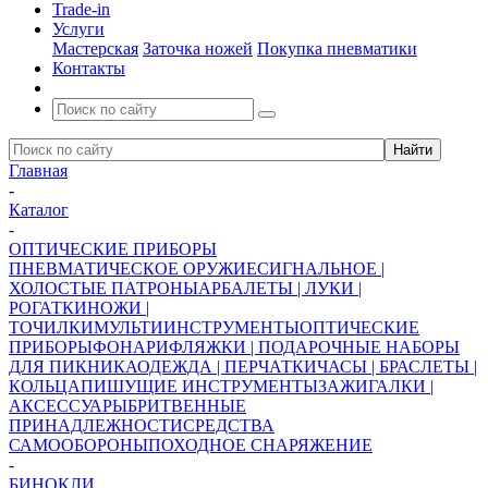
Trade-in
Услуги
Мастерская
Заточка ножей
Покупка пневматики
Контакты
Главная
-
Каталог
-
ОПТИЧЕСКИЕ ПРИБОРЫ
ПНЕВМАТИЧЕСКОЕ ОРУЖИЕ
СИГНАЛЬНОЕ |
ХОЛОСТЫЕ ПАТРОНЫ
АРБАЛЕТЫ | ЛУКИ |
РОГАТКИ
НОЖИ |
ТОЧИЛКИ
МУЛЬТИИНСТРУМЕНТЫ
ОПТИЧЕСКИЕ
ПРИБОРЫ
ФОНАРИ
ФЛЯЖКИ | ПОДАРОЧНЫЕ НАБОРЫ
ДЛЯ ПИКНИКА
ОДЕЖДА | ПЕРЧАТКИ
ЧАСЫ | БРАСЛЕТЫ |
КОЛЬЦА
ПИШУЩИЕ ИНСТРУМЕНТЫ
ЗАЖИГАЛКИ |
АКСЕССУАРЫ
БРИТВЕННЫЕ
ПРИНАДЛЕЖНОСТИ
СРЕДСТВА
САМООБОРОНЫ
ПОХОДНОЕ СНАРЯЖЕНИЕ
-
БИНОКЛИ