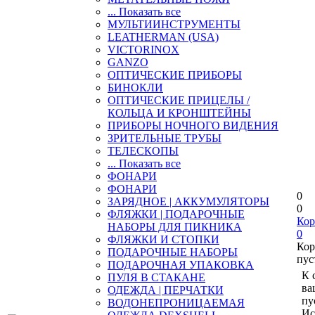
... Показать все
МУЛЬТИИНСТРУМЕНТЫ
LEATHERMAN (USA)
VICTORINOX
GANZO
ОПТИЧЕСКИЕ ПРИБОРЫ
БИНОКЛИ
ОПТИЧЕСКИЕ ПРИЦЕЛЫ /
КОЛЬЦА И КРОНШТЕЙНЫ
ПРИБОРЫ НОЧНОГО ВИДЕНИЯ
ЗРИТЕЛЬНЫЕ ТРУБЫ
ТЕЛЕСКОПЫ
... Показать все
ФОНАРИ
ФОНАРИ
0
ЗАРЯДНОЕ | АККУМУЛЯТОРЫ
0
ФЛЯЖКИ | ПОДАРОЧНЫЕ
Кор
НАБОРЫ ДЛЯ ПИКНИКА
0
ФЛЯЖКИ И СТОПКИ
Кор
ПОДАРОЧНЫЕ НАБОРЫ
пус
ПОДАРОЧНАЯ УПАКОВКА
К 
ПУЛЯ В СТАКАНЕ
ва
ОДЕЖДА | ПЕРЧАТКИ
пу
ВОДОНЕПРОНИЦАЕМАЯ
Ис