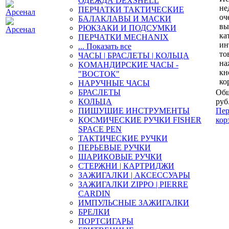
ОДЕЖДА DEXSHELL
не
ПЕРЧАТКИ ТАКТИЧЕСКИЕ
оч
БАЛАКЛАВЫ И МАСКИ
вы
РЮКЗАКИ И ПОДСУМКИ
ка
ПЕРЧАТКИ MECHANIX
ин
... Показать все
то
ЧАСЫ | БРАСЛЕТЫ | КОЛЬЦА
на
КОМАНДИРСКИЕ ЧАСЫ -
кн
"ВОСТОК"
ко
НАРУЧНЫЕ ЧАСЫ
БРАСЛЕТЫ
Общ
КОЛЬЦА
руб
ПИШУЩИЕ ИНСТРУМЕНТЫ
Пер
КОСМИЧЕСКИЕ РУЧКИ FISHER
кор
SPACE PEN
ТАКТИЧЕСКИЕ РУЧКИ
ПЕРЬЕВЫЕ РУЧКИ
ШАРИКОВЫЕ РУЧКИ
СТЕРЖНИ | КАРТРИДЖИ
ЗАЖИГАЛКИ | АКСЕССУАРЫ
ЗАЖИГАЛКИ ZIPPO | PIERRE
CARDIN
ИМПУЛЬСНЫЕ ЗАЖИГАЛКИ
БРЕЛКИ
ПОРТСИГАРЫ