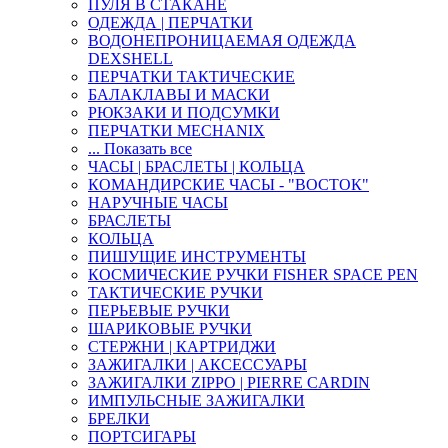
ПУЛЯ В СТАКАНЕ
ОДЕЖДА | ПЕРЧАТКИ
ВОДОНЕПРОНИЦАЕМАЯ ОДЕЖДА
DEXSHELL
ПЕРЧАТКИ ТАКТИЧЕСКИЕ
БАЛАКЛАВЫ И МАСКИ
РЮКЗАКИ И ПОДСУМКИ
ПЕРЧАТКИ MECHANIX
... Показать все
ЧАСЫ | БРАСЛЕТЫ | КОЛЬЦА
КОМАНДИРСКИЕ ЧАСЫ - "ВОСТОК"
НАРУЧНЫЕ ЧАСЫ
БРАСЛЕТЫ
КОЛЬЦА
ПИШУЩИЕ ИНСТРУМЕНТЫ
КОСМИЧЕСКИЕ РУЧКИ FISHER SPACE PEN
ТАКТИЧЕСКИЕ РУЧКИ
ПЕРЬЕВЫЕ РУЧКИ
ШАРИКОВЫЕ РУЧКИ
СТЕРЖНИ | КАРТРИДЖИ
ЗАЖИГАЛКИ | АКСЕССУАРЫ
ЗАЖИГАЛКИ ZIPPO | PIERRE CARDIN
ИМПУЛЬСНЫЕ ЗАЖИГАЛКИ
БРЕЛКИ
ПОРТСИГАРЫ