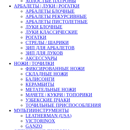
ХОЛОСТЫЕ ПАТРОНЫ
АРБАЛЕТЫ | ЛУКИ | РОГАТКИ
АРБАЛЕТЫ БЛОЧНЫЕ
АРБАЛЕТЫ РЕКУРСИВНЫЕ
АРБАЛЕТЫ ПИСТОЛЕТНЫЕ
ЛУКИ БЛОЧНЫЕ
ЛУКИ КЛАССИЧЕСКИЕ
РОГАТКИ
СТРЕЛЫ / ШАРИКИ
ЗИП ДЛЯ АРБАЛЕТОВ
ЗИП ДЛЯ ЛУКОВ
АКСЕССУАРЫ
НОЖИ | ТОЧИЛКИ
ФИКСИРОВАННЫЕ НОЖИ
СКЛАДНЫЕ НОЖИ
БАЛИСОНГИ
КЕРАМБИТЫ
МЕТАТЕЛЬНЫЕ НОЖИ
МАЧЕТЕ | КУКРИ | ТОПОРИКИ
УЗБЕКСКИЕ ПЧАКИ
ТОЧИЛЬНЫЕ ПРИСПОСОБЛЕНИЯ
МУЛЬТИИНСТРУМЕНТЫ
LEATHERMAN (USA)
VICTORINOX
GANZO