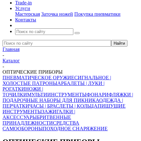
Trade-in
Услуги
Мастерская
Заточка ножей
Покупка пневматики
Контакты
Главная
-
Каталог
-
ОПТИЧЕСКИЕ ПРИБОРЫ
ПНЕВМАТИЧЕСКОЕ ОРУЖИЕ
СИГНАЛЬНОЕ |
ХОЛОСТЫЕ ПАТРОНЫ
АРБАЛЕТЫ | ЛУКИ |
РОГАТКИ
НОЖИ |
ТОЧИЛКИ
МУЛЬТИИНСТРУМЕНТЫ
ФОНАРИ
ФЛЯЖКИ |
ПОДАРОЧНЫЕ НАБОРЫ ДЛЯ ПИКНИКА
ОДЕЖДА |
ПЕРЧАТКИ
ЧАСЫ | БРАСЛЕТЫ | КОЛЬЦА
ПИШУЩИЕ
ИНСТРУМЕНТЫ
ЗАЖИГАЛКИ |
АКСЕССУАРЫ
БРИТВЕННЫЕ
ПРИНАДЛЕЖНОСТИ
СРЕДСТВА
САМООБОРОНЫ
ПОХОДНОЕ СНАРЯЖЕНИЕ