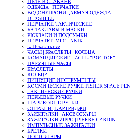
ПУЛЯ В СТАКАНЕ
ОДЕЖДА | ПЕРЧАТКИ
ВОДОНЕПРОНИЦАЕМАЯ ОДЕЖДА
DEXSHELL
ПЕРЧАТКИ ТАКТИЧЕСКИЕ
БАЛАКЛАВЫ И МАСКИ
РЮКЗАКИ И ПОДСУМКИ
ПЕРЧАТКИ MECHANIX
... Показать все
ЧАСЫ | БРАСЛЕТЫ | КОЛЬЦА
КОМАНДИРСКИЕ ЧАСЫ - "ВОСТОК"
НАРУЧНЫЕ ЧАСЫ
БРАСЛЕТЫ
КОЛЬЦА
ПИШУЩИЕ ИНСТРУМЕНТЫ
КОСМИЧЕСКИЕ РУЧКИ FISHER SPACE PEN
ТАКТИЧЕСКИЕ РУЧКИ
ПЕРЬЕВЫЕ РУЧКИ
ШАРИКОВЫЕ РУЧКИ
СТЕРЖНИ | КАРТРИДЖИ
ЗАЖИГАЛКИ | АКСЕССУАРЫ
ЗАЖИГАЛКИ ZIPPO | PIERRE CARDIN
ИМПУЛЬСНЫЕ ЗАЖИГАЛКИ
БРЕЛКИ
ПОРТСИГАРЫ