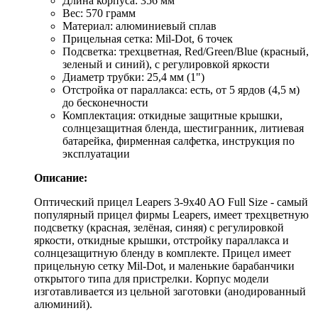
Длина корпуса: 356 мм
Вес: 570 грамм
Материал: алюминиевый сплав
Прицельная сетка: Mil-Dot, 6 точек
Подсветка: трехцветная, Red/Green/Blue (красный,
зеленый и синий), с регулировкой яркости
Диаметр трубки: 25,4 мм (1")
Отстройка от параллакса: есть, от 5 ярдов (4,5 м)
до бесконечности
Комплектация: откидные защитные крышки,
солнцезащитная бленда, шестигранник, литиевая
батарейка, фирменная салфетка, инструкция по
эксплуатации
Описание:
Оптический прицел Leapers 3-9x40 AO Full Size - самый
популярный прицел фирмы Leapers, имеет трехцветную
подсветку (красная, зелёная, синяя) с регулировкой
яркости, откидные крышки, отстройку параллакса и
солнцезащитную бленду в комплекте. Прицел имеет
прицельную сетку Mil-Dot, и маленькие барабанчики
открытого типа для пристрелки. Корпус модели
изготавливается из цельной заготовки (анодированный
алюминий).