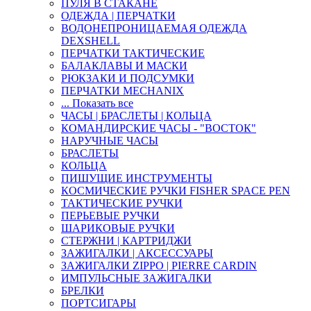
ПУЛЯ В СТАКАНЕ
ОДЕЖДА | ПЕРЧАТКИ
ВОДОНЕПРОНИЦАЕМАЯ ОДЕЖДА
DEXSHELL
ПЕРЧАТКИ ТАКТИЧЕСКИЕ
БАЛАКЛАВЫ И МАСКИ
РЮКЗАКИ И ПОДСУМКИ
ПЕРЧАТКИ MECHANIX
... Показать все
ЧАСЫ | БРАСЛЕТЫ | КОЛЬЦА
КОМАНДИРСКИЕ ЧАСЫ - "ВОСТОК"
НАРУЧНЫЕ ЧАСЫ
БРАСЛЕТЫ
КОЛЬЦА
ПИШУЩИЕ ИНСТРУМЕНТЫ
КОСМИЧЕСКИЕ РУЧКИ FISHER SPACE PEN
ТАКТИЧЕСКИЕ РУЧКИ
ПЕРЬЕВЫЕ РУЧКИ
ШАРИКОВЫЕ РУЧКИ
СТЕРЖНИ | КАРТРИДЖИ
ЗАЖИГАЛКИ | АКСЕССУАРЫ
ЗАЖИГАЛКИ ZIPPO | PIERRE CARDIN
ИМПУЛЬСНЫЕ ЗАЖИГАЛКИ
БРЕЛКИ
ПОРТСИГАРЫ