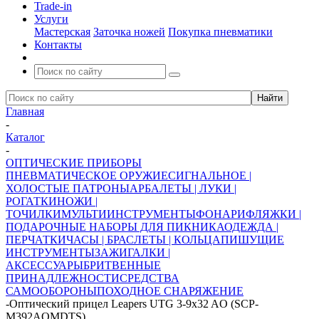
Trade-in
Услуги
Мастерская
Заточка ножей
Покупка пневматики
Контакты
Главная
-
Каталог
-
ОПТИЧЕСКИЕ ПРИБОРЫ
ПНЕВМАТИЧЕСКОЕ ОРУЖИЕ
СИГНАЛЬНОЕ |
ХОЛОСТЫЕ ПАТРОНЫ
АРБАЛЕТЫ | ЛУКИ |
РОГАТКИ
НОЖИ |
ТОЧИЛКИ
МУЛЬТИИНСТРУМЕНТЫ
ФОНАРИ
ФЛЯЖКИ |
ПОДАРОЧНЫЕ НАБОРЫ ДЛЯ ПИКНИКА
ОДЕЖДА |
ПЕРЧАТКИ
ЧАСЫ | БРАСЛЕТЫ | КОЛЬЦА
ПИШУЩИЕ
ИНСТРУМЕНТЫ
ЗАЖИГАЛКИ |
АКСЕССУАРЫ
БРИТВЕННЫЕ
ПРИНАДЛЕЖНОСТИ
СРЕДСТВА
САМООБОРОНЫ
ПОХОДНОЕ СНАРЯЖЕНИЕ
-
Оптический прицел Leapers UTG 3-9x32 AO (SCP-
M392AOMDTS)