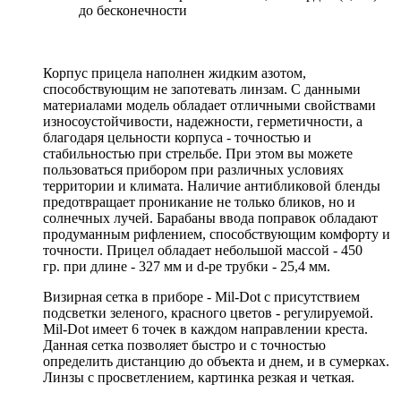
до бесконечности
Корпус прицела наполнен жидким азотом,
способствующим не запотевать линзам. С данными
материалами модель обладает отличными свойствами
износоустойчивости, надежности, герметичности, а
благодаря цельности корпуса - точностью и
стабильностью при стрельбе. При этом вы можете
пользоваться прибором при различных условиях
территории и климата. Наличие антибликовой бленды
предотвращает проникание не только бликов, но и
солнечных лучей. Барабаны ввода поправок обладают
продуманным рифлением, способствующим комфорту и
точности. Прицел обладает небольшой массой - 450
гр. при длине - 327 мм и d-ре трубки - 25,4 мм.
Визирная сетка в приборе - Mil-Dot с присутствием
подсветки зеленого, красного цветов - регулируемой.
Mil-Dot имеет 6 точек в каждом направлении креста.
Данная сетка позволяет быстро и с точностью
определить дистанцию до объекта и днем, и в сумерках.
Линзы с просветлением, картинка резкая и четкая.