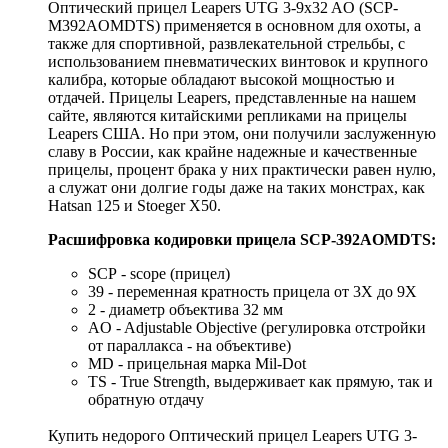
Оптический прицел Leapers UTG 3-9x32 AO (SCP-
M392AOMDTS) применяется в основном для охоты, а
также для спортивной, развлекательной стрельбы, с
использованием пневматических винтовок и крупного
калибра, которые обладают высокой мощностью и
отдачей. Прицелы Leapers, представленные на нашем
сайте, являются китайскими репликами на прицелы
Leapers США. Но при этом, они получили заслуженную
славу в России, как крайне надежные и качественные
прицелы, процент брака у них практически равен нулю,
а служат они долгие годы даже на таких монстрах, как
Hatsan 125 и Stoeger X50.
Расшифровка кодировки прицела SCP-392AOMDTS:
SCP - scope (прицел)
39 - переменная кратность прицела от 3Х до 9Х
2 - диаметр объектива 32 мм
AO - Adjustable Objective (регулировка отстройки
от параллакса - на объективе)
MD - прицельная марка Mil-Dot
TS - True Strength, выдерживает как прямую, так и
обратную отдачу
Купить недорого Оптический прицел Leapers UTG 3-