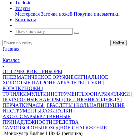
Trade-in
Услуги
Мастерская
Заточка ножей
Покупка пневматики
Контакты
Главная
-
Каталог
-
ОПТИЧЕСКИЕ ПРИБОРЫ
ПНЕВМАТИЧЕСКОЕ ОРУЖИЕ
СИГНАЛЬНОЕ |
ХОЛОСТЫЕ ПАТРОНЫ
АРБАЛЕТЫ | ЛУКИ |
РОГАТКИ
НОЖИ |
ТОЧИЛКИ
МУЛЬТИИНСТРУМЕНТЫ
ФОНАРИ
ФЛЯЖКИ |
ПОДАРОЧНЫЕ НАБОРЫ ДЛЯ ПИКНИКА
ОДЕЖДА |
ПЕРЧАТКИ
ЧАСЫ | БРАСЛЕТЫ | КОЛЬЦА
ПИШУЩИЕ
ИНСТРУМЕНТЫ
ЗАЖИГАЛКИ |
АКСЕССУАРЫ
БРИТВЕННЫЕ
ПРИНАДЛЕЖНОСТИ
СРЕДСТВА
САМООБОРОНЫ
ПОХОДНОЕ СНАРЯЖЕНИЕ
-
Монокуляр Bushnell 18х42 (реплика)