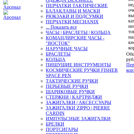
ОДЕЖДА DEXSHELL
не
ПЕРЧАТКИ ТАКТИЧЕСКИЕ
оч
БАЛАКЛАВЫ И МАСКИ
вы
РЮКЗАКИ И ПОДСУМКИ
ка
ПЕРЧАТКИ MECHANIX
ин
... Показать все
то
ЧАСЫ | БРАСЛЕТЫ | КОЛЬЦА
на
КОМАНДИРСКИЕ ЧАСЫ -
кн
"ВОСТОК"
ко
НАРУЧНЫЕ ЧАСЫ
БРАСЛЕТЫ
Общ
КОЛЬЦА
руб
ПИШУЩИЕ ИНСТРУМЕНТЫ
Пер
КОСМИЧЕСКИЕ РУЧКИ FISHER
кор
SPACE PEN
ТАКТИЧЕСКИЕ РУЧКИ
ПЕРЬЕВЫЕ РУЧКИ
ШАРИКОВЫЕ РУЧКИ
СТЕРЖНИ | КАРТРИДЖИ
ЗАЖИГАЛКИ | АКСЕССУАРЫ
ЗАЖИГАЛКИ ZIPPO | PIERRE
CARDIN
ИМПУЛЬСНЫЕ ЗАЖИГАЛКИ
БРЕЛКИ
ПОРТСИГАРЫ