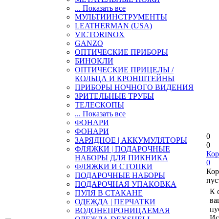
... Показать все
МУЛЬТИИНСТРУМЕНТЫ
LEATHERMAN (USA)
VICTORINOX
GANZO
ОПТИЧЕСКИЕ ПРИБОРЫ
БИНОКЛИ
ОПТИЧЕСКИЕ ПРИЦЕЛЫ /
КОЛЬЦА И КРОНШТЕЙНЫ
ПРИБОРЫ НОЧНОГО ВИДЕНИЯ
ЗРИТЕЛЬНЫЕ ТРУБЫ
ТЕЛЕСКОПЫ
... Показать все
ФОНАРИ
ФОНАРИ
0
ЗАРЯДНОЕ | АККУМУЛЯТОРЫ
0
ФЛЯЖКИ | ПОДАРОЧНЫЕ
Кор
НАБОРЫ ДЛЯ ПИКНИКА
0
ФЛЯЖКИ И СТОПКИ
Кор
ПОДАРОЧНЫЕ НАБОРЫ
пус
ПОДАРОЧНАЯ УПАКОВКА
К 
ПУЛЯ В СТАКАНЕ
ва
ОДЕЖДА | ПЕРЧАТКИ
пу
ВОДОНЕПРОНИЦАЕМАЯ
Ис