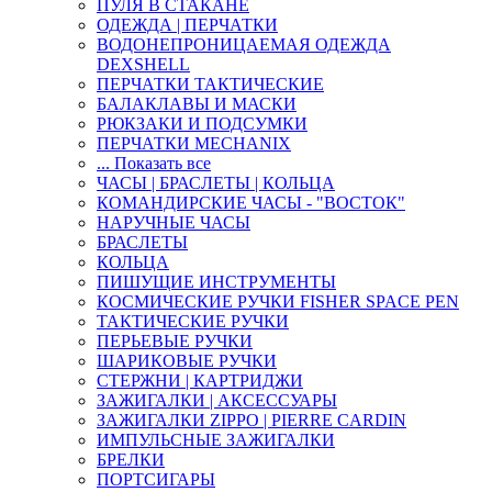
ПУЛЯ В СТАКАНЕ
ОДЕЖДА | ПЕРЧАТКИ
ВОДОНЕПРОНИЦАЕМАЯ ОДЕЖДА
DEXSHELL
ПЕРЧАТКИ ТАКТИЧЕСКИЕ
БАЛАКЛАВЫ И МАСКИ
РЮКЗАКИ И ПОДСУМКИ
ПЕРЧАТКИ MECHANIX
... Показать все
ЧАСЫ | БРАСЛЕТЫ | КОЛЬЦА
КОМАНДИРСКИЕ ЧАСЫ - "ВОСТОК"
НАРУЧНЫЕ ЧАСЫ
БРАСЛЕТЫ
КОЛЬЦА
ПИШУЩИЕ ИНСТРУМЕНТЫ
КОСМИЧЕСКИЕ РУЧКИ FISHER SPACE PEN
ТАКТИЧЕСКИЕ РУЧКИ
ПЕРЬЕВЫЕ РУЧКИ
ШАРИКОВЫЕ РУЧКИ
СТЕРЖНИ | КАРТРИДЖИ
ЗАЖИГАЛКИ | АКСЕССУАРЫ
ЗАЖИГАЛКИ ZIPPO | PIERRE CARDIN
ИМПУЛЬСНЫЕ ЗАЖИГАЛКИ
БРЕЛКИ
ПОРТСИГАРЫ