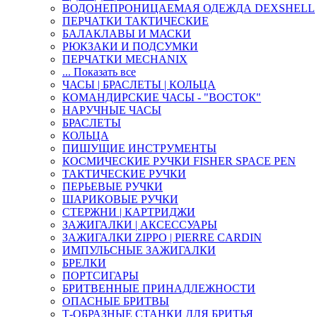
ВОДОНЕПРОНИЦАЕМАЯ ОДЕЖДА DEXSHELL
ПЕРЧАТКИ ТАКТИЧЕСКИЕ
БАЛАКЛАВЫ И МАСКИ
РЮКЗАКИ И ПОДСУМКИ
ПЕРЧАТКИ MECHANIX
... Показать все
ЧАСЫ | БРАСЛЕТЫ | КОЛЬЦА
КОМАНДИРСКИЕ ЧАСЫ - "ВОСТОК"
НАРУЧНЫЕ ЧАСЫ
БРАСЛЕТЫ
КОЛЬЦА
ПИШУЩИЕ ИНСТРУМЕНТЫ
КОСМИЧЕСКИЕ РУЧКИ FISHER SPACE PEN
ТАКТИЧЕСКИЕ РУЧКИ
ПЕРЬЕВЫЕ РУЧКИ
ШАРИКОВЫЕ РУЧКИ
СТЕРЖНИ | КАРТРИДЖИ
ЗАЖИГАЛКИ | АКСЕССУАРЫ
ЗАЖИГАЛКИ ZIPPO | PIERRE CARDIN
ИМПУЛЬСНЫЕ ЗАЖИГАЛКИ
БРЕЛКИ
ПОРТСИГАРЫ
БРИТВЕННЫЕ ПРИНАДЛЕЖНОСТИ
ОПАСНЫЕ БРИТВЫ
Т-ОБРАЗНЫЕ СТАНКИ ДЛЯ БРИТЬЯ