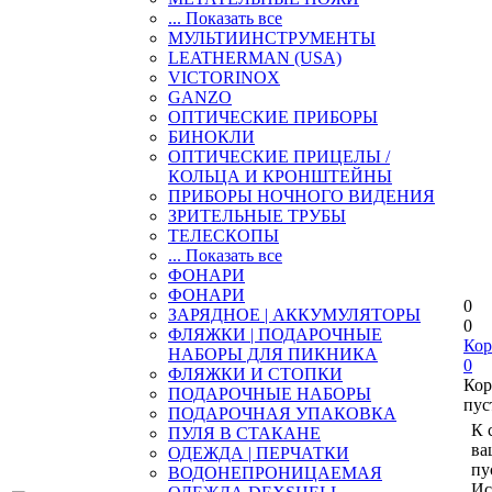
... Показать все
МУЛЬТИИНСТРУМЕНТЫ
LEATHERMAN (USA)
VICTORINOX
GANZO
ОПТИЧЕСКИЕ ПРИБОРЫ
БИНОКЛИ
ОПТИЧЕСКИЕ ПРИЦЕЛЫ /
КОЛЬЦА И КРОНШТЕЙНЫ
ПРИБОРЫ НОЧНОГО ВИДЕНИЯ
ЗРИТЕЛЬНЫЕ ТРУБЫ
ТЕЛЕСКОПЫ
... Показать все
ФОНАРИ
ФОНАРИ
0
ЗАРЯДНОЕ | АККУМУЛЯТОРЫ
0
ФЛЯЖКИ | ПОДАРОЧНЫЕ
Кор
НАБОРЫ ДЛЯ ПИКНИКА
0
ФЛЯЖКИ И СТОПКИ
Кор
ПОДАРОЧНЫЕ НАБОРЫ
пус
ПОДАРОЧНАЯ УПАКОВКА
К 
ПУЛЯ В СТАКАНЕ
ва
ОДЕЖДА | ПЕРЧАТКИ
пу
ВОДОНЕПРОНИЦАЕМАЯ
Ис