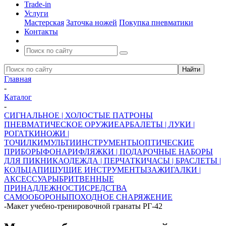
Trade-in
Услуги
Мастерская
Заточка ножей
Покупка пневматики
Контакты
Главная
-
Каталог
-
СИГНАЛЬНОЕ | ХОЛОСТЫЕ ПАТРОНЫ
ПНЕВМАТИЧЕСКОЕ ОРУЖИЕ
АРБАЛЕТЫ | ЛУКИ |
РОГАТКИ
НОЖИ |
ТОЧИЛКИ
МУЛЬТИИНСТРУМЕНТЫ
ОПТИЧЕСКИЕ
ПРИБОРЫ
ФОНАРИ
ФЛЯЖКИ | ПОДАРОЧНЫЕ НАБОРЫ
ДЛЯ ПИКНИКА
ОДЕЖДА | ПЕРЧАТКИ
ЧАСЫ | БРАСЛЕТЫ |
КОЛЬЦА
ПИШУЩИЕ ИНСТРУМЕНТЫ
ЗАЖИГАЛКИ |
АКСЕССУАРЫ
БРИТВЕННЫЕ
ПРИНАДЛЕЖНОСТИ
СРЕДСТВА
САМООБОРОНЫ
ПОХОДНОЕ СНАРЯЖЕНИЕ
-
Макет учебно-тренировочной гранаты РГ-42