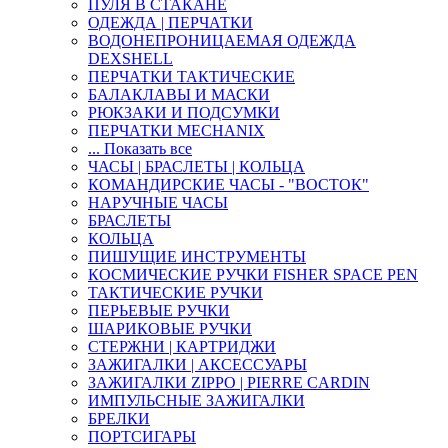
ПУЛЯ В СТАКАНЕ
ОДЕЖДА | ПЕРЧАТКИ
ВОДОНЕПРОНИЦАЕМАЯ ОДЕЖДА
DEXSHELL
ПЕРЧАТКИ ТАКТИЧЕСКИЕ
БАЛАКЛАВЫ И МАСКИ
РЮКЗАКИ И ПОДСУМКИ
ПЕРЧАТКИ MECHANIX
... Показать все
ЧАСЫ | БРАСЛЕТЫ | КОЛЬЦА
КОМАНДИРСКИЕ ЧАСЫ - "ВОСТОК"
НАРУЧНЫЕ ЧАСЫ
БРАСЛЕТЫ
КОЛЬЦА
ПИШУЩИЕ ИНСТРУМЕНТЫ
КОСМИЧЕСКИЕ РУЧКИ FISHER SPACE PEN
ТАКТИЧЕСКИЕ РУЧКИ
ПЕРЬЕВЫЕ РУЧКИ
ШАРИКОВЫЕ РУЧКИ
СТЕРЖНИ | КАРТРИДЖИ
ЗАЖИГАЛКИ | АКСЕССУАРЫ
ЗАЖИГАЛКИ ZIPPO | PIERRE CARDIN
ИМПУЛЬСНЫЕ ЗАЖИГАЛКИ
БРЕЛКИ
ПОРТСИГАРЫ