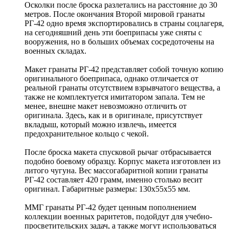
Осколки после броска разлетались на расстояние до 30
метров. После окончания Второй мировой гранаты
РГ-42 одно время экспортировались в страны соцлагеря,
на сегодняшний день эти боеприпасы уже сняты с
вооружения, но в больших объемах сосредоточены на
военных складах.
Макет гранаты РГ-42 представляет собой точную копию
оригинального боеприпаса, однако отличается от
реальной гранаты отсутствием взрывчатого вещества, а
также не комплектуется имитатором запала. Тем не
менее, внешне макет невозможно отличить от
оригинала. Здесь, как и в оригинале, присутствует
вкладыш, который можно извлечь, имеется
предохранительное кольцо с чекой.
После броска макета спусковой рычаг отбрасывается
подобно боевому образцу. Корпус макета изготовлен из
литого чугуна. Вес массогабаритной копии гранаты
РГ-42 составляет 420 грамм, именно столько весит
оригинал. Габаритные размеры: 130х55х55 мм.
ММГ гранаты РГ-42 будет ценным пополнением
коллекции военных раритетов, подойдут для учебно-
просветительских задач, а также могут использоваться