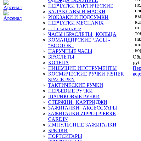
ОДЕЖДА DEXSHELL
не
ПЕРЧАТКИ ТАКТИЧЕСКИЕ
оч
БАЛАКЛАВЫ И МАСКИ
вы
РЮКЗАКИ И ПОДСУМКИ
ка
ПЕРЧАТКИ MECHANIX
ин
... Показать все
то
ЧАСЫ | БРАСЛЕТЫ | КОЛЬЦА
на
КОМАНДИРСКИЕ ЧАСЫ -
кн
"ВОСТОК"
ко
НАРУЧНЫЕ ЧАСЫ
БРАСЛЕТЫ
Общ
КОЛЬЦА
руб
ПИШУЩИЕ ИНСТРУМЕНТЫ
Пер
КОСМИЧЕСКИЕ РУЧКИ FISHER
кор
SPACE PEN
ТАКТИЧЕСКИЕ РУЧКИ
ПЕРЬЕВЫЕ РУЧКИ
ШАРИКОВЫЕ РУЧКИ
СТЕРЖНИ | КАРТРИДЖИ
ЗАЖИГАЛКИ | АКСЕССУАРЫ
ЗАЖИГАЛКИ ZIPPO | PIERRE
CARDIN
ИМПУЛЬСНЫЕ ЗАЖИГАЛКИ
БРЕЛКИ
ПОРТСИГАРЫ